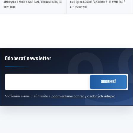
AMD Ryzen 5 7500F / 32GB RAM / 1TB NVME SSD / RX
AMD Ryzen 5 7500F / 32GB RAM / 1TB NVME SSD /
9070 16GB
Arc B580 12GB
Ovládacie prvky výpisu
Odoberať newsletter
Zápätie
EMAIL
ODOBERAŤ
Vložením e-mailu súhlasíte s
podmienkami ochrany osobných údajov