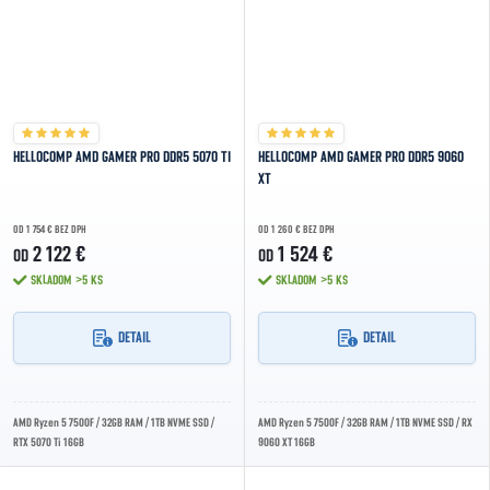
HELLOCOMP AMD GAMER PRO DDR5 5070 TI
HELLOCOMP AMD GAMER PRO DDR5 9060
XT
OD 1 754 € BEZ DPH
OD 1 260 € BEZ DPH
2 122 €
1 524 €
OD
OD
SKLADOM
>5 KS
SKLADOM
>5 KS
DETAIL
DETAIL
AMD Ryzen 5 7500F / 32GB RAM / 1TB NVME SSD /
AMD Ryzen 5 7500F / 32GB RAM / 1TB NVME SSD / RX
RTX 5070 Ti 16GB
9060 XT 16GB