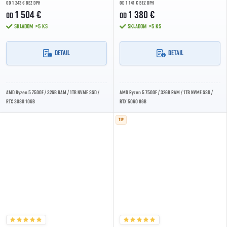
OD 1 243 € BEZ DPH
OD 1 141 € BEZ DPH
1 504 €
1 380 €
OD
OD
SKLADOM
>5 KS
SKLADOM
>5 KS
DETAIL
DETAIL
AMD Ryzen 5 7500F / 32GB RAM / 1TB NVME SSD /
AMD Ryzen 5 7500F / 32GB RAM / 1TB NVME SSD /
RTX 3080 10GB
RTX 5060 8GB
TIP