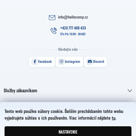
info
@
hellocomp.cz
+420 777 488 433
Sledujte nás
Facebook
Instagram
Discord
Služby zákazníkom
Informácie pre vás
Tento web používa súbory cookie. Ďalším prechádzaním tohto webu
vyjadrujete súhlas s ich používaním. Viac informácií nájdete
tu
.
HelloCZ s.r.o.
NASTAVENIE