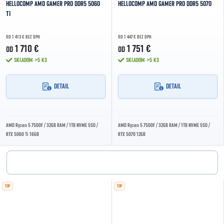
HELLOCOMP AMD GAMER PRO DDR5 5060
HELLOCOMP AMD GAMER PRO DDR5 5070
TI
OD 1 413 € BEZ DPH
OD 1 447 € BEZ DPH
1 710 €
1 751 €
OD
OD
SKLADOM
>5 KS
SKLADOM
>5 KS
DETAIL
DETAIL
AMD Ryzen 5 7500F / 32GB RAM / 1TB NVME SSD /
AMD Ryzen 5 7500F / 32GB RAM / 1TB NVME SSD /
RTX 5060 Ti 16GB
RTX 5070 12GB
TIP
TIP