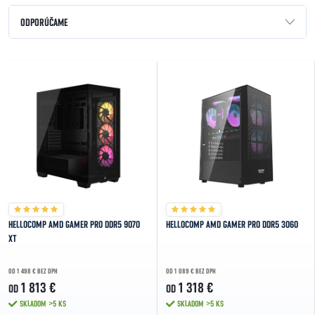
Radenie produktov
ODPORÚČAME
NAJLACNEJŠIE
Výpis produktov
NAJDRAHŠIE
NAJPREDÁVANEJŠIE
ABECEDNE
HELLOCOMP AMD GAMER PRO DDR5 9070
HELLOCOMP AMD GAMER PRO DDR5 3060
XT
OD 1 498 € BEZ DPH
OD 1 089 € BEZ DPH
1 813 €
1 318 €
OD
OD
SKLADOM
>5 KS
SKLADOM
>5 KS