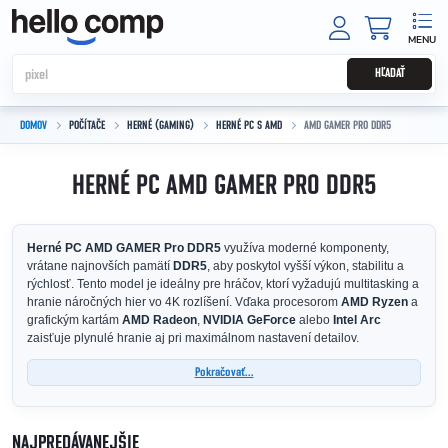
Prejsť na obsah
NÁKUPNÝ
HĽADAŤ
DOMOV
POČÍTAČE
HERNÉ (GAMING)
HERNÉ PC S AMD
AMD GAMER PRO DDR5
HERNÉ PC AMD GAMER PRO DDR5
Herné PC AMD GAMER Pro DDR5
využíva moderné komponenty,
vrátane najnovších pamätí
DDR5
, aby poskytol vyšší výkon, stabilitu a
rýchlosť. Tento model je ideálny pre hráčov, ktorí vyžadujú multitasking a
hranie náročných hier vo 4K rozlíšení. Vďaka procesorom
AMD Ryzen
a
grafickým kartám
AMD Radeon
,
NVIDIA GeForce
alebo
Intel Arc
zaisťuje plynulé hranie aj pri maximálnom nastavení detailov.
Pokračovať...
NAJPREDÁVANEJŠIE