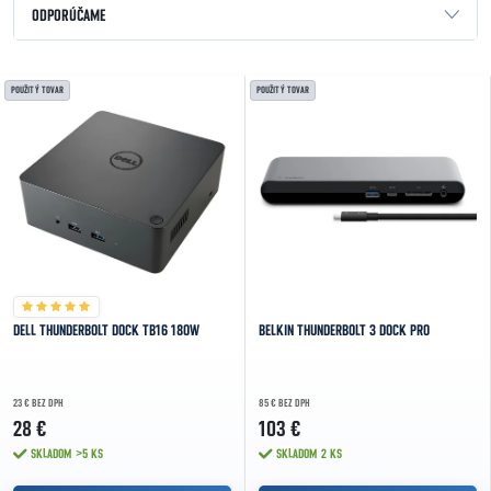
Radenie produktov
ODPORÚČAME
NAJLACNEJŠIE
Výpis produktov
POUŽITÝ TOVAR
POUŽITÝ TOVAR
NAJDRAHŠIE
NAJPREDÁVANEJŠIE
ABECEDNE
DELL THUNDERBOLT DOCK TB16 180W
BELKIN THUNDERBOLT 3 DOCK PRO
23 € BEZ DPH
85 € BEZ DPH
28 €
103 €
SKLADOM
>5 KS
SKLADOM
2 KS