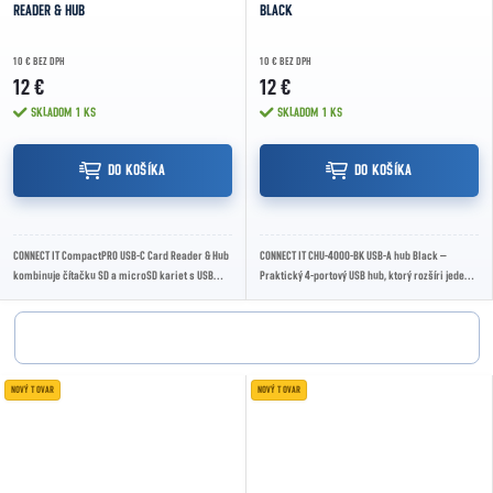
READER & HUB
BLACK
10 € BEZ DPH
10 € BEZ DPH
12 €
12 €
SKLADOM
1 KS
SKLADOM
1 KS
DO KOŠÍKA
DO KOŠÍKA
CONNECT IT CompactPRO USB-C Card Reader & Hub
CONNECT IT CHU-4000-BK USB-A hub Black –
kombinuje čítačku SD a microSD kariet s USB
Praktický 4-portový USB hub, ktorý rozšíri jeden
hubom v kompaktnom hliníkovom vyhotovení....
USB-A port o ďalšie štyri. Ponúka jeden USB 3.2...
NOVÝ TOVAR
NOVÝ TOVAR