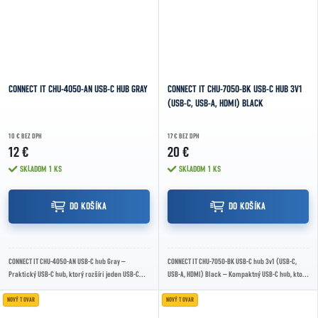
CONNECT IT CHU-4050-AN USB-C HUB GRAY
CONNECT IT CHU-7050-BK USB-C HUB 3V1
(USB-C, USB-A, HDMI) BLACK
10 € BEZ DPH
17 € BEZ DPH
12 €
20 €
SKLADOM
1 KS
SKLADOM
1 KS
DO KOŠÍKA
DO KOŠÍKA
CONNECT IT CHU-4050-AN USB-C hub Gray –
CONNECT IT CHU-7050-BK USB-C hub 3v1 (USB-C,
Praktický USB-C hub, ktorý rozšíri jeden USB-C
USB-A, HDMI) Black – Kompaktný USB-C hub, ktorý
port o štyri USB-A porty. Ponúka jeden USB 3.2...
rozšíri váš notebook o HDMI, USB-C Power...
NOVÝ TOVAR
NOVÝ TOVAR