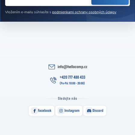
Vložením e-mailu súhlasíte s
podmienkami ochrany osobných údajov
info
@
hellocomp.cz
+420 777 488 433
Sledujte nás
Facebook
Instagram
Discord