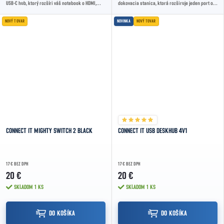
USB-C hub, ktorý rozšíri váš notebook o HDMI,
dokovacia stanica, ktorá rozširuje jeden port o
USB-C Power Delivery 100W a tri...
10 konektorov vrátane HDMI, USB, LAN a...
NOVÝ TOVAR
NOVINKA
NOVÝ TOVAR
CONNECT IT MIGHTY SWITCH 2 BLACK
CONNECT IT USB DESKHUB 4V1
17 € BEZ DPH
17 € BEZ DPH
20 €
20 €
SKLADOM
1 KS
SKLADOM
1 KS
DO KOŠÍKA
DO KOŠÍKA