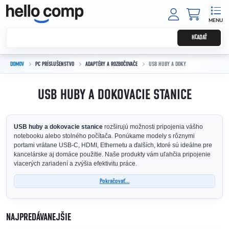
Prejsť na obsah
NÁKUPNÝ
HĽADAŤ
DOMOV
PC PRÍSLUŠENSTVO
ADAPTÉRY A ROZBOČOVAČE
USB HUBY A DOKY
USB HUBY A DOKOVACIE STANICE
USB huby a dokovacie stanice
rozširujú možnosti pripojenia vášho
notebooku alebo stolného počítača. Ponúkame modely s rôznymi
portami vrátane USB-C, HDMI, Ethernetu a ďalších, ktoré sú ideálne pre
kancelárske aj domáce použitie. Naše produkty vám uľahčia pripojenie
viacerých zariadení a zvýšia efektivitu práce.
Pokračovať...
NAJPREDÁVANEJŠIE