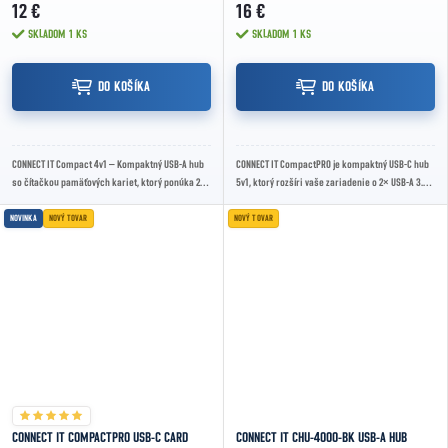
12 €
16 €
SKLADOM
1 KS
SKLADOM
1 KS
DO KOŠÍKA
DO KOŠÍKA
CONNECT IT Compact 4v1 – Kompaktný USB-A hub
CONNECT IT CompactPRO je kompaktný USB-C hub
so čítačkou pamäťových kariet, ktorý ponúka 2×
5v1, ktorý rozšíri vaše zariadenie o 2× USB-A 3.2
USB-A 3.2 Gen1, slot pre SD aj microSD karty...
Gen 1, 1× USB-C a čítačku SD aj microSD...
NOVINKA
NOVÝ TOVAR
NOVÝ TOVAR
CONNECT IT COMPACTPRO USB-C CARD
CONNECT IT CHU-4000-BK USB-A HUB