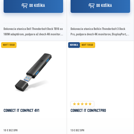
DO KOŠÍKA
DO KOŠÍKA
Dokovacia stanica Dell Thunderbolt Dock TB16 so
Dokovacia stanica Belkin Thunderbolt 3 Dock
180W adaptérom, podpora až dvoch 4K monitorov
Pro, podpora dvoch 4K monitorov, DisplayPort,
alebo jedného 5K, napájanie notebooku 60W,...
Thunderbolt 3, USB-C 3.1, USB-A 3.1, Gigabit...
NOVÝ TOVAR
NOVINKA
NOVÝ TOVAR
CONNECT IT COMPACT 4V1
CONNECT IT COMPACTPRO
10 € BEZ DPH
13 € BEZ DPH