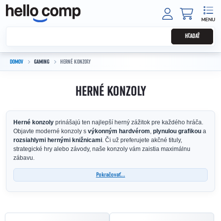
Prejsť na obsah
NÁKUPNÝ
HĽADAŤ
DOMOV
GAMING
HERNÉ KONZOLY
HERNÉ KONZOLY
Herné konzoly
prinášajú ten najlepší herný zážitok pre každého hráča.
Objavte moderné konzoly s
výkonným hardvérom
,
plynulou grafikou
a
rozsiahlymi hernými knižnicami
. Či už preferujete akčné tituly,
strategické hry alebo závody, naše konzoly vám zaistia maximálnu
zábavu.
Pokračovať...