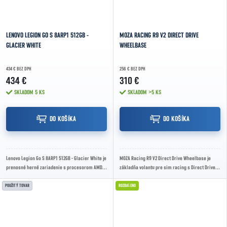
LENOVO LEGION GO S 8ARP1 512GB -
MOZA RACING R9 V2 DIRECT DRIVE
GLACIER WHITE
WHEELBASE
434 € BEZ DPH
256 € BEZ DPH
434 €
310 €
SKLADOM
5 KS
SKLADOM
>5 KS
DO KOŠÍKA
DO KOŠÍKA
Lenovo Legion Go S 8ARP1 512GB - Glacier White je
MOZA Racing R9 V2 Direct Drive Wheelbase je
prenosné herné zariadenie s procesorom AMD
základňa volantu pre sim racing s Direct Drive
Ryzen Z2 Go, 16GB LPDDR5X pamäťou, 512GB...
pohonom, krútiacim momentom 9 Nm, výkonom
180...
POUŽITÝ TOVAR
ROZBALENO