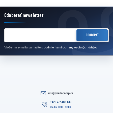
Odoberať newsletter
Zápätie
EMAIL
ODOBERAŤ
Vložením e-mailu súhlasíte s
podmienkami ochrany osobných údajov
info
@
hellocomp.cz
+420 777 488 433