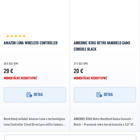
AMAZON LUNA WIRELESS CONTROLLER
ANBERNIC R36S RETRO HANDHELD GAME
CONSOLE BLACK
24 € BEZ DPH
17 € BEZ DPH
29 €
20 €
MOMENTÁLNE NEDOSTUPNÉ
MOMENTÁLNE NEDOSTUPNÉ
DETAIL
DETAIL
Bezdrôtový ovládač Amazon Luna s technológiou
ANBERNIC R36S Retro Handheld Game Console –
Luna Controller Cloud Direct pre nižšiu latenciu
Black – Prenosná retro herná konzola s 3,5" IPS
pri cloud hraní, integrovaným mikrofónom...
displejom, tisíckami klasických hier a...