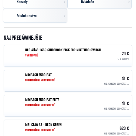
Konzoly
Ovládače
Príslušenstvo
NAJPREDÁVANEJŠIE
NEO ATLAS 1469 GUIDEBOOK PACK FOR NINTENDO SWITCH
20 €
VYPREDANÉ
17 € BEZ DPH
MAYFLASH F500 FLAT
41 €
MOMENTÁLNE NEDOSTUPNÉ
NIE JE MOŽNÉ ODPOČÍTAŤ DPH | OSLOBODENÉ PODĽA §90
MAYFLASH F500 FLAT ELITE
41 €
MOMENTÁLNE NEDOSTUPNÉ
NIE JE MOŽNÉ ODPOČÍTAŤ DPH | OSLOBODENÉ PODĽA §90
MSI CLAW A8 - NEON GREEN
620 €
MOMENTÁLNE NEDOSTUPNÉ
NIE JE MOŽNÉ ODPOČÍTAŤ DPH | OSLOBODENÉ PODĽA §90