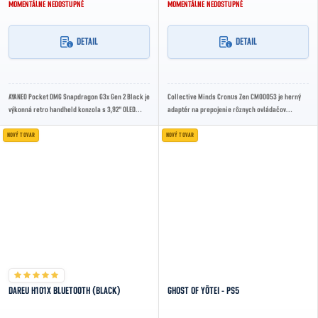
MOMENTÁLNE NEDOSTUPNÉ
MOMENTÁLNE NEDOSTUPNÉ
DETAIL
DETAIL
AYANEO Pocket DMG Snapdragon G3x Gen 2 Black je
Collective Minds Cronus Zen CM00053 je herný
výkonná retro handheld konzola s 3,92" OLED
adaptér na prepojenie rôznych ovládačov
displejom, 16 GB RAM a 512 GB SSD – ideálna...
naprieč podporovanými platformami.
Podporuje...
NOVÝ TOVAR
NOVÝ TOVAR
DAREU H101X BLUETOOTH (BLACK)
GHOST OF YŌTEI - PS5