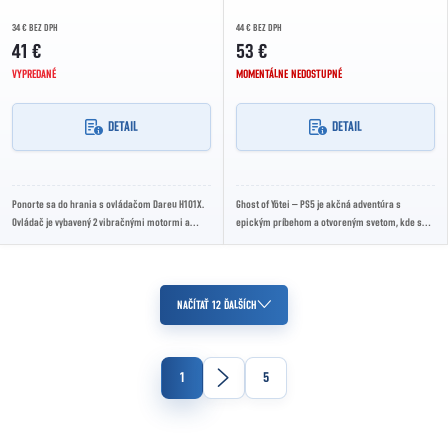
34 € BEZ DPH
44 € BEZ DPH
41 €
53 €
VYPREDANÉ
MOMENTÁLNE NEDOSTUPNÉ
DETAIL
DETAIL
Ponorte sa do hrania s ovládačom Dareu H101X.
Ghost of Yōtei – PS5 je akčná adventúra s
Ovládač je vybavený 2 vibračnými motormi a
epickým príbehom a otvoreným svetom, kde sa
tlačidlom TURBO, zatiaľ čo ergonomický dizajn
stanete samurajom na ceste pomsty v
a...
krásnych...
Ovládacie prvky výpisu
NAČÍTAŤ 12 ĎALŠÍCH
Stránkovanie
1
5