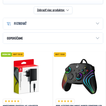
Zobraziť viac produktov
FILTROVAŤ
Radenie produktov
ODPORÚČAME
NAJLACNEJŠIE
Výpis produktov
ROZBALENO
NOVÝ TOVAR
NOVÝ TOVAR
NAJDRAHŠIE
NAJPREDÁVANEJŠIE
ABECEDNE