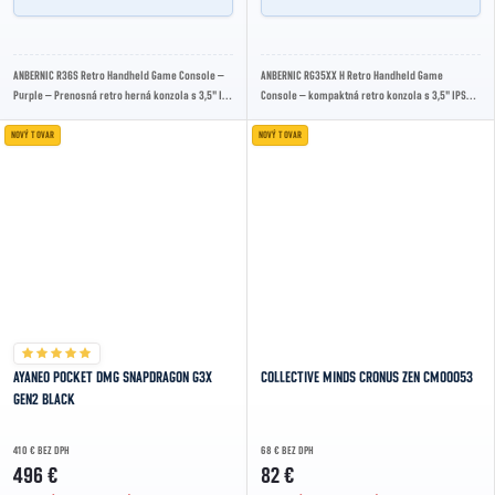
ANBERNIC R36S Retro Handheld Game Console –
ANBERNIC RG35XX H Retro Handheld Game
Purple – Prenosná retro herná konzola s 3,5" IPS
Console – kompaktná retro konzola s 3,5" IPS
displejom, tisíckami klasických hier a...
displejom (640×480 px), výkonným
štvorjadrovým...
NOVÝ TOVAR
NOVÝ TOVAR
AYANEO POCKET DMG SNAPDRAGON G3X
COLLECTIVE MINDS CRONUS ZEN CM00053
GEN2 BLACK
410 € BEZ DPH
68 € BEZ DPH
496 €
82 €