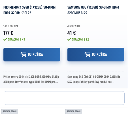
PHS MEMORY 32GB (1X32GB) SO-DIMM
SAMSUNG 8GB (1X8GB) SO-DIMM DDR4
DDR4 3200MHZ CL22
3200MHZ CL22
146 € BEZ DPH
41 € BEZ DPH
177 €
41 €
SKLADOM
1 KS
SKLADOM
2 KS
DO KOŠÍKA
DO KOŠÍKA
PHS memory SO-DIMM 32GB DDR4 3200MHz CL22 je
Samsung 8GB (1x8GB) SO-DIMM DDR4 3200MHz
32GB pamäťový modul typu DDR4 SO-DIMM pre
CL22 je spoľahlivý pamäťový modul pre
notebooky a kompaktné zariadenia. Ponúka...
notebooky, Mini PC a All-in-One počítače. Ponúka
rýchlosť...
POUŽITÝ TOVAR
POUŽITÝ TOVAR