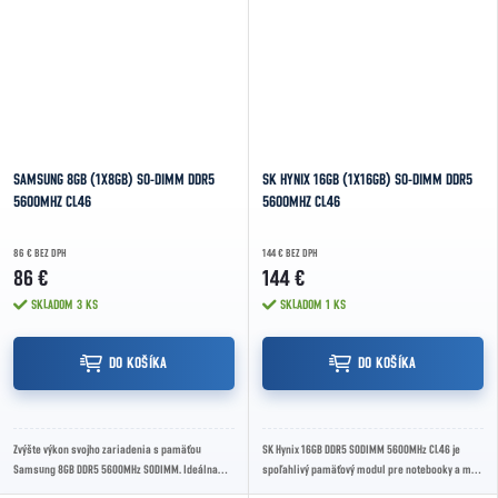
SAMSUNG 8GB (1X8GB) SO-DIMM DDR5
SK HYNIX 16GB (1X16GB) SO-DIMM DDR5
5600MHZ CL46
5600MHZ CL46
86 € BEZ DPH
144 € BEZ DPH
86 €
144 €
SKLADOM
3 KS
SKLADOM
1 KS
DO KOŠÍKA
DO KOŠÍKA
Zvýšte výkon svojho zariadenia s pamäťou
SK Hynix 16GB DDR5 SODIMM 5600MHz CL46 je
Samsung 8GB DDR5 5600MHz SODIMM. Ideálna
spoľahlivý pamäťový modul pre notebooky a mini
pre multitasking a rýchle načítanie aplikácií,
PC. S frekvenciou 5600MHz ponúka rýchly