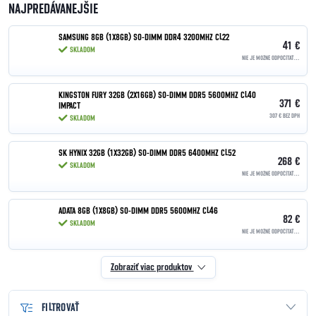
NAJPREDÁVANEJŠIE
SAMSUNG 8GB (1X8GB) SO-DIMM DDR4 3200MHZ CL22
41 €
SKLADOM
NIE JE MOŽNÉ ODPOČÍTAŤ DPH | OSLOBODENÉ PODĽA §90
KINGSTON FURY 32GB (2X16GB) SO-DIMM DDR5 5600MHZ CL40
371 €
IMPACT
307 € BEZ DPH
SKLADOM
SK HYNIX 32GB (1X32GB) SO-DIMM DDR5 6400MHZ CL52
268 €
SKLADOM
NIE JE MOŽNÉ ODPOČÍTAŤ DPH | OSLOBODENÉ PODĽA §90
ADATA 8GB (1X8GB) SO-DIMM DDR5 5600MHZ CL46
82 €
SKLADOM
NIE JE MOŽNÉ ODPOČÍTAŤ DPH | OSLOBODENÉ PODĽA §90
Zobraziť viac produktov
FILTROVAŤ