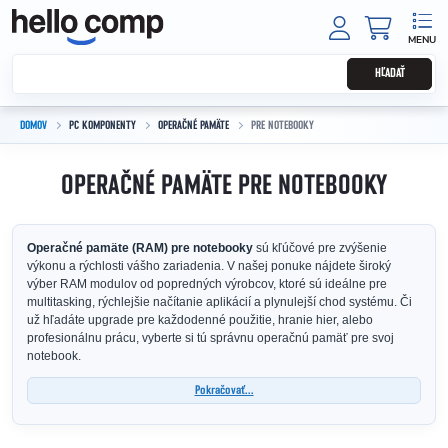
Prejsť na obsah
NÁKUPNÝ
HĽADAŤ
DOMOV
PC KOMPONENTY
OPERAČNÉ PAMÄTE
PRE NOTEBOOKY
OPERAČNÉ PAMÄTE PRE NOTEBOOKY
Operačné pamäte (RAM) pre notebooky
sú kľúčové pre zvýšenie
výkonu a rýchlosti vášho zariadenia. V našej ponuke nájdete široký
výber RAM modulov od popredných výrobcov, ktoré sú ideálne pre
multitasking, rýchlejšie načítanie aplikácií a plynulejší chod systému. Či
už hľadáte upgrade pre každodenné použitie, hranie hier, alebo
profesionálnu prácu, vyberte si tú správnu operačnú pamäť pre svoj
notebook.
Pokračovať...