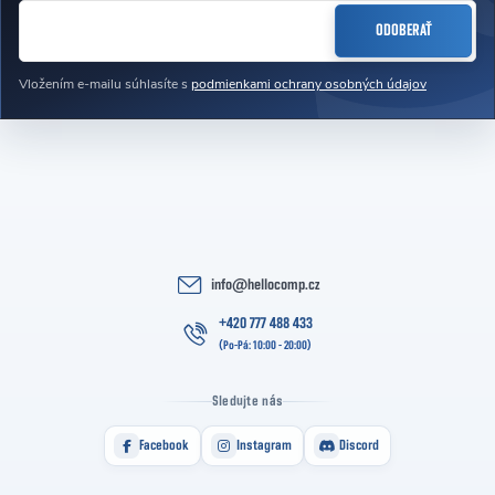
EMAIL
ODOBERAŤ
Vložením e-mailu súhlasíte s
podmienkami ochrany osobných údajov
info
@
hellocomp.cz
+420 777 488 433
Sledujte nás
Facebook
Instagram
Discord