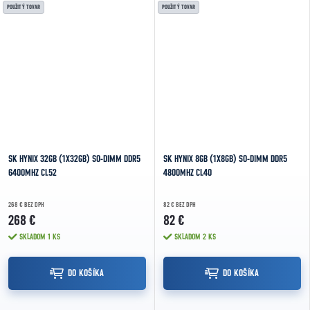
ponúka...
prenos...
POUŽITÝ TOVAR
POUŽITÝ TOVAR
SK HYNIX 32GB (1X32GB) SO-DIMM DDR5
SK HYNIX 8GB (1X8GB) SO-DIMM DDR5
6400MHZ CL52
4800MHZ CL40
268 € BEZ DPH
82 € BEZ DPH
268 €
82 €
SKLADOM
1 KS
SKLADOM
2 KS
DO KOŠÍKA
DO KOŠÍKA