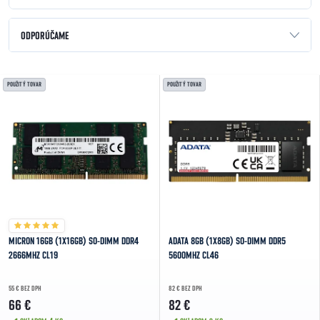
Radenie produktov
ODPORÚČAME
NAJLACNEJŠIE
Výpis produktov
POUŽITÝ TOVAR
POUŽITÝ TOVAR
NAJDRAHŠIE
NAJPREDÁVANEJŠIE
ABECEDNE
MICRON 16GB (1X16GB) SO-DIMM DDR4
ADATA 8GB (1X8GB) SO-DIMM DDR5
2666MHZ CL19
5600MHZ CL46
55 € BEZ DPH
82 € BEZ DPH
66 €
82 €