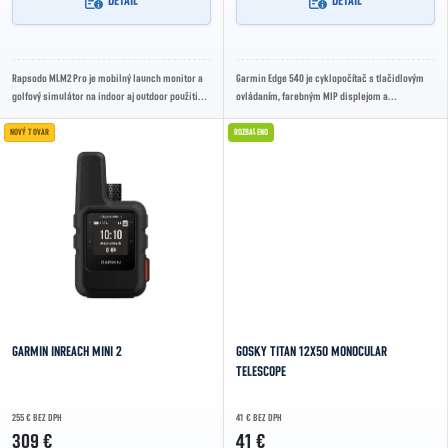
DETAIL
DETAIL
Rapsodo MLM2 Pro je mobilný launch monitor a
Garmin Edge 540 je cyklopočítač s tlačidlovým
golfový simulátor na indoor aj outdoor použitie.
ovládaním, farebným MIP displejom a
Ponúka radarové spracovanie dát, dvojicu...
podrobnými cyklistickými mapami. Podporuje
multi-band...
NOVÝ TOVAR
ROZBALENO
GARMIN INREACH MINI 2
GOSKY TITAN 12X50 MONOCULAR
TELESCOPE
255 € BEZ DPH
41 € BEZ DPH
309 €
41 €