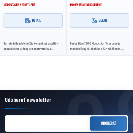
MOMENTÁLNE NEDOSTUPNÉ
MOMENTÁLNE NEDOSTUPNÉ
DETAIL
DETAIL
Garmin inReach Mini 2 je kompaktný satelitný
Gosky Titan 12X50 Monocular Telescope je
komunikátor určený pre cestovateľov a
monokulárny ďalekohľad s 12× zväčšením,
outdoorových nadšencov mimo dosahu mobilnej
50mm objektívom, BAK-4 hranolom, FMC optikou,
siete....
zorným...
Ovládacie prvky výpisu
Odoberať newsletter
Zápätie
EMAIL
ODOBERAŤ