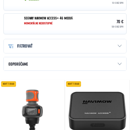
13 € BEZ DPH
SEGWAY NAVIMOW ACCESS+ 4G MODUL
70 €
MOMENTÁLNE NEDOSTUPNÉ
58 € BEZ DPH
FILTROVAŤ
Radenie produktov
ODPORÚČAME
NAJLACNEJŠIE
Výpis produktov
NOVÝ TOVAR
NOVÝ TOVAR
NAJDRAHŠIE
NAJPREDÁVANEJŠIE
ABECEDNE