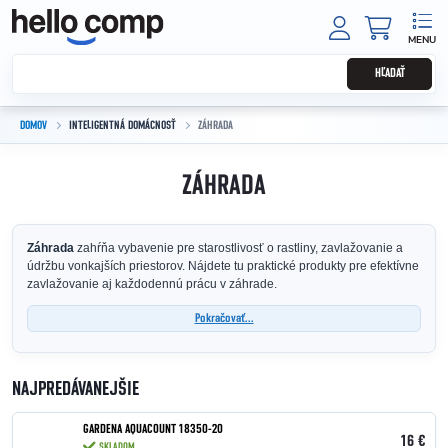
Prejsť na obsah
NÁKUPNÝ
HĽADAŤ
DOMOV
INTELIGENTNÁ DOMÁCNOSŤ
ZÁHRADA
ZÁHRADA
Záhrada
zahŕňa vybavenie pre starostlivosť o rastliny, zavlažovanie a
údržbu vonkajších priestorov. Nájdete tu praktické produkty pre efektívne
zavlažovanie aj každodennú prácu v záhrade.
Pokračovať...
NAJPREDÁVANEJŠIE
GARDENA AQUACOUNT 18350-20
16 €
SKLADOM