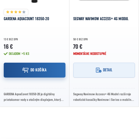
GARDENA AQUACOUNT 18350-20
SEGWAY NAVIMOW ACCESS+ 4G MODUL
13 € BEZ DPH
58 € BEZ DPH
16 €
70 €
SKLADOM
>5 KS
MOMENTÁLNE NEDOSTUPNÉ
DO KOŠÍKA
DETAIL
GARDENA AquaCount 18350-20 je digitálny
Segway Navimow Access+ 4G Modul rozširuje
prietokomer vody s otočným displejom, ktorý
robotické kosačky Navimow i Series o mobilné
umožňuje presne merať spotrebu vody pri
4G pripojenie pre stabilné dátové spojenie aj na...
zavlažovaní a...
Ovládacie prvky výpisu