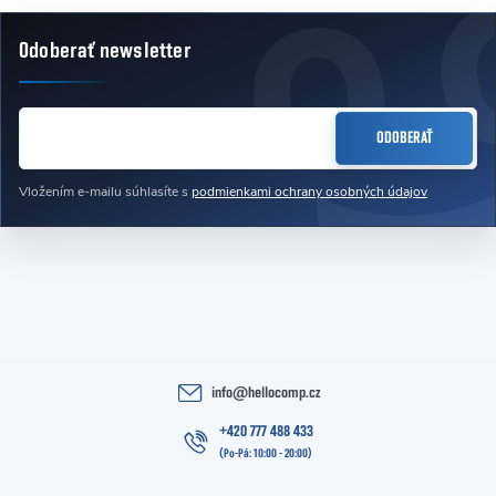
Odoberať newsletter
Zápätie
EMAIL
ODOBERAŤ
Vložením e-mailu súhlasíte s
podmienkami ochrany osobných údajov
info
@
hellocomp.cz
+420 777 488 433