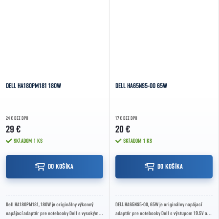
DELL HA180PM181 180W
DELL HA65NS5-00 65W
24 € BEZ DPH
17 € BEZ DPH
29 €
20 €
SKLADOM
1 KS
SKLADOM
1 KS
DO KOŠÍKA
DO KOŠÍKA
Dell HA180PM181, 180W je originálny výkonný
DELL HA65NS5-00, 65W je originálny napájací
napájací adaptér pre notebooky Dell s vysokým
adaptér pre notebooky Dell s výstupom 19.5V a