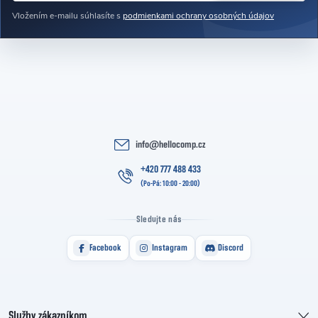
Vložením e-mailu súhlasíte s
podmienkami ochrany osobných údajov
info
@
hellocomp.cz
+420 777 488 433
Sledujte nás
Facebook
Instagram
Discord
Služby zákazníkom