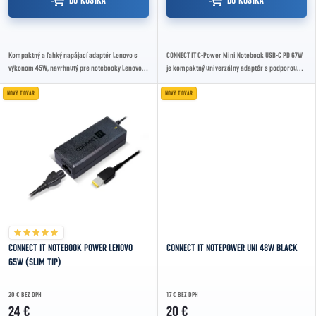
DO KOŠÍKA
DO KOŠÍKA
Kompaktný a ľahký napájací adaptér Lenovo s
CONNECT IT C-Power Mini Notebook USB-C PD 67W
výkonom 45W, navrhnutý pre notebooky Lenovo s
je kompaktný univerzálny adaptér s podporou
konektorom Slim Tip. Ideálny pre domáce aj...
Power Delivery pre rýchle nabíjanie notebookov...
NOVÝ TOVAR
NOVÝ TOVAR
CONNECT IT NOTEBOOK POWER LENOVO
CONNECT IT NOTEPOWER UNI 48W BLACK
65W (SLIM TIP)
20 € BEZ DPH
17 € BEZ DPH
24 €
20 €