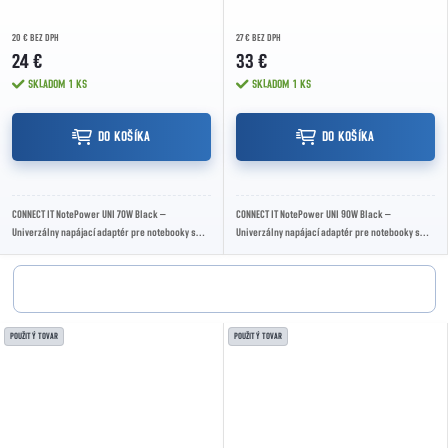
20 € BEZ DPH
27 € BEZ DPH
24 €
33 €
SKLADOM
1 KS
SKLADOM
1 KS
DO KOŠÍKA
DO KOŠÍKA
CONNECT IT NotePower UNI 70W Black –
CONNECT IT NotePower UNI 90W Black –
Univerzálny napájací adaptér pre notebooky s
Univerzálny napájací adaptér pre notebooky s
výkonom 70 W, automatickým nastavením
výkonom 90 W, automatickým nastavením
výstupného...
výstupného...
POUŽITÝ TOVAR
POUŽITÝ TOVAR