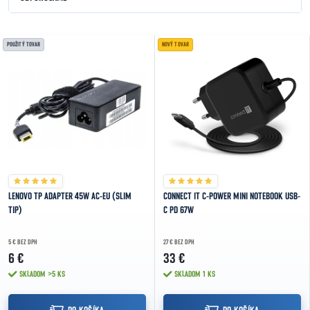
NAJLACNEJŠIE
Výpis produktov
POUŽITÝ TOVAR
NOVÝ TOVAR
NAJDRAHŠIE
NAJPREDÁVANEJŠIE
ABECEDNE
LENOVO TP ADAPTER 45W AC-EU (SLIM
CONNECT IT C-POWER MINI NOTEBOOK USB-
TIP)
C PD 67W
5 € BEZ DPH
27 € BEZ DPH
6 €
33 €
SKLADOM
>5 KS
SKLADOM
1 KS