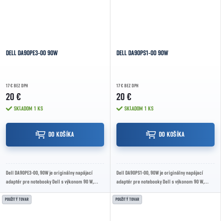
DELL DA90PE3-00 90W
DELL DA90PS1-00 90W
17 € BEZ DPH
17 € BEZ DPH
20 €
20 €
SKLADOM
1 KS
SKLADOM
1 KS
DO KOŠÍKA
DO KOŠÍKA
Dell DA90PE3-00, 90W je originálny napájací
Dell DA90PS1-00, 90W je originálny napájací
adaptér pre notebooky Dell s výkonom 90 W,
adaptér pre notebooky Dell s výkonom 90 W,
stabilným napätím a spoľahlivou prevádzkou
stabilným napätím a spoľahlivou prevádzkou
na...
na...
POUŽITÝ TOVAR
POUŽITÝ TOVAR