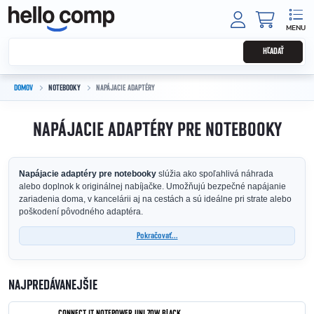
Prejsť na obsah
NÁKUPNÝ
HĽADAŤ
DOMOV
NOTEBOOKY
NAPÁJACIE ADAPTÉRY
NAPÁJACIE ADAPTÉRY PRE NOTEBOOKY
Napájacie adaptéry pre notebooky
slúžia ako spoľahlivá náhrada
alebo doplnok k originálnej nabíjačke. Umožňujú bezpečné napájanie
zariadenia doma, v kancelárii aj na cestách a sú ideálne pri strate alebo
poškodení pôvodného adaptéra.
Pokračovať...
NAJPREDÁVANEJŠIE
CONNECT IT NOTEPOWER UNI 70W BLACK