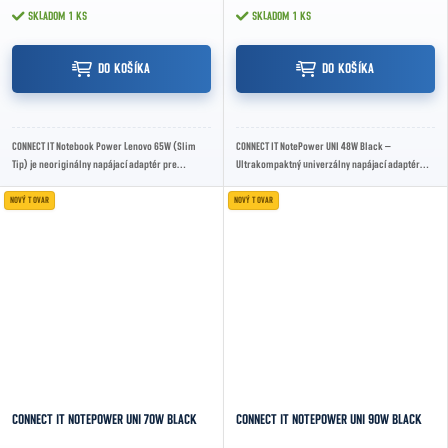
SKLADOM
1 KS
SKLADOM
1 KS
DO KOŠÍKA
DO KOŠÍKA
CONNECT IT Notebook Power Lenovo 65W (Slim
CONNECT IT NotePower UNI 48W Black –
Tip) je neoriginálny napájací adaptér pre
Ultrakompaktný univerzálny napájací adaptér
notebooky Lenovo s výkonom 65 W, ktorý
pre notebooky s výkonom 48 W, automatickým
ponúka...
nastavením...
NOVÝ TOVAR
NOVÝ TOVAR
CONNECT IT NOTEPOWER UNI 70W BLACK
CONNECT IT NOTEPOWER UNI 90W BLACK