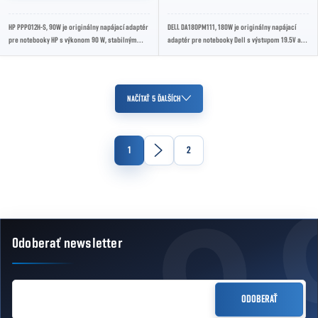
HP PPP012H-S, 90W je originálny napájací adaptér
DELL DA180PM111, 180W je originálny napájací
pre notebooky HP s výkonom 90 W, stabilným
adaptér pre notebooky Dell s výstupom 19.5V a
napätím a spoľahlivou prevádzkou na...
vysokým výkonom 180W, ktorý zabezpečuje...
Ovládacie prvky výpisu
NAČÍTAŤ 5 ĎALŠÍCH
Stránkovanie
1
2
Odoberať newsletter
Zápätie
EMAIL
ODOBERAŤ