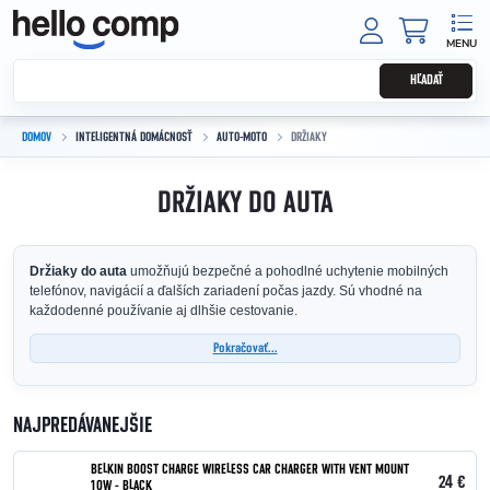
Prejsť na obsah
NÁKUPNÝ
HĽADAŤ
DOMOV
INTELIGENTNÁ DOMÁCNOSŤ
AUTO-MOTO
DRŽIAKY
DRŽIAKY DO AUTA
Držiaky do auta
umožňujú bezpečné a pohodlné uchytenie mobilných
telefónov, navigácií a ďalších zariadení počas jazdy. Sú vhodné na
každodenné používanie aj dlhšie cestovanie.
Pokračovať...
NAJPREDÁVANEJŠIE
BELKIN BOOST CHARGE WIRELESS CAR CHARGER WITH VENT MOUNT
24 €
10W - BLACK