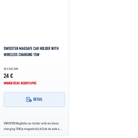
SWISSTEN MAGSAFE CAR HOLDER WITH
WIRELESS CHARGING 15W
20 € BEZ DPH
24 €
MOMENTÁLNE NEDOSTUPNÉ
DETAIL
SWISSTEN MagSafe car holder with wireless
charging 15W je magnetický držiak do auta s
podporou MagSafe, bezdrôtovým nabíjaním až 15