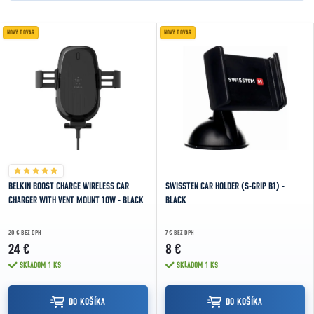
NAJLACNEJŠIE
Výpis produktov
NOVÝ TOVAR
NOVÝ TOVAR
NAJDRAHŠIE
NAJPREDÁVANEJŠIE
ABECEDNE
BELKIN BOOST CHARGE WIRELESS CAR
SWISSTEN CAR HOLDER (S-GRIP B1) -
CHARGER WITH VENT MOUNT 10W - BLACK
BLACK
20 € BEZ DPH
7 € BEZ DPH
24 €
8 €
SKLADOM
1 KS
SKLADOM
1 KS
DO KOŠÍKA
DO KOŠÍKA