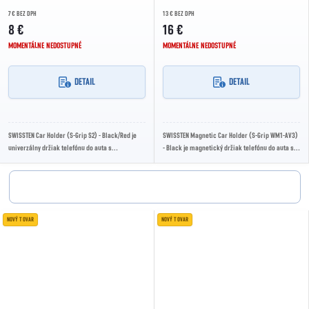
7 € BEZ DPH
13 € BEZ DPH
8 €
16 €
MOMENTÁLNE NEDOSTUPNÉ
MOMENTÁLNE NEDOSTUPNÉ
DETAIL
DETAIL
SWISSTEN Car Holder (S-Grip S2) - Black/Red je
SWISSTEN Magnetic Car Holder (S-Grip WM1-AV3)
univerzálny držiak telefónu do auta s
- Black je magnetický držiak telefónu do auta s
kombináciou nano podložky a prísavky,
bezdrôtovým Qi nabíjaním, výkonom až 10 W,...
uchytením na...
NOVÝ TOVAR
NOVÝ TOVAR