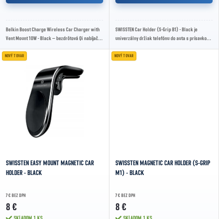
Belkin Boost Charge Wireless Car Charger with
SWISSTEN Car Holder (S-Grip B1) - Black je
Vent Mount 10W - Black – bezdrôtová Qi nabíjačka
univerzálny držiak telefónu do auta s prísavkou,
a držiak telefónu do ventilácie s výkonom...
uchytením na čelné sklo alebo palubnú dosku,...
NOVÝ TOVAR
NOVÝ TOVAR
SWISSTEN EASY MOUNT MAGNETIC CAR
SWISSTEN MAGNETIC CAR HOLDER (S-GRIP
HOLDER - BLACK
M1) - BLACK
7 € BEZ DPH
7 € BEZ DPH
8 €
8 €
SKLADOM
1 KS
SKLADOM
1 KS