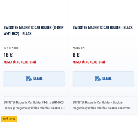
SWISSTEN MAGNETIC CAR HOLDER (S-GRIP
SWISSTEN MAGNETIC CAR HOLDER - BLACK
WM1-HK2) - BLACK
13 € BEZ DPH
7 € BEZ DPH
16 €
8 €
MOMENTÁLNE NEDOSTUPNÉ
MOMENTÁLNE NEDOSTUPNÉ
DETAIL
DETAIL
SWISSTEN Magnetic Car Holder (S-Grip WM1-HK2)
SWISSTEN Magnetic Car Holder - Black je
- Black je magnetický držiak telefónu do auta s
magnetický držiak telefónu do auta v kovovom
bezdrôtovým Qi nabíjaním, výkonom až 10 W,...
vyhotovení, určený na uchytenie do mriežky...
NOVÝ TOVAR