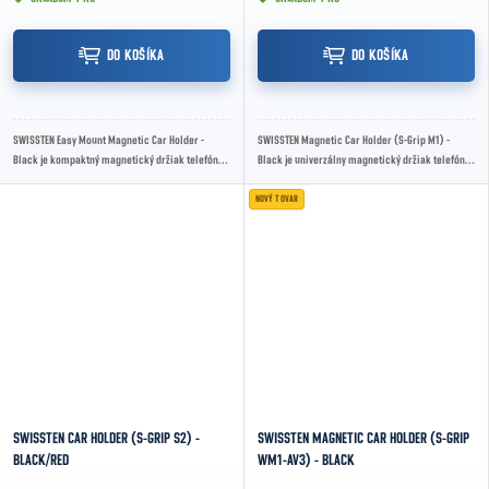
DO KOŠÍKA
DO KOŠÍKA
SWISSTEN Easy Mount Magnetic Car Holder -
SWISSTEN Magnetic Car Holder (S-Grip M1) -
Black je kompaktný magnetický držiak telefónu
Black je univerzálny magnetický držiak telefónu
do auta s uchytením do ventilačnej mriežky,...
do auta s prísavkou, uchytením na čelné sklo...
NOVÝ TOVAR
SWISSTEN CAR HOLDER (S-GRIP S2) -
SWISSTEN MAGNETIC CAR HOLDER (S-GRIP
BLACK/RED
WM1-AV3) - BLACK