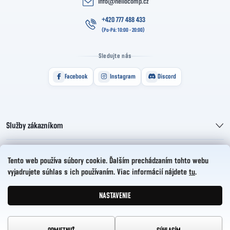
info
@
hellocomp.cz
+420 777 488 433
Sledujte nás
Facebook
Instagram
Discord
Služby zákazníkom
Informácie pre vás
Tento web používa súbory cookie. Ďalším prechádzaním tohto webu
vyjadrujete súhlas s ich používaním. Viac informácií nájdete
tu
.
HelloCZ s.r.o.
NASTAVENIE
Vytvoril Shoptet
Copyright 2026
HelloComp
. Všetky práva vyhradené.