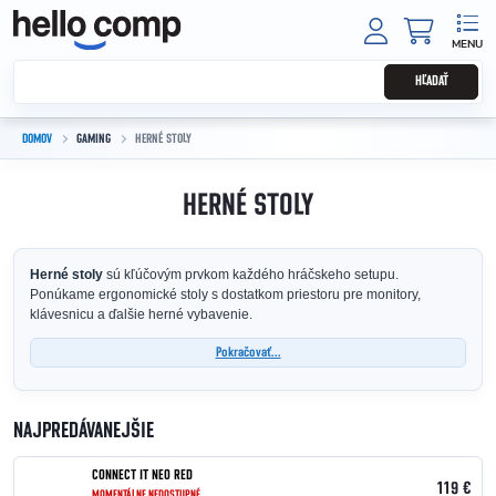
Prejsť na obsah
NÁKUPNÝ
HĽADAŤ
DOMOV
GAMING
HERNÉ STOLY
HERNÉ STOLY
Herné stoly
sú kľúčovým prvkom každého hráčskeho setupu.
Ponúkame ergonomické stoly s dostatkom priestoru pre monitory,
klávesnicu a ďalšie herné vybavenie.
Pokračovať...
NAJPREDÁVANEJŠIE
CONNECT IT NEO RED
119 €
MOMENTÁLNE NEDOSTUPNÉ