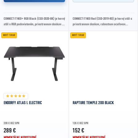
CONNECT IT NEO+ RGB Black (CGD-2020-BK) je herný
CONNECT IT NEO Red (CGD-2019-RD) je herný stôl s
stôl s RGB podsvietením, priestrannou doskou a
priestrannou doskou, robustnou oceľovou
robustnou konštrukciou, ktorý ponúka...
konštrukciou a ergonomickým dizajnom, ktorý...
NOVÝ TOVAR
NOVÝ TOVAR
ENDORFY ATLAS L ELECTRIC
RAPTURE TEMPLE 200 BLACK
239 € BEZ DPH
126 € BEZ DPH
289 €
152 €
MOMENTÁLNE NEDOSTUPNÉ
MOMENTÁLNE NEDOSTUPNÉ