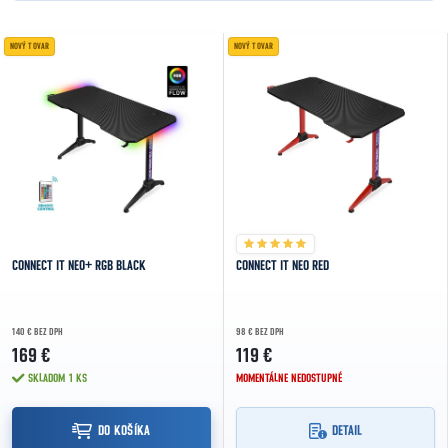
NAJLACNEJŠIE
Výpis produktov
NOVÝ TOVAR
NOVÝ TOVAR
NAJDRAHŠIE
NAJPREDÁVANEJŠIE
ABECEDNE
CONNECT IT NEO+ RGB BLACK
CONNECT IT NEO RED
140 € BEZ DPH
98 € BEZ DPH
169 €
119 €
SKLADOM
1 KS
MOMENTÁLNE NEDOSTUPNÉ
DO KOŠÍKA
DETAIL