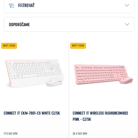
FILTROVAŤ
Radenie produktov
ODPORÚČAME
NAJLACNEJŠIE
Výpis produktov
NOVÝ TOVAR
NOVÝ TOVAR
NAJDRAHŠIE
NAJPREDÁVANEJŠIE
ABECEDNE
CONNECT IT CKM-7801-CS WHITE CZ/SK
CONNECT IT WIRELESS FASHIONCOMBO2
PINK - CZ/SK
17 € BEZ DPH
20 € BEZ DPH