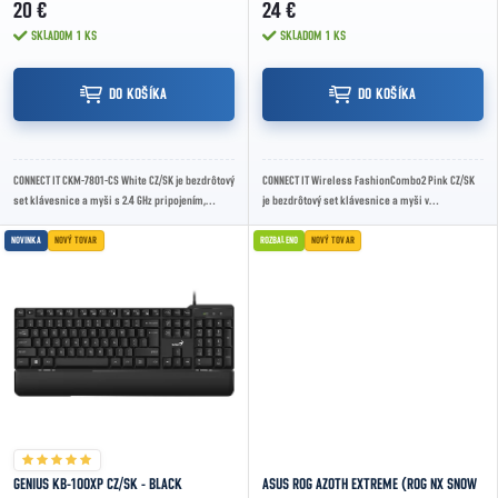
20 €
24 €
SKLADOM
1 KS
SKLADOM
1 KS
DO KOŠÍKA
DO KOŠÍKA
CONNECT IT CKM-7801-CS White CZ/SK je bezdrôtový
CONNECT IT Wireless FashionCombo2 Pink CZ/SK
set klávesnice a myši s 2.4 GHz pripojením,
je bezdrôtový set klávesnice a myši v
nízkoprofilovými klávesmi, 13...
elegantnom ružovom dizajne s 2.4 GHz
pripojením,...
NOVINKA
NOVÝ TOVAR
ROZBALENO
NOVÝ TOVAR
GENIUS KB-100XP CZ/SK - BLACK
ASUS ROG AZOTH EXTREME (ROG NX SNOW