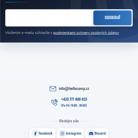
Zápätie
EMAIL
ODOBERAŤ
Vložením e-mailu súhlasíte s
podmienkami ochrany osobných údajov
info
@
hellocomp.cz
+420 777 488 433
Sledujte nás
Facebook
Instagram
Discord