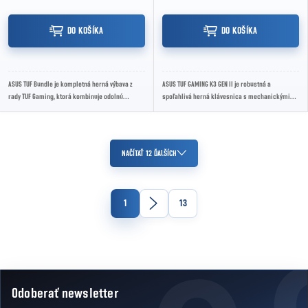
DO KOŠÍKA
DO KOŠÍKA
ASUS TUF Bundle je kompletná herná výbava z
ASUS TUF GAMING K3 GEN II je robustná a
rady TUF Gaming, ktorá kombinuje odolnú
spoľahlivá herná klávesnica s mechanickými
mechanickú klávesnicu, presnú hernú myš,
spínačmi, ktorá je navrhnutá pre dlhé a náročné
kvalitný...
herné...
Ovládacie prvky výpisu
NAČÍTAŤ 12 ĎALŠÍCH
Stránkovanie
1
13
Odoberať newsletter