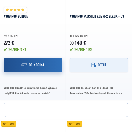
ASUS ROG BUNDLE
ASUS ROG FALCHION ACE HFX BLACK - US
225 € BEZ DPH
OD 116 € BEZ DPH
272 €
140 €
OD
SKLADOM
5 KS
SKLADOM
1 KS
DO KOŠÍKA
DETAIL
ASUS ROG Bundle je kompletná herná výbava z
ASUS ROG Falchion Ace HFX Black - US –
rady ROG, ktorá kombinuje mechanickú
Kompaktná 65% drôtová herná klávesnica s US
klávesnicu, presnú hernú myš, kvalitný headset
layoutom, magnetickými spínačmi ROG HFX,
a XL...
nastaviteľnou...
NOVÝ TOVAR
NOVÝ TOVAR