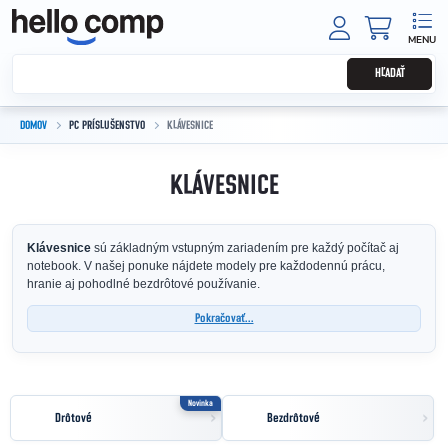
Prejsť na obsah
NÁKUPNÝ
HĽADAŤ
DOMOV
PC PRÍSLUŠENSTVO
KLÁVESNICE
KLÁVESNICE
Klávesnice
sú základným vstupným zariadením pre každý počítač aj
notebook. V našej ponuke nájdete modely pre každodennú prácu,
hranie aj pohodlné bezdrôtové používanie.
Pokračovať...
Novinka
Drôtové
Bezdrôtové