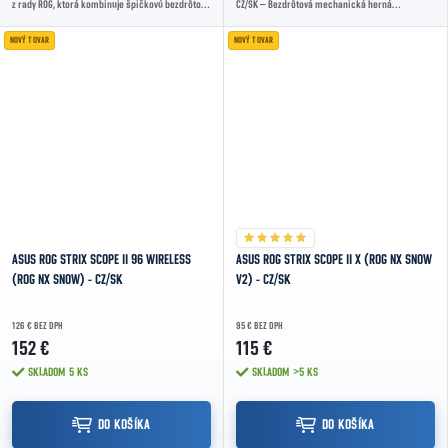
z rady ROG, ktorá kombinuje špičkovú bezdrôtovú
CZ/SK – Bezdrôtová mechanická herná
klávesnicu, ultralahkú myš, herný headset a...
klávesnica v kompaktnom 96% formáte s CZ/SK
layoutom,...
NOVÝ TOVAR
NOVÝ TOVAR
ASUS ROG STRIX SCOPE II 96 WIRELESS
ASUS ROG STRIX SCOPE II X (ROG NX SNOW
(ROG NX SNOW) - CZ/SK
V2) - CZ/SK
126 € BEZ DPH
95 € BEZ DPH
152 €
115 €
SKLADOM
5 KS
SKLADOM
>5 KS
DO KOŠÍKA
DO KOŠÍKA