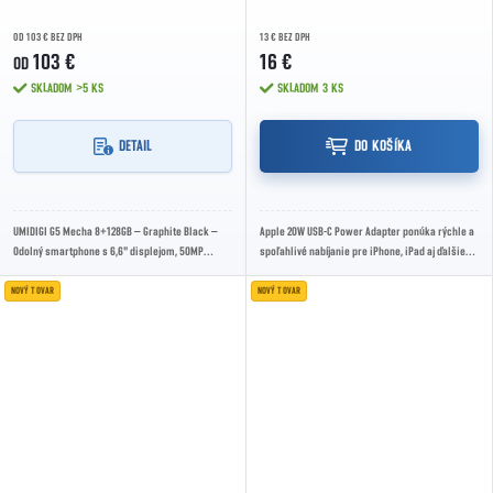
OD 103 € BEZ DPH
13 € BEZ DPH
103 €
16 €
OD
SKLADOM
>5 KS
SKLADOM
3 KS
DETAIL
DO KOŠÍKA
UMIDIGI G5 Mecha 8+128GB – Graphite Black –
Apple 20W USB-C Power Adapter ponúka rýchle a
Odolný smartphone s 6,6" displejom, 50MP
spoľahlivé nabíjanie pre iPhone, iPad aj ďalšie
fotoaparátom, veľkou batériou 6000 mAh a
zariadenia s USB-C konektorom. Má výkon 20...
zvýšenou...
NOVÝ TOVAR
NOVÝ TOVAR