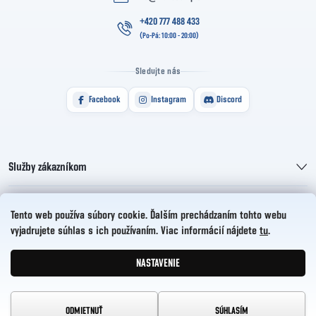
+420 777 488 433
Sledujte nás
Facebook
Instagram
Discord
Služby zákazníkom
Informácie pre vás
Tento web používa súbory cookie. Ďalším prechádzaním tohto webu
vyjadrujete súhlas s ich používaním. Viac informácií nájdete
tu
.
HelloCZ s.r.o.
NASTAVENIE
Vytvoril Shoptet
Copyright 2026
HelloComp
. Všetky práva vyhradené.
ODMIETNUŤ
SÚHLASÍM