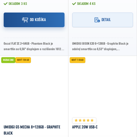
SKLADOM
3 KS
SKLADOM
4 KS
DO KOŠÍKA
DETAIL
Oscal FLAT 2C 2+64GB - Phantom Black je
UMIDIGI BISON X20 6+128GB - Graphite Black je
smartfón so 6,56" displejom s rozlíšením 1612 ×
odolný smartfón so 6,53" displejom,
720 a 60 Hz obnovovacou frekvenciou,
procesorom MediaTek Helio P60, 6 GB RAM a
procesorom...
128GB...
ROZBALENO
NOVÝ TOVAR
NOVÝ TOVAR
UMIDIGI G5 MECHA 8+128GB - GRAPHITE
APPLE 20W USB-C
BLACK