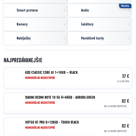
Novinka
Smart prstene
Audio
Kamery
Lokátory
Nabíjačky
Pamäťové karty
NAJPREDÁVANEJŠIE
KXD CLASSIC CORE A1 1+16GB – BLACK
37 €
MOMENTÁLNE NEDOSTUPNÉ
31 € BEZ DPH
XIAOMI REDMI NOTE 10 5G 4+64GB - AURORA GREEN
82 €
MOMENTÁLNE NEDOSTUPNÉ
NIE JE MOŽNÉ ODPOČÍTAŤ DPH | OSLOBODENÉ PODĽA §90
IIIF150 B1 PRO 6+128GB - TOUGH BLACK
82 €
MOMENTÁLNE NEDOSTUPNÉ
NIE JE MOŽNÉ ODPOČÍTAŤ DPH | OSLOBODENÉ PODĽA §90