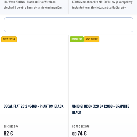
JBL Wave 200TWS - Black sú True Wireless
KODAK MemoShot Era MS100 Yellow je kompaktný
slúchadlá do uší s 8mm dynamickými meničmi,
instantný termálny fotoaparát a tlačiareň v
zvukom JBL Deep Bass, Bluetooth 5.0,
jednom. Umožňuje fotografovať aj tlačiť...
integrovaným...
NOVÝ TOVAR
ROZBALENO
NOVÝ TOVAR
OSCAL FLAT 2C 2+64GB - PHANTOM BLACK
UMIDIGI BISON X20 6+128GB - GRAPHITE
BLACK
68 € BEZ DPH
OD 74 € BEZ DPH
82 €
74 €
OD