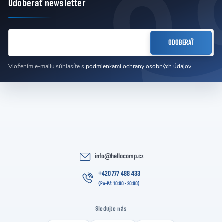
Odoberať newsletter
Zápätie
EMAIL
ODOBERAŤ
Vložením e-mailu súhlasíte s
podmienkami ochrany osobných údajov
info
@
hellocomp.cz
+420 777 488 433
Sledujte nás