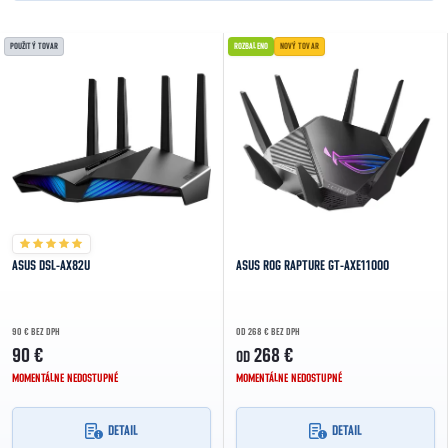
NAJLACNEJŠIE
Výpis produktov
POUŽITÝ TOVAR
ROZBALENO
NOVÝ TOVAR
NAJDRAHŠIE
NAJPREDÁVANEJŠIE
ABECEDNE
ASUS DSL-AX82U
ASUS ROG RAPTURE GT-AXE11000
90 € BEZ DPH
OD 268 € BEZ DPH
90 €
268 €
OD
MOMENTÁLNE NEDOSTUPNÉ
MOMENTÁLNE NEDOSTUPNÉ
DETAIL
DETAIL