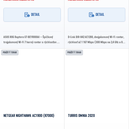
DETAIL
DETAIL
ASUS ROG Rapture GT-BE19000AI – Špičkový
D-Link DIR-842 AC1200, dvojpásmový Wi-Fi router,
trojpásmový Wi-Fi 7 herný router s rýchlosťou až
rýchlosť až 1 167 Mbps (300 Mbps na 2,4 GHz a 867
BE19000, integrovaným AI akcelerátorom,
Mbps na 5 GHz), 4× externé antény, 4×...
dvomi...
POUŽITÝ TOVAR
POUŽITÝ TOVAR
NETGEAR NIGHTHAWK AC1900 (R7000)
TURRIS OMNIA 2020