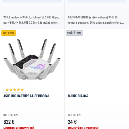
VDSL2 modem – Wi-Fi 6, rýchlosť až 5 400 Mbps,
ASUS GT-AXE11000 je výkonný herný Wi-Fi 6E
porty DSL, 4× LAN, USB 3.2 Gen 1, je možné vytvoriť
router s podporou 6GHz pásma, navrhnutý pre
sieť pre celú domácnosť, RGB...
nízku latenciu a vysokú stabilitu pripojenia.
NOVÝ TOVAR
POUŽITÝ TOVAR
ASUS ROG RAPTURE GT-BE19000AI
D-LINK DIR-842
679 € BEZ DPH
24 € BEZ DPH
822 €
24 €
MOMENTÁLNE NEDOSTUPNÉ
MOMENTÁLNE NEDOSTUPNÉ