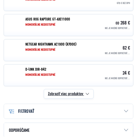
679 € BEZ DPH
ASUS ROG RAPTURE GT-AXE11000
268 €
OD
MOMENTÁLNE NEDOSTUPNÉ
NIE JE MOŽNÉ ODPOČÍTAŤ DPH | OSLOBODENÉ PODĽA §90
NETGEAR NIGHTHAWK AC1900 (R7000)
62 €
MOMENTÁLNE NEDOSTUPNÉ
NIE JE MOŽNÉ ODPOČÍTAŤ DPH | OSLOBODENÉ PODĽA §90
D-LINK DIR-842
24 €
MOMENTÁLNE NEDOSTUPNÉ
NIE JE MOŽNÉ ODPOČÍTAŤ DPH | OSLOBODENÉ PODĽA §90
Zobraziť viac produktov
FILTROVAŤ
Radenie produktov
ODPORÚČAME