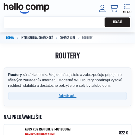
Prejsť na obsah
NÁKUPNÝ
HĽADAŤ
DOMOV
INTELIGENTNÁ DOMÁCNOSŤ
DOMÁCA SIEŤ
ROUTERY
ROUTERY
Routery
sú základom každej domácej siete a zabezpečujú pripojenie
všetkých zariadení k internetu. Moderné WiFi routery ponúkajú vysokú
rýchlosť, stabilitu a dostatočné pokrytie pre celý byt alebo dom.
Pokračovať...
NAJPREDÁVANEJŠIE
ASUS ROG RAPTURE GT-BE19000AI
822 €
MOMENTÁLNE NEDOSTUPNÉ