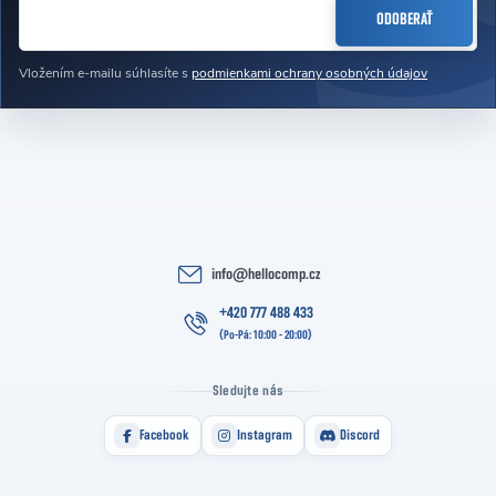
EMAIL
ODOBERAŤ
Vložením e-mailu súhlasíte s
podmienkami ochrany osobných údajov
info
@
hellocomp.cz
+420 777 488 433
Sledujte nás
Facebook
Instagram
Discord