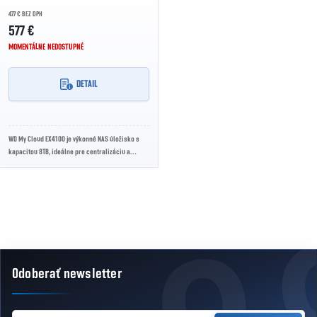
477 € BEZ DPH
577 €
MOMENTÁLNE NEDOSTUPNÉ
DETAIL
WD My Cloud EX4100 je výkonné NAS úložisko s
kapacitou 8TB, ideálne pre centralizáciu a
zálohovanie dát v domácnostiach a malých
firmách....
Ovládacie prvky výpisu
Odoberať newsletter
Zápätie