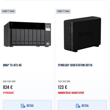
NAJLACNEJŠIE
Výpis produktov
POUŽITÝ TOVAR
POUŽITÝ TOVAR
NAJDRAHŠIE
NAJPREDÁVANEJŠIE
ABECEDNE
QNAP TS-873-8G
SYNOLOGY DISKSTATION DS116
824 € BEZ DPH
123 € BEZ DPH
824 €
123 €
VYPREDANÉ
MOMENTÁLNE NEDOSTUPNÉ
DETAIL
DETAIL