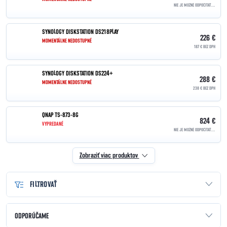
NIE JE MOŽNÉ ODPOČÍTAŤ DPH | OSLOBODENÉ PODĽA §90
SYNOLOGY DISKSTATION DS218PLAY
226 €
MOMENTÁLNE NEDOSTUPNÉ
187 € BEZ DPH
SYNOLOGY DISKSTATION DS224+
288 €
MOMENTÁLNE NEDOSTUPNÉ
238 € BEZ DPH
QNAP TS-873-8G
824 €
VYPREDANÉ
NIE JE MOŽNÉ ODPOČÍTAŤ DPH | OSLOBODENÉ PODĽA §90
Zobraziť viac produktov
FILTROVAŤ
Radenie produktov
ODPORÚČAME