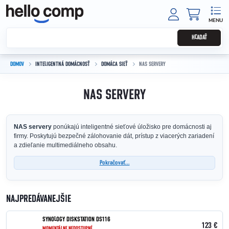
Prejsť na obsah
NÁKUPNÝ
HĽADAŤ
DOMOV
INTELIGENTNÁ DOMÁCNOSŤ
DOMÁCA SIEŤ
NAS SERVERY
NAS SERVERY
NAS servery
ponúkajú inteligentné sieťové úložisko pre domácnosti aj
firmy. Poskytujú bezpečné zálohovanie dát, prístup z viacerých zariadení
a zdieľanie multimediálneho obsahu.
Pokračovať...
NAJPREDÁVANEJŠIE
SYNOLOGY DISKSTATION DS116
123 €
MOMENTÁLNE NEDOSTUPNÉ