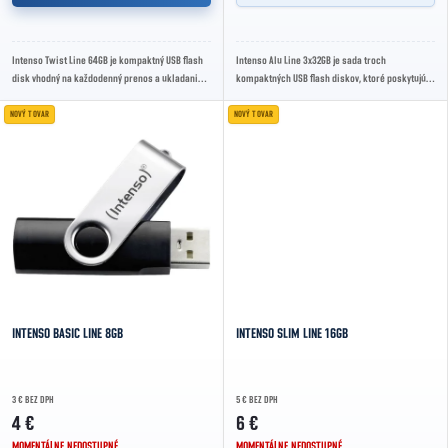
Intenso Twist Line 64GB je kompaktný USB flash
Intenso Alu Line 3x32GB je sada troch
disk vhodný na každodenný prenos a ukladanie
kompaktných USB flash diskov, ktoré poskytujú
dát. Kapacita 64 GB poskytuje dostatok...
celkovo 3× 32 GB úložného priestoru pre prenos
a...
NOVÝ TOVAR
NOVÝ TOVAR
INTENSO BASIC LINE 8GB
INTENSO SLIM LINE 16GB
3 € BEZ DPH
5 € BEZ DPH
4 €
6 €
MOMENTÁLNE NEDOSTUPNÉ
MOMENTÁLNE NEDOSTUPNÉ