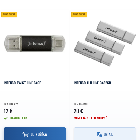
NAJLACNEJŠIE
Výpis produktov
NOVÝ TOVAR
NOVÝ TOVAR
NAJDRAHŠIE
NAJPREDÁVANEJŠIE
ABECEDNE
INTENSO TWIST LINE 64GB
INTENSO ALU LINE 3X32GB
10 € BEZ DPH
17 € BEZ DPH
12 €
20 €
SKLADOM
4 KS
MOMENTÁLNE NEDOSTUPNÉ
DO KOŠÍKA
DETAIL