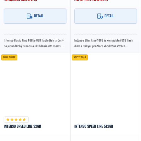
DETAIL
DETAIL
Intenso Basic Line 8GB je USB flash disk určený
Intenso Slim Line 16GB je kompaktný USB flash
na jednoduchý prenos a ukladanie dát medzi
disk s nízkym profilom vhodný na rýchle
počítačmi a ďalšími zariadeniami s USB
ukladanie a prenos dát medzi počítačmi či
portom....
inými...
NOVÝ TOVAR
NOVÝ TOVAR
INTENSO SPEED LINE 32GB
INTENSO SPEED LINE 512GB