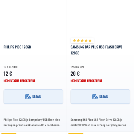
PHILIPS PICO 128GB
SAMSUNG BAR PLUS USB FLASH DRIVE
128GB
10 € BEZ DPH
17 € BEZ DPH
12 €
20 €
MOMENTÁLNE NEDOSTUPNÉ
MOMENTÁLNE NEDOSTUPNÉ
DETAIL
DETAIL
Philips Pico 128GB je kompaktný USB flash disk
Samsung BAR Plus USB Flash Drive 128GB je
určený na prenos a ukladanie dát v notebookoch,
odolný USB flash disk určený na rýchly prenos a
počítačoch a ďalších zariadeniach s USB...
bezpečné ukladanie dát. Vďaka kompaktnému...