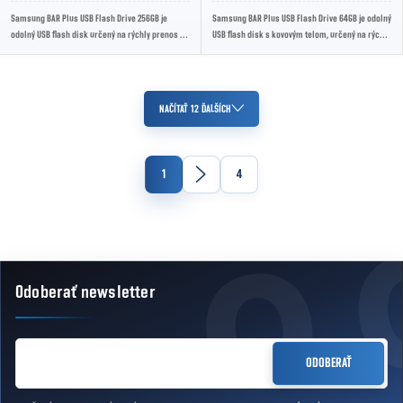
Samsung BAR Plus USB Flash Drive 256GB je
Samsung BAR Plus USB Flash Drive 64GB je odolný
odolný USB flash disk určený na rýchly prenos a
USB flash disk s kovovým telom, určený na rýchly
bezpečné ukladanie dát. Kapacita 256 GB je...
prenos a bezpečné uloženie dát. Vďaka...
Ovládacie prvky výpisu
NAČÍTAŤ 12 ĎALŠÍCH
Stránkovanie
1
4
Odoberať newsletter
Zápätie
EMAIL
ODOBERAŤ