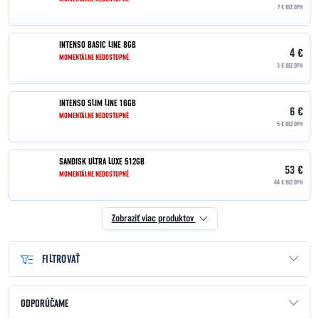
7 € BEZ DPH
INTENSO BASIC LINE 8GB
4 €
MOMENTÁLNE NEDOSTUPNÉ
3 € BEZ DPH
INTENSO SLIM LINE 16GB
6 €
MOMENTÁLNE NEDOSTUPNÉ
5 € BEZ DPH
SANDISK ULTRA LUXE 512GB
53 €
MOMENTÁLNE NEDOSTUPNÉ
44 € BEZ DPH
Zobraziť viac produktov
FILTROVAŤ
Radenie produktov
ODPORÚČAME