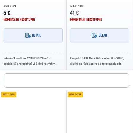
4 € BEZ DPH
34 € BEZ DPH
5 €
41 €
MOMENTÁLNE NEDOSTUPNÉ
MOMENTÁLNE NEDOSTUPNÉ
DETAIL
DETAIL
Intenso Speed Line 32GB USB 3.2 Gen 1 –
Kompaktný USB flash disk s kapacitou 512GB,
spoľahlivý a kompaktný USB kľúč na rýchly
vhodný na rýchly prenos a zálohovanie dát.
prenos dát. Vďaka rozhraniu USB 3.2 Gen 1
ponúka vysoké...
NOVÝ TOVAR
NOVÝ TOVAR