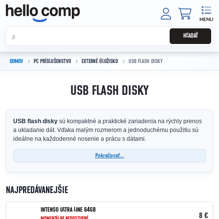
Prejsť na obsah
NÁKUPNÝ
HĽADAŤ
DOMOV
PC PRÍSLUŠENSTVO
EXTERNÉ ÚLOŽISKO
USB FLASH DISKY
USB FLASH DISKY
USB flash disky
sú kompaktné a praktické zariadenia na rýchly prenos
a ukladanie dát. Vďaka malým rozmerom a jednoduchému použitiu sú
ideálne na každodenné nosenie a prácu s dátami.
Pokračovať...
NAJPREDÁVANEJŠIE
INTENSO ULTRA LINE 64GB
8 €
MOMENTÁLNE NEDOSTUPNÉ