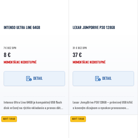
INTENSO ULTRA LINE 64GB
LEXAR JUMPDRIVE P30 128GB
7 € BEZ DPH
31 € BEZ DPH
8 €
37 €
MOMENTÁLNE NEDOSTUPNÉ
MOMENTÁLNE NEDOSTUPNÉ
DETAIL
DETAIL
Intenso Ultra Line 64GB je kompaktný USB flash
Lexar JumpDrive P30 128GB – prémiový USB kľúč
disk určený na rýchle ukladanie a prenos dát
s kovovým dizajnom a vysokou prenosovou
medzi počítačmi a ďalšími zariadeniami s USB...
rýchlosťou až 450 MB/s. Ideálny pre zálohy,...
NOVÝ TOVAR
NOVÝ TOVAR