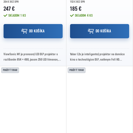
204 € BEZ DPH
153 € BEZ DPH
247 €
185 €
SKLADOM
1 KS
SKLADOM
4 KS
DO KOŠÍKA
DO KOŠÍKA
ViewSonic M1 je prenosný LED DLP projektor s
Yaber L2s je inteligentný projektor na domáce
rozlíšením 854 × 480, jasom 250 LED lúmenov,
kino s technológiou DLP, natívnym Full HD
projekčnou plochou 24" až 100", vstavanou...
rozlíšením a LED svetelným zdrojom. Ponúka...
POUŽITÝ TOVAR
POUŽITÝ TOVAR