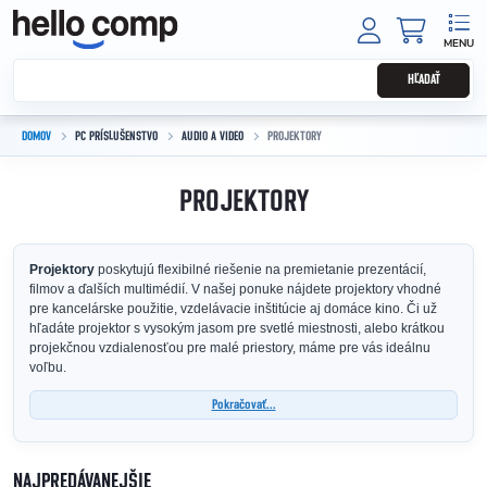
Prejsť na obsah
NÁKUPNÝ
HĽADAŤ
DOMOV
PC PRÍSLUŠENSTVO
AUDIO A VIDEO
PROJEKTORY
PROJEKTORY
Projektory
poskytujú flexibilné riešenie na premietanie prezentácií,
filmov a ďalších multimédií. V našej ponuke nájdete projektory vhodné
pre kancelárske použitie, vzdelávacie inštitúcie aj domáce kino. Či už
hľadáte projektor s vysokým jasom pre svetlé miestnosti, alebo krátkou
projekčnou vzdialenosťou pre malé priestory, máme pre vás ideálnu
voľbu.
Pokračovať...
NAJPREDÁVANEJŠIE