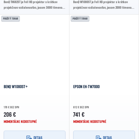
BenQ TH682ST je Full HD projektor s krátkou
BenQ W1080ST je Full HD projektor s krátkou
projekčnou vzdialenosťou, jasom 3000 lúmenov
projekčnou vzdialenosťou, jasom 2000 lúmenov a
a vysokým kontrastom pre čistý a ostrý obraz
živými farbami vďaka technológii DLP. Ideálny...
aj...
POUŽITÝ TOVAR
POUŽITÝ TOVAR
BENQ W1080ST+
EPSON EH-TW7000
170 € BEZ DPH
612 € BEZ DPH
206 €
741 €
MOMENTÁLNE NEDOSTUPNÉ
MOMENTÁLNE NEDOSTUPNÉ
DETAIL
DETAIL