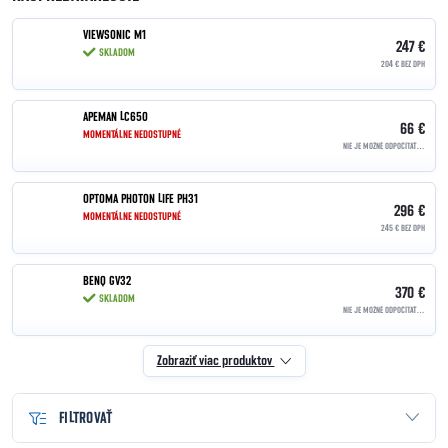
VIEWSONIC M1
247 €
SKLADOM
204 € BEZ DPH
APEMAN LC650
66 €
MOMENTÁLNE NEDOSTUPNÉ
NIE JE MOŽNÉ ODPOČÍTAŤ DPH | OSLOBODENÉ PODĽA §90
OPTOMA PHOTON LIFE PH31
296 €
MOMENTÁLNE NEDOSTUPNÉ
245 € BEZ DPH
BENQ GV32
370 €
SKLADOM
NIE JE MOŽNÉ ODPOČÍTAŤ DPH | OSLOBODENÉ PODĽA §90
Zobraziť viac produktov
FILTROVAŤ