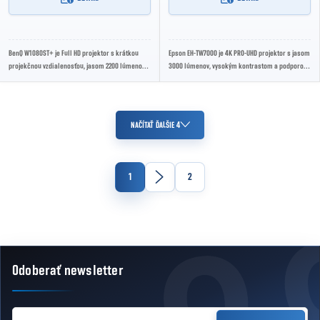
BenQ W1080ST+ je Full HD projektor s krátkou
Epson EH-TW7000 je 4K PRO-UHD projektor s jasom
projekčnou vzdialenosťou, jasom 2200 lúmenov a
3000 lúmenov, vysokým kontrastom a podporou
podporou 3D. Ponúka živé farby, presné...
HDR10. Ponúka veľký obraz s bohatými farbami,...
Ovládacie prvky výpisu
NAČÍTAŤ ĎALŠIE 4
Stránkovanie
1
2
Odoberať newsletter
Zápätie
EMAIL