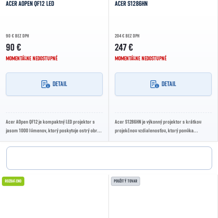
ACER AOPEN QF12 LED
ACER S1286HN
90 € BEZ DPH
204 € BEZ DPH
90 €
247 €
MOMENTÁLNE NEDOSTUPNÉ
MOMENTÁLNE NEDOSTUPNÉ
DETAIL
DETAIL
Acer AOpen QF12 je kompaktný LED projektor s
Acer S1286HN je výkonný projektor s krátkou
jasom 1000 lúmenov, ktorý poskytuje ostrý obraz
projekčnou vzdialenosťou, ktorý ponúka
a živé farby. Ideálny pre domáce kino,...
rozlíšenie XGA (1024x768) a jas 3 500 lúmenov.
Ideálny...
ROZBALENO
POUŽITÝ TOVAR