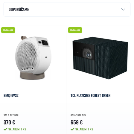
Radenie produktov
ODPORÚČAME
NAJLACNEJŠIE
Výpis produktov
ROZBALENO
ROZBALENO
NAJDRAHŠIE
NAJPREDÁVANEJŠIE
ABECEDNE
BENQ GV32
TCL PLAYCUBE FOREST GREEN
370 € BEZ DPH
659 € BEZ DPH
370 €
659 €
SKLADOM
1 KS
SKLADOM
1 KS