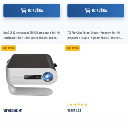
DO KOŠÍKA
DO KOŠÍKA
BenQ GV32 je prenosný DLP LED projektor s Full HD
TCL PlayCube Forest Green – Prenosný Full HD
rozlíšením 1920 × 1080, jasom 500 ANSI lúmenov,
projektor s Google TV, jasom 750 ISO lúmenov,
Google TV, Wi-Fi, Bluetooth 5.0, HDMI...
obrazom až 150", automatickým zaostrovaním,...
NOVÝ TOVAR
NOVÝ TOVAR
VIEWSONIC M1
YABER L2S