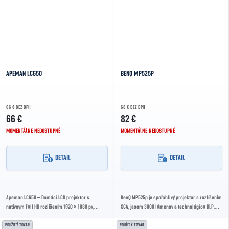
APEMAN LC650
BENQ MP525P
66 € BEZ DPH
68 € BEZ DPH
66 €
82 €
MOMENTÁLNE NEDOSTUPNÉ
MOMENTÁLNE NEDOSTUPNÉ
DETAIL
DETAIL
Apeman LC650 – Domáci LCD projektor s
BenQ MP525p je spoľahlivý projektor s rozlíšením
natívnym Full HD rozlíšením 1920 × 1080 px,
XGA, jasom 3000 lúmenov a technológiou DLP,
podporou vstupného 4K signálu, kontrastom
ktorá zabezpečuje ostrý a stabilný obraz....
5000:1,...
POUŽITÝ TOVAR
POUŽITÝ TOVAR