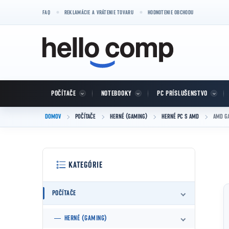
Prejsť na obsah
FAQ
REKLAMÁCIE A VRÁTENIE TOVARU
HODNOTENIE OBCHODU
POČÍTAČE
NOTEBOOKY
PC PRÍSLUŠENSTVO
DOMOV
POČÍTAČE
HERNÉ (GAMING)
HERNÉ PC S AMD
AMD GA
Bočný panel
Preskočiť kategórie
KATEGÓRIE
POČÍTAČE
HERNÉ (GAMING)