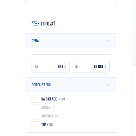
FILTROVAŤ
CENA
€
€
PODĽA ŠTÍTKU
NA SKLADE
19
AKCIA
0
NOVINKA
0
TIP
16