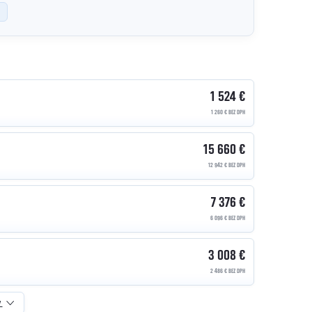
1 524 €
1 260 € BEZ DPH
15 660 €
12 942 € BEZ DPH
7 376 €
6 096 € BEZ DPH
3 008 €
2 486 € BEZ DPH
v