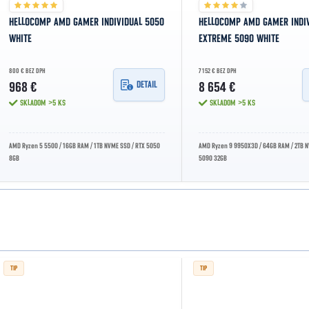
HELLOCOMP AMD GAMER INDIVIDUAL 5050
HELLOCOMP AMD GAMER INDI
WHITE
EXTREME 5090 WHITE
800 € BEZ DPH
7 152 € BEZ DPH
DETAIL
968 €
8 654 €
SKLADOM
>5 KS
SKLADOM
>5 KS
AMD Ryzen 5 5500 / 16GB RAM / 1TB NVME SSD / RTX 5050
AMD Ryzen 9 9950X3D / 64GB RAM / 2TB N
8GB
5090 32GB
TIP
TIP