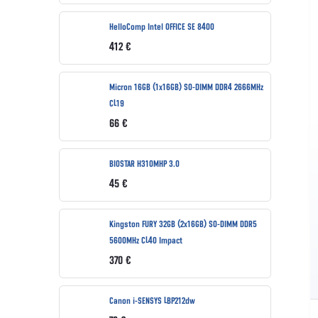
HelloComp Intel OFFICE SE 8400
412 €
Micron 16GB (1x16GB) SO-DIMM DDR4 2666MHz
CL19
66 €
BIOSTAR H310MHP 3.0
45 €
Kingston FURY 32GB (2x16GB) SO-DIMM DDR5
5600MHz CL40 Impact
370 €
Canon i-SENSYS LBP212dw