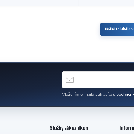
Ovládacie prvky výpisu
NAČÍTAŤ 12 ĎALŠÍCH
EMAIL
Vložením e-mailu súhlasíte s
podmienk
Služby zákazníkom
Inform