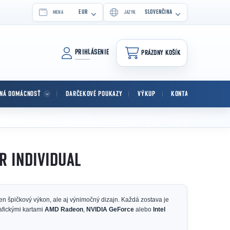
EUR
SLOVENČINA
MENA
JAZYK
PRIHLÁSENIE
PRÁZDNY KOŠÍK
NÁKUPNÝ KOŠÍK
TNÁ DOMÁCNOSŤ
DARČEKOVÉ POUKAZY
VÝKUP
KONTAKT
R INDIVIDUAL
len špičkový výkon, ale aj výnimočný dizajn. Každá zostava je
afickými kartami
AMD Radeon
,
NVIDIA GeForce
alebo
Intel