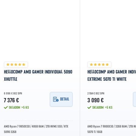
HELLOCOMP AMD GAMER INDIVIDUAL 5090
HELLOCOMP AMD GAMER INDI
XHUTTLE
EXTREME 5070 TI WHITE
6 096 € BEZ DPH
2 554 € BEZ DPH
DETAIL
7 376 €
3 090 €
SKLADOM
>5 KS
SKLADOM
>5 KS
AMD Ryzen 7 9850X3D / 48GB RAM / 2TB NVME SSD / RTX
AMD Ryzen 7 9800X3D / 32GB RAM / 2TB N
5090 32GB
5070 Ti 16GB