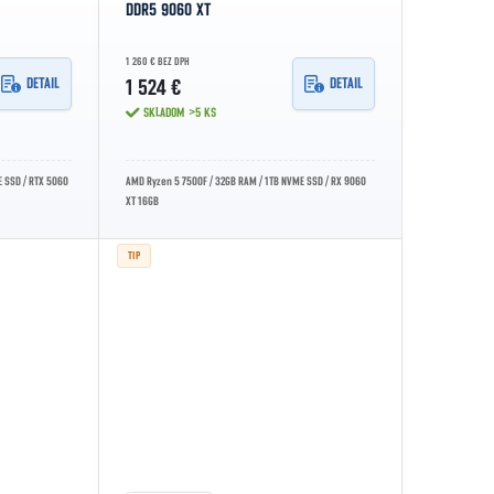
DDR5 9060 XT
1 260 € BEZ DPH
DETAIL
DETAIL
1 524 €
SKLADOM
>5 KS
 SSD / RTX 5060
AMD Ryzen 5 7500F / 32GB RAM / 1TB NVME SSD / RX 9060
XT 16GB
TIP