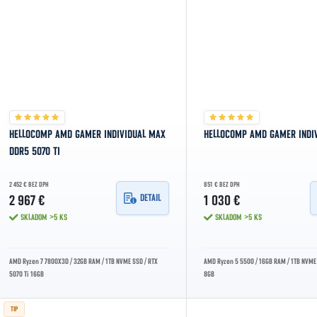
HELLOCOMP AMD GAMER INDIVIDUAL MAX
HELLOCOMP AMD GAMER INDI
DDR5 5070 TI
2 452 € BEZ DPH
851 € BEZ DPH
DETAIL
2 967 €
1 030 €
SKLADOM
>5 KS
SKLADOM
>5 KS
AMD Ryzen 7 7800X3D / 32GB RAM / 1TB NVME SSD / RTX
AMD Ryzen 5 5500 / 16GB RAM / 1TB NVME
5070 Ti 16GB
8GB
TIP