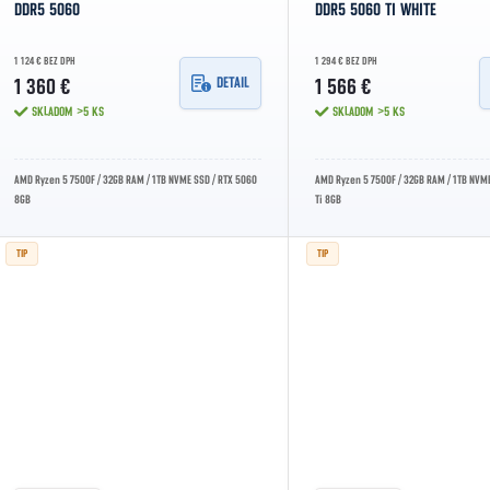
DDR5 5060
DDR5 5060 TI WHITE
1 124 € BEZ DPH
1 294 € BEZ DPH
DETAIL
1 360 €
1 566 €
SKLADOM
>5 KS
SKLADOM
>5 KS
AMD Ryzen 5 7500F / 32GB RAM / 1TB NVME SSD / RTX 5060
AMD Ryzen 5 7500F / 32GB RAM / 1TB NVME
8GB
Ti 8GB
TIP
TIP