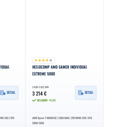
VIDUAL
HELLOCOMP AMD GAMER INDIVIDUAL
EXTREME 5080
2 656 € BEZ DPH
DETAIL
DETAIL
3 214 €
SKLADOM
>5 KS
VME SSD / RTX
AMD Ryzen 7 9800X3D / 32GB RAM / 2TB NVME SSD / RTX
5080 16GB