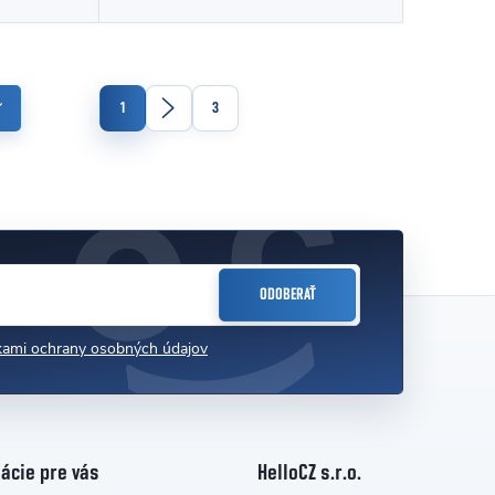
Stránkovanie
1
3
ODOBERAŤ
ami ochrany osobných údajov
ácie pre vás
HelloCZ s.r.o.