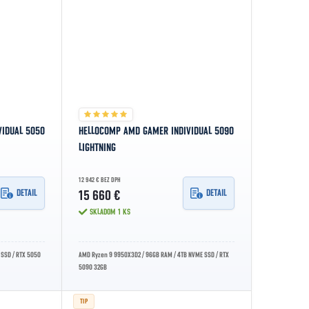
VIDUAL 5050
HELLOCOMP AMD GAMER INDIVIDUAL 5090
LIGHTNING
12 942 € BEZ DPH
DETAIL
DETAIL
15 660 €
SKLADOM
1 KS
 SSD / RTX 5050
AMD Ryzen 9 9950X3D2 / 96GB RAM / 4TB NVME SSD / RTX
5090 32GB
TIP