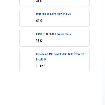
78 €
EVGA 600 GD 600W 80 PLUS Gold
49 €
CONNECT IT CI-438 Breeze Black
16 €
HelloComp AMD GAMER 5060 Ti BE (Powered
by ASUS)
1 112 €