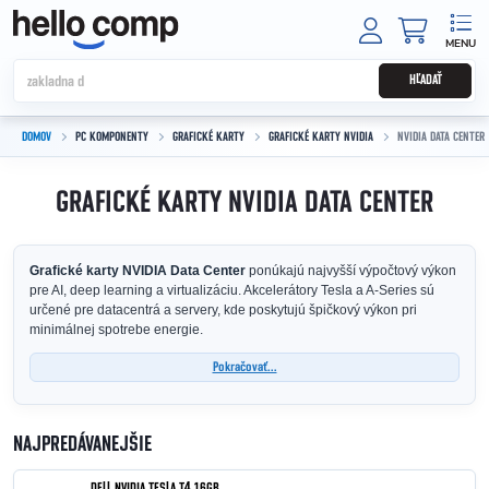
Prejsť na obsah
NÁKUPNÝ
HĽADAŤ
DOMOV
PC KOMPONENTY
GRAFICKÉ KARTY
GRAFICKÉ KARTY NVIDIA
NVIDIA DATA CENTER
GRAFICKÉ KARTY NVIDIA DATA CENTER
Grafické karty NVIDIA Data Center
ponúkajú najvyšší výpočtový výkon
pre AI, deep learning a virtualizáciu. Akcelerátory Tesla a A-Series sú
určené pre datacentrá a servery, kde poskytujú špičkový výkon pri
minimálnej spotrebe energie.
Pokračovať...
NAJPREDÁVANEJŠIE
DELL NVIDIA TESLA T4 16GB