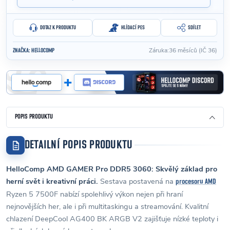
DOTAZ K PRODUKTU
HLÍDACÍ PES
SDÍLET
Záruka
:
36 měsíců (IČ 36)
ZNAČKA:
HELLOCOMP
POPIS PRODUKTU
DETAILNÍ POPIS PRODUKTU
HelloComp AMD GAMER Pro DDR5 3060: Skvělý základ pro
herní svět i kreativní práci.
Sestava postavená na
procesoru AMD
Ryzen 5 7500F nabízí spolehlivý výkon nejen při hraní
nejnovějších her, ale i při multitaskingu a streamování. Kvalitní
chlazení DeepCool AG400 BK ARGB V2 zajišťuje nízké teploty i