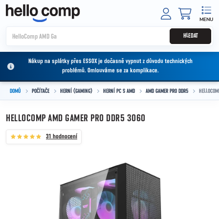
Přejít na obsah
NÁKUPNÍ
HLEDAT
Nákup na splátky přes ESSOX je dočasně vypnut z důvodu technických
problémů. Omlouváme se za komplikace.
DOMŮ
POČÍTAČE
HERNÍ (GAMING)
HERNÍ PC S AMD
AMD GAMER PRO DDR5
HELLOCOM
HELLOCOMP AMD GAMER PRO DDR5 3060
31 hodnocení