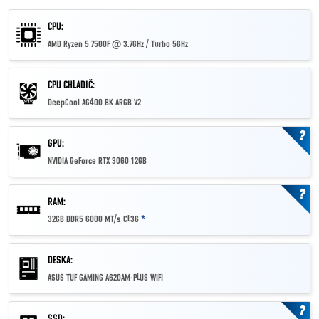
CPU:
AMD Ryzen 5 7500F @ 3.7GHz / Turbo 5GHz
CPU CHLADIČ:
DeepCool AG400 BK ARGB V2
?
GPU:
NVIDIA GeForce RTX 3060 12GB
?
RAM:
32GB DDR5 6000 MT/s CL36
*
DESKA:
ASUS TUF GAMING A620AM-PLUS WIFI
?
SSD: