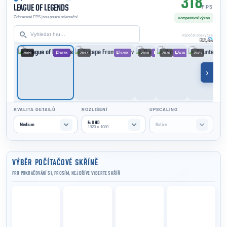
318
LEAGUE OF LEGENDS
FPS
Zobrazené FPS jsou pouze orientační
Kompetitivní výkon
Výpočet poskytuje
2009
187K
2017
120K
2018
80K
2020
43K
2023
›
KVALITA DETAILŮ
ROZLIŠENÍ
UPSCALING
Full HD
Medium
Native
1920 × 1080
VÝBĚR POČÍTAČOVÉ SKŘÍNĚ
PRO POKRAČOVÁNÍ SI, PROSÍM, NEJDŘÍVE VYBERTE SKŘÍŇ