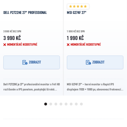
DELL P2722HE 27" PROFESSIONAL
MSI G274F 27"
3 990 KČ BEZ DPH
1 990 KČ BEZ DPH
3 990 KČ
1 990 KČ
MOMENTÁLNĚ NEDOSTUPNÉ
MOMENTÁLNĚ NEDOSTUPNÉ
ZOBRAZIT
ZOBRAZIT
Dell P2722HE je 27" profesionální monitor s Full HD
MSI G274F 27" – herní monitor s Rapid IPS
rozlišením a IPS panelem, poskytující široké
displejem 1920 × 1080 px, obnovovací frekvencí
pozorovací úhly a vysokou barevnou...
180 Hz, odezvou 1 ms GTG, G-Sync Compatible,...