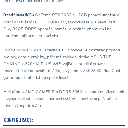
při dlouhých herních maratonech.
GeForce RTX 3060 s 12GB paměti umožňuje
Grafická karta NVIDIA
hraní v rozlišení Full HD i QHD s vysokými detaily a plynulostí.
Díky 32GB DDR5 operační paměti je počítač připraven i na
náročné aplikace a editaci videí.
Rychlé NVMe SSD s kapacitou 1TB poskytuje dostatek prostoru
pro hry, data a projekty, přičemž základní deska ASUS TUF
GAMING A620AM-PLUS WIFI zajišťuje stabilní provoz a
možnost dalšího rozšíření. Zdroj s výkonem 750W 80 Plus Gold
garantuje dlouhodobou spolehlivost.
HelloComp AMD GAMER Pro DDR5 3060 lze snadno přizpůsobit
– vyber si vlastní case i operační systém a sestav si počítač na
míru svým potřebám.
KONFIGURACE: