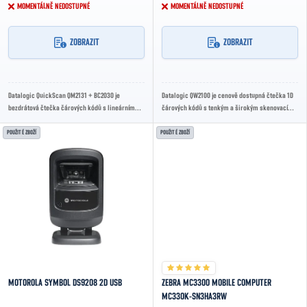
MOMENTÁLNĚ NEDOSTUPNÉ
MOMENTÁLNĚ NEDOSTUPNÉ
ZOBRAZIT
ZOBRAZIT
Datalogic QuickScan QM2131 + BC2030 je
Datalogic QW2100 je cenově dostupná čtečka 1D
bezdrátová čtečka čárových kódů s lineárním
čárových kódů s tenkým a širokým skenovacím
snímáním 1D kódů. Nabízí rychlé a přesné
paprskem. Nabízí rychlé a přesné snímání,...
skenování,...
POUŽITÉ ZBOŽÍ
POUŽITÉ ZBOŽÍ
MOTOROLA SYMBOL DS9208 2D USB
ZEBRA MC3300 MOBILE COMPUTER
MC330K-SN3HA3RW