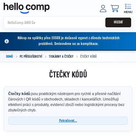
Přejít na obsah
NÁKUPNÍ
HLEDAT
Nákup na splátky přes ESSOX je dočasně vypnut z důvodu technických
problémů. Omlouváme se za komplikace.
DOMŮ
PC PŘÍSLUŠENSTVÍ
TISKÁRNY A ČTEČKY
ČTEČKY KÓDŮ
ČTEČKY KÓDŮ
Čtečky kódů
jsou praktickým nástrojem pro rychlé a přesné načítání
čárových i QR kódů v obchodech, skladech i kancelářích. Umožňují
efektivní práci s produkty, evidencí zboží nebo logistickými procesy bez
zbytečných chyb.
Pokračovat...