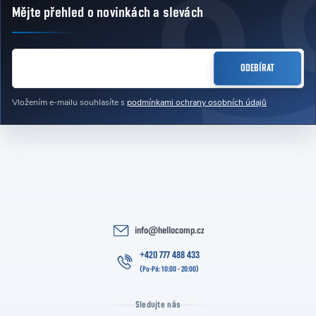
Mějte přehled o novinkách
a slevách
Zápatí
E-MAIL
ODEBÍRAT
Vložením e-mailu souhlasíte s
podmínkami ochrany osobních údajů
info
@
hellocomp.cz
+420 777 488 433
Sledujte nás