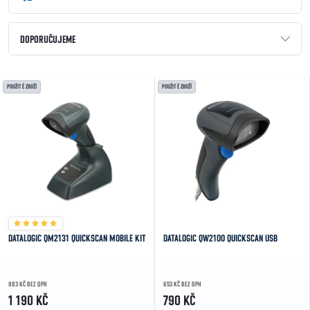
Řazení produktů
DOPORUČUJEME
NEJLEVNĚJŠÍ
Výpis produktů
POUŽITÉ ZBOŽÍ
POUŽITÉ ZBOŽÍ
NEJDRAŽŠÍ
NEJPRODÁVANĚJŠÍ
ABECEDNĚ
DATALOGIC QM2131 QUICKSCAN MOBILE KIT
DATALOGIC QW2100 QUICKSCAN USB
983 KČ BEZ DPH
653 KČ BEZ DPH
1 190 KČ
790 KČ