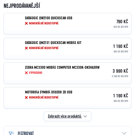
NEJPRODÁVANĚJŠÍ
DATALOGIC QW2100 QUICKSCAN USB
790 KČ
MOMENTÁLNĚ NEDOSTUPNÉ
653 KČ BEZ DPH
DATALOGIC QM2131 QUICKSCAN MOBILE KIT
1 190 KČ
MOMENTÁLNĚ NEDOSTUPNÉ
983 KČ BEZ DPH
ZEBRA MC3300 MOBILE COMPUTER MC330K-SN3HA3RW
3 990 KČ
VYPRODÁNO
3 298 KČ BEZ DPH
MOTOROLA SYMBOL DS9208 2D USB
1 190 KČ
MOMENTÁLNĚ NEDOSTUPNÉ
983 KČ BEZ DPH
Zobrazit více produktů
FILTROVAT