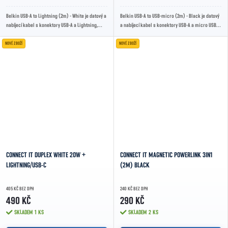
Belkin USB-A to Lightning (2m) - White je datový a
Belkin USB-A to USB-micro (2m) - Black je datový
nabíjecí kabel s konektory USB-A a Lightning,
a nabíjecí kabel s konektory USB-A a micro USB,
certifikací Apple MFi, délkou 2 m,...
délkou 2 m, určený pro nabíjení a...
NOVÉ ZBOŽÍ
NOVÉ ZBOŽÍ
CONNECT IT DUPLEX WHITE 20W +
CONNECT IT MAGNETIC POWERLINK 3IN1
LIGHTNING/USB-C
(2M) BLACK
405 KČ BEZ DPH
240 KČ BEZ DPH
490 KČ
290 KČ
SKLADEM
1 KS
SKLADEM
2 KS