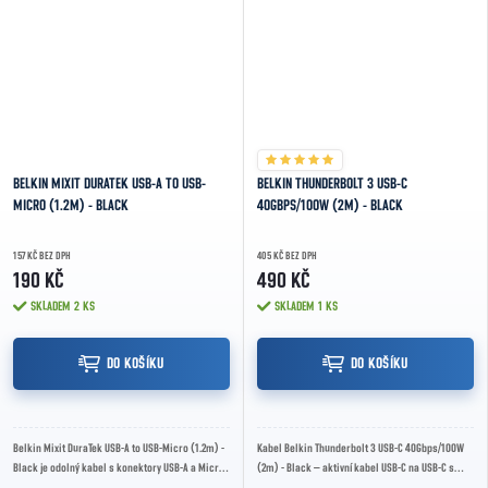
BELKIN MIXIT DURATEK USB-A TO USB-
BELKIN THUNDERBOLT 3 USB-C
MICRO (1.2M) - BLACK
40GBPS/100W (2M) - BLACK
157 KČ BEZ DPH
405 KČ BEZ DPH
190 KČ
490 KČ
SKLADEM
2 KS
SKLADEM
1 KS
DO KOŠÍKU
DO KOŠÍKU
Belkin Mixit DuraTek USB-A to USB-Micro (1.2m) -
Kabel Belkin Thunderbolt 3 USB-C 40Gbps/100W
Black je odolný kabel s konektory USB-A a Micro-
(2m) - Black – aktivní kabel USB-C na USB-C s
USB, délkou 1,2 m, podporou nabíjení až...
přenosem dat až 40 Gb/s, napájením až 100 W a...