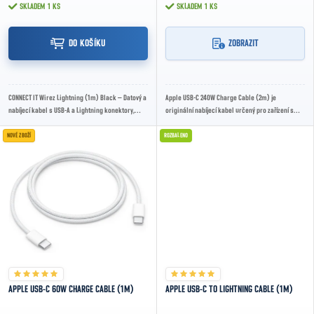
SKLADEM
1 KS
SKLADEM
1 KS
DO KOŠÍKU
ZOBRAZIT
CONNECT IT Wirez Lightning (1m) Black – Datový a
Apple USB-C 240W Charge Cable (2m) je
nabíjecí kabel s USB-A a Lightning konektory,
originální nabíjecí kabel určený pro zařízení s
délkou 1m a podporou rychlého nabíjení i...
konektorem USB-C. Podporuje výkon až 240 W a
je...
NOVÉ ZBOŽÍ
ROZBALENO
APPLE USB-C 60W CHARGE CABLE (1M)
APPLE USB-C TO LIGHTNING CABLE (1M)