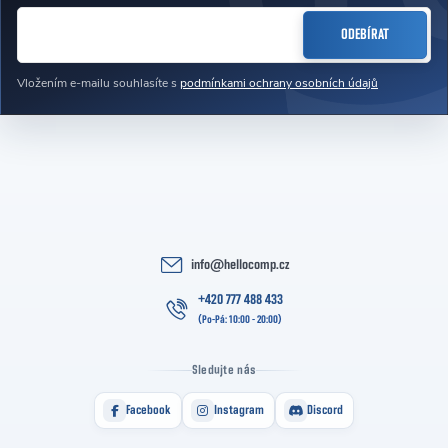
E-MAIL
ODEBÍRAT
Vložením e-mailu souhlasíte s
podmínkami ochrany osobních údajů
info
@
hellocomp.cz
+420 777 488 433
Sledujte nás
Facebook
Instagram
Discord