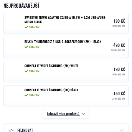
NEJPRODÁVANĚJŠÍ
SWISSTEN TRAVEL ADAPTER 2XUSB-A 10,5W + 1.2M USB-A/USB-
190 KČ
MICRO BLACK
157 KČ BEZ DPH
SKLADEM
BELKIN THUNDERBOLT 3 USB-C 40GBPS/100W (2M) - BLACK
490 KČ
SKLADEM
405 KČ BEZ DPH
CONNECT IT WIREZ LIGHTNING (2M) WHITE
190 KČ
SKLADEM
157 KČ BEZ DPH
CONNECT IT WIREZ LIGHTNING (1M) BLACK
150 KČ
SKLADEM
124 KČ BEZ DPH
Zobrazit více produktů
FILTROVAT