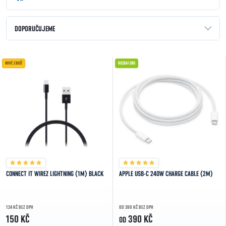
Řazení produktů
DOPORUČUJEME
NEJLEVNĚJŠÍ
Výpis produktů
NOVÉ ZBOŽÍ
ROZBALENO
NEJDRAŽŠÍ
NEJPRODÁVANĚJŠÍ
ABECEDNĚ
CONNECT IT WIREZ LIGHTNING (1M) BLACK
APPLE USB-C 240W CHARGE CABLE (2M)
124 KČ BEZ DPH
OD 390 KČ BEZ DPH
150 KČ
390 KČ
OD