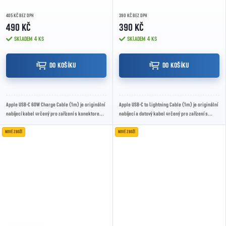
405 KČ BEZ DPH
390 KČ BEZ DPH
490 KČ
390 KČ
SKLADEM
4 KS
SKLADEM
4 KS
DO KOŠÍKU
DO KOŠÍKU
Apple USB-C 60W Charge Cable (1m) je originální
Apple USB-C to Lightning Cable (1m) je originální
nabíjecí kabel určený pro zařízení s konektorem
nabíjecí a datový kabel určený pro zařízení s
USB-C. Podporuje výkon až 60 W a je...
konektorem Lightning. Umožňuje rychlé...
NOVÉ ZBOŽÍ
NOVÉ ZBOŽÍ