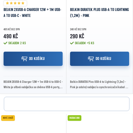
BELKIN 2XUSB-A CHARGER 12W + 1M USB-
BELKIN DURATEK PLUS USB-A TO LIGHTNING
A TO USB-C - WHITE
(1,2M) - PINK
405 KČ BEZ DPH
240 KČ BEZ DPH
490 KČ
290 KČ
SKLADEM
2 KS
SKLADEM
>5 KS
DO KOŠÍKU
DO KOŠÍKU
BELKIN 2XUSB-A Charger 12W + 1m USB-A to USB-C -
Belkin DURATEK Plus USB-A to Lightning (1,2m) -
White je síťová nabíječka se dvěma USB-A porty,
Pink je odolný nabíjecí a synchronizační kabel s
celkovým výkonem 24 W, výkonem až 12 W...
konektory USB-A a Lightning, délkou 1,2...
NOVÉ ZBOŽÍ
ROZBALENO