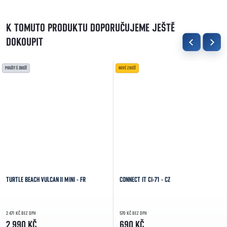
K TOMUTO PRODUKTU DOPORUČUJEME JEŠTĚ
DOKOUPIT
POUŽITÉ ZBOŽÍ
NOVÉ ZBOŽÍ
TURTLE BEACH VULCAN II MINI - FR
CONNECT IT CI-71 - CZ
2 471 KČ BEZ DPH
570 KČ BEZ DPH
2 990 KČ
690 KČ