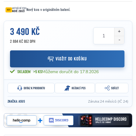
AKTUÁLNÍ STAV
Nový kus v originálním balení.
NOV
NOVÉ ZBOŽÍ
3 490 KČ
2 884 KČ BEZ DPH
Měrná cena:
VLOŽIT DO KOŠÍKU
17.8.2026
SKLADEM
>5 KS
DOTAZ K PRODUKTU
HLÍDACÍ PES
SDÍLET
Záruka
:
24 měsíců (IČ 24)
ZNAČKA:
ASUS