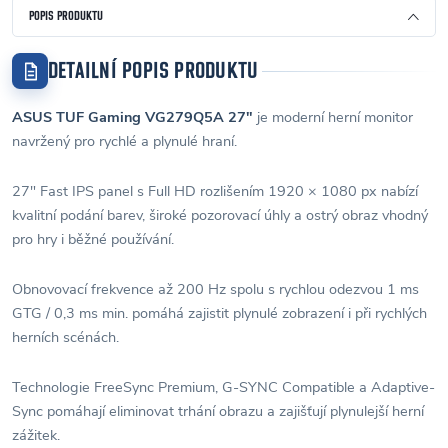
POPIS PRODUKTU
DETAILNÍ POPIS PRODUKTU
ASUS TUF Gaming VG279Q5A 27"
je moderní herní monitor
navržený pro rychlé a plynulé hraní.
27" Fast IPS panel s Full HD rozlišením 1920 × 1080 px nabízí
kvalitní podání barev, široké pozorovací úhly a ostrý obraz vhodný
pro hry i běžné používání.
Obnovovací frekvence až 200 Hz spolu s rychlou odezvou 1 ms
GTG / 0,3 ms min. pomáhá zajistit plynulé zobrazení i při rychlých
herních scénách.
Technologie FreeSync Premium, G-SYNC Compatible a Adaptive-
Sync pomáhají eliminovat trhání obrazu a zajišťují plynulejší herní
zážitek.