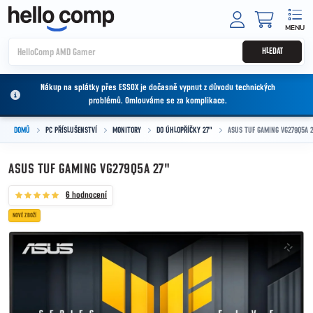
Přejít na obsah
NÁKUPNÍ
HLEDAT
Nákup na splátky přes ESSOX je dočasně vypnut z důvodu technických
problémů. Omlouváme se za komplikace.
DOMŮ
PC PŘÍSLUŠENSTVÍ
MONITORY
DO ÚHLOPŘÍČKY 27"
ASUS TUF GAMING VG279Q5A 
ASUS TUF GAMING VG279Q5A 27"
6 hodnocení
NOVÉ ZBOŽÍ