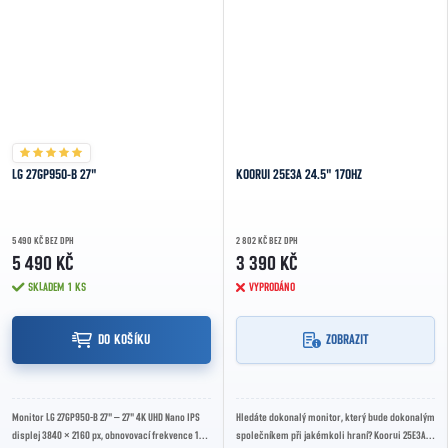
LG 27GP950-B 27"
KOORUI 25E3A 24.5" 170HZ
5 490 KČ BEZ DPH
2 802 KČ BEZ DPH
5 490 KČ
3 390 KČ
SKLADEM
1 KS
VYPRODÁNO
DO KOŠÍKU
ZOBRAZIT
Monitor LG 27GP950-B 27" – 27" 4K UHD Nano IPS
Hledáte dokonalý monitor, který bude dokonalým
displej 3840 × 2160 px, obnovovací frekvence 144
společníkem při jakémkoli hraní? Koorui 25E3A je