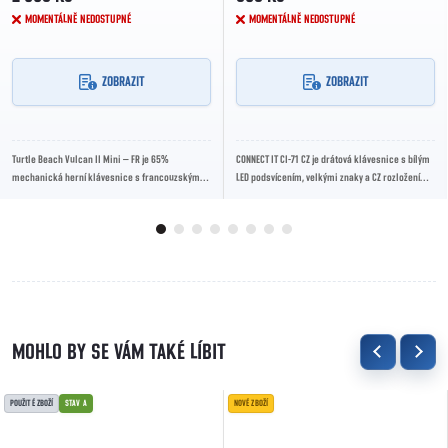
MOMENTÁLNĚ NEDOSTUPNÉ
MOMENTÁLNĚ NEDOSTUPNÉ
ZOBRAZIT
ZOBRAZIT
Turtle Beach Vulcan II Mini – FR je 65%
CONNECT IT CI-71 CZ je drátová klávesnice s bílým
mechanická herní klávesnice s francouzským
LED podsvícením, velkými znaky a CZ rozložením,
AZERTY rozložením a lineárními spínači TITAN II
která nabízí výbornou čitelnost a...
Red....
POUŽITÉ ZBOŽÍ
STAV A
NOVÉ ZBOŽÍ