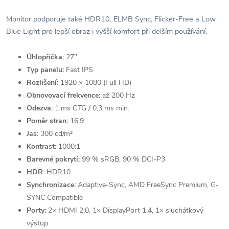
Monitor podporuje také HDR10, ELMB Sync, Flicker-Free a Low
Blue Light pro lepší obraz i vyšší komfort při delším používání.
Úhlopříčka:
27"
Typ panelu:
Fast IPS
Rozlišení:
1920 × 1080 (Full HD)
Obnovovací frekvence:
až 200 Hz
Odezva:
1 ms GTG / 0,3 ms min.
Poměr stran:
16:9
Jas:
300 cd/m²
Kontrast:
1000:1
Barevné pokrytí:
99 % sRGB, 90 % DCI-P3
HDR:
HDR10
Synchronizace:
Adaptive-Sync, AMD FreeSync Premium, G-
SYNC Compatible
Porty:
2× HDMI 2.0, 1× DisplayPort 1.4, 1× sluchátkový
výstup