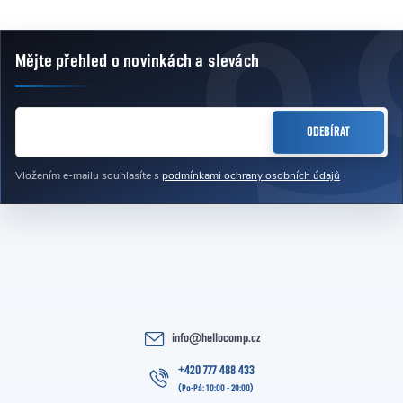
Mějte přehled o novinkách
a slevách
Zápatí
E-MAIL
ODEBÍRAT
Vložením e-mailu souhlasíte s
podmínkami ochrany osobních údajů
info
@
hellocomp.cz
+420 777 488 433