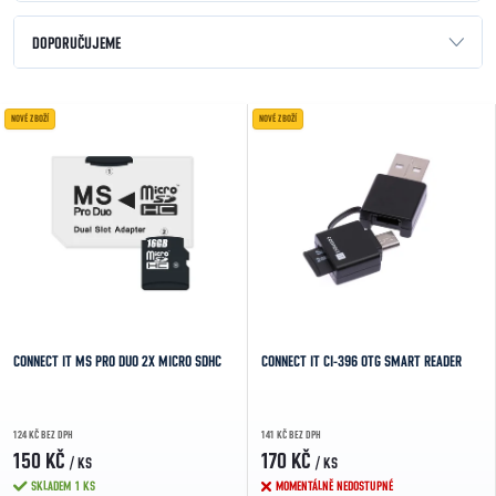
Řazení produktů
DOPORUČUJEME
NEJLEVNĚJŠÍ
Výpis produktů
NOVÉ ZBOŽÍ
NOVÉ ZBOŽÍ
NEJDRAŽŠÍ
NEJPRODÁVANĚJŠÍ
ABECEDNĚ
CONNECT IT MS PRO DUO 2X MICRO SDHC
CONNECT IT CI-396 OTG SMART READER
124 KČ BEZ DPH
141 KČ BEZ DPH
150 KČ
170 KČ
/ KS
/ KS
SKLADEM
1 KS
MOMENTÁLNĚ NEDOSTUPNÉ