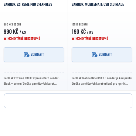
SANDISK EXTREME PRO CFEXPRESS
SANDISK MOBILEMATE USB 3.0 READE
990 KČ BEZ DPH
157 KČ BEZ DPH
990 KČ
190 KČ
/ KS
/ KS
MOMENTÁLNĚ NEDOSTUPNÉ
MOMENTÁLNĚ NEDOSTUPNÉ
ZOBRAZIT
ZOBRAZIT
SanDisk Extreme PRO CFexpress Card Reader -
SanDisk MobileMate USB 3.0 Reader je kompaktní
Black – externí čtečka paměťových karet
čtečka paměťových karet určená pro rychlý
CFexpress Type B s rozhraním USB 3.1 Gen 2,...
přenos dat mezi kartami SD a microSD a...
Ovládací prvky výpisu