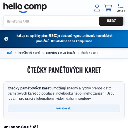
Přejít na obsah
NÁKUPNÍ
HLEDAT
Nákup na splátky přes ESSOX je dočasně vypnut z důvodu technických
problémů. Omlouváme se za komplikace.
DOMŮ
PC PŘÍSLUŠENSTVÍ
ADAPTÉRY A ROZBOČOVAČE
ČTEČKY KARET
ČTEČKY PAMĚŤOVÝCH KARET
Čtečky paměťových karet
umožňují snadný a rychlý přenos dat z
paměťových karet do počítače, notebooku nebo jiného zařízení. Jsou
ideální pro práci s fotografiemi, videi i dalšími soubory.
Pokračovat...