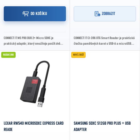
DO KOŠÍKU
ZOBRAZIT
CONNECT IT MS PRO DUO 2× Micro SDHC je
CONNECT IT CI-396 OTG Smart Reader je praktická
praktický adaptér, který umožňuje použít dvě
čtečka paměťových karet s USB-A a microUSB
microSD karty v zařízení se slotem Memory Stick
konektorem, která umožňuje snadný přenos dat...
PRO Duo.
ROZBALENO
NOVÉ ZBOŽÍ
LEXAR RW540 MICROSDXC EXPRESS CARD
SAMSUNG SDXC 512GB PRO PLUS + USB
READE
ADAPTER