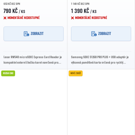
653 KČ BEZ DPH
1 149 KČ BEZ DPH
790 KČ
1 390 KČ
/ KS
/ KS
MOMENTÁLNĚ NEDOSTUPNÉ
MOMENTÁLNĚ NEDOSTUPNÉ
ZOBRAZIT
ZOBRAZIT
Lexar RW540 microSDXC Express Card Reader je
Samsung SDXC 512GB PRO PLUS + USB adaptér je
kompaktní externí čtečka karet navržená pro
výkonná paměťová karta určená pro rychlý
microSD Express s rozhraním USB-C 3.2 Gen 2 a...
záznam dat a spolehlivý přenos souborů. Hodí se
pro...
ROZBALENO
NOVÉ ZBOŽÍ