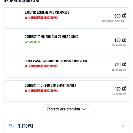
NEJPRODÁVANĚJŠÍ
SANDISK EXTREME PRO CFEXPRESS
990 KČ
MOMENTÁLNĚ NEDOSTUPNÉ
NELZE ODEČÍST DPH | OSVOBOZENO PODLE §90
CONNECT IT MS PRO DUO 2X MICRO SDHC
150 KČ
SKLADEM
124 KČ BEZ DPH
LEXAR RW540 MICROSDXC EXPRESS CARD READE
790 KČ
MOMENTÁLNĚ NEDOSTUPNÉ
653 KČ BEZ DPH
CONNECT IT CI-396 OTG SMART READER
170 KČ
MOMENTÁLNĚ NEDOSTUPNÉ
141 KČ BEZ DPH
Zobrazit více produktů
FILTROVAT