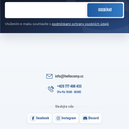
E-MAIL
ODEBÍRAT
Vložením e-mailu souhlasíte s
podmínkami ochrany osobních údajů
info
@
hellocomp.cz
+420 777 488 433
Sledujte nás
Facebook
Instagram
Discord