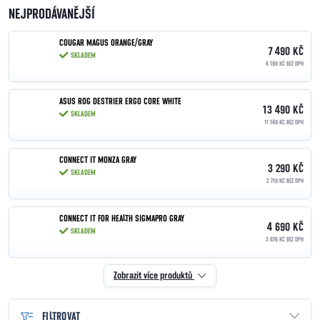
NEJPRODÁVANĚJŠÍ
COUGAR MAGUS ORANGE/GRAY
7 490 KČ
SKLADEM
6 190 KČ BEZ DPH
ASUS ROG DESTRIER ERGO CORE WHITE
13 490 KČ
SKLADEM
11 149 KČ BEZ DPH
CONNECT IT MONZA GRAY
3 290 KČ
SKLADEM
2 719 KČ BEZ DPH
CONNECT IT FOR HEALTH SIGMAPRO GRAY
4 690 KČ
SKLADEM
3 876 KČ BEZ DPH
Zobrazit více produktů
FILTROVAT