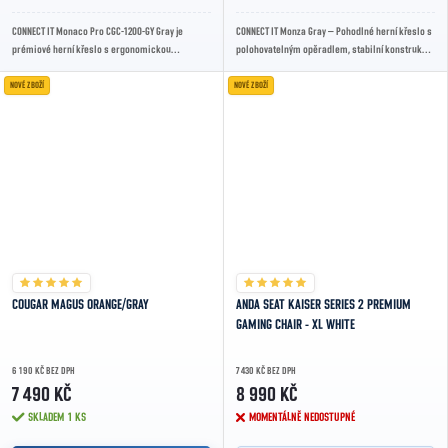
CONNECT IT Monaco Pro CGC-1200-GY Gray je
CONNECT IT Monza Gray – Pohodlné herní křeslo s
prémiové herní křeslo s ergonomickou
polohovatelným opěradlem, stabilní konstrukcí
konstrukcí, prodyšným látkovým potahem,
a vysokým komfortem pro hraní i práci.
polohovatelným...
NOVÉ ZBOŽÍ
NOVÉ ZBOŽÍ
COUGAR MAGUS ORANGE/GRAY
ANDA SEAT KAISER SERIES 2 PREMIUM
GAMING CHAIR - XL WHITE
6 190 KČ BEZ DPH
7 430 KČ BEZ DPH
7 490 KČ
8 990 KČ
SKLADEM
1 KS
MOMENTÁLNĚ NEDOSTUPNÉ