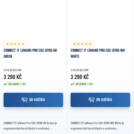
CONNECT IT LEMANS PRO CGC-0700-GR
CONNECT IT LEMANS PRO CGC-0700-WH
GREEN
WHITE
2 719 KČ BEZ DPH
2 719 KČ BEZ DPH
3 290 KČ
3 290 KČ
SKLADEM
1 KS
SKLADEM
1 KS
DO KOŠÍKU
DO KOŠÍKU
CONNECT IT LeMans Pro CGC-0700-GR Green je
CONNECT IT LeMans Pro CGC-0700-WH White je
ergonomické herní křeslo s ocelovou
ergonomické herní křeslo s ocelovou
konstrukcí, kvalitním PU potahem a houpací
konstrukcí, kvalitním PU potahem a houpací