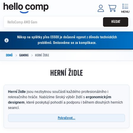
Přejít na obsah
NÁKUPNÍ
HLEDAT
Nákup na splátky přes ESSOX je dočasně vypnut z důvodu technických
problémů. Omlouváme se za komplikace.
DOMŮ
GAMING
HERNÍ ŽIDLE
HERNÍ ŽIDLE
Herní židle
jsou nezbytnou součástí každého profesionálního i
rekreačního hráče. Nabízíme široký výběr židlí s
ergonomickým
designem
, které poskytují pohodlí a podporu i během dlouhých herních
seancí.
Pokračovat...