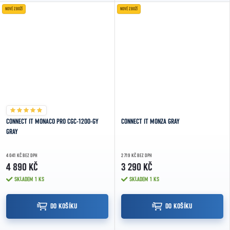
mechanikou,...
mechanikou,...
NOVÉ ZBOŽÍ
NOVÉ ZBOŽÍ
CONNECT IT MONACO PRO CGC-1200-GY
CONNECT IT MONZA GRAY
GRAY
4 041 KČ BEZ DPH
2 719 KČ BEZ DPH
4 890 KČ
3 290 KČ
SKLADEM
1 KS
SKLADEM
1 KS
DO KOŠÍKU
DO KOŠÍKU