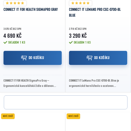
CONNECT IT FOR HEALTH SIGMAPRO GRAY
CONNECT IT LEMANS PRO CGC-0700-BL
BLUE
3 876 KČ BEZ DPH
2 719 KČ BEZ DPH
4 690 KČ
3 290 KČ
SKLADEM
1 KS
SKLADEM
1 KS
DO KOŠÍKU
DO KOŠÍKU
CONNECT IT FOR HEALTH SigmaPro Gray –
CONNECT IT LeMans Pro CGC-0700-BL Blue je
Ergonomická kancelářská židle s dělenou
ergonomické herní křeslo s ocelovou
opěrkou zad, nastavitelnou hlavovou opěrkou a
konstrukcí, kvalitním PU potahem a houpací
vysokým...
mechanikou,...
NOVÉ ZBOŽÍ
NOVÉ ZBOŽÍ