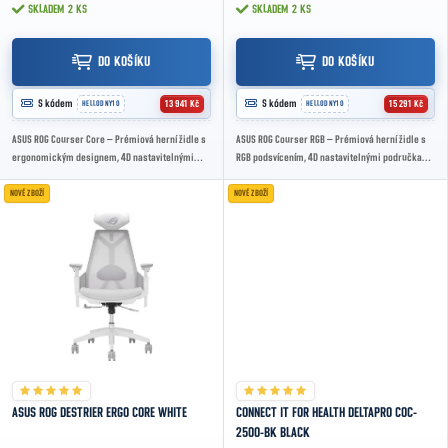
SKLADEM
2 KS
SKLADEM
2 KS
DO KOŠÍKU
DO KOŠÍKU


S kódem
S kódem
13 941 Kč
15 291 Kč
HELLODNY10
HELLODNY10
ASUS ROG Courser Core – Prémiová herní židle s
ASUS ROG Courser RGB – Prémiová herní židle s
ergonomickým designem, 4D nastavitelnými
RGB podsvícením, 4D nastavitelnými područkami
područkami a náklonem až 155° pro maximální...
a náklonem až 155° pro maximální komfort...
NOVÉ ZBOŽÍ
NOVÉ ZBOŽÍ
ASUS ROG DESTRIER ERGO CORE WHITE
CONNECT IT FOR HEALTH DELTAPRO COC-
2500-BK BLACK