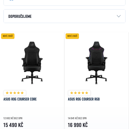
Řazení produktů
DOPORUČUJEME
NEJLEVNĚJŠÍ
Výpis produktů
NOVÉ ZBOŽÍ
NOVÉ ZBOŽÍ
NEJDRAŽŠÍ
NEJPRODÁVANĚJŠÍ
ABECEDNĚ
ASUS ROG COURSER CORE
ASUS ROG COURSER RGB
12 802 KČ BEZ DPH
14 041 KČ BEZ DPH
15 490 KČ
16 990 KČ