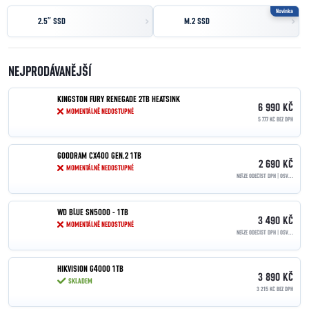
Novinka
2.5” SSD
M.2 SSD
NEJPRODÁVANĚJŠÍ
KINGSTON FURY RENEGADE 2TB HEATSINK
6 990 KČ
MOMENTÁLNĚ NEDOSTUPNÉ
5 777 KČ BEZ DPH
GOODRAM CX400 GEN.2 1TB
2 690 KČ
MOMENTÁLNĚ NEDOSTUPNÉ
NELZE ODEČÍST DPH | OSVOBOZENO PODLE §90
WD BLUE SN5000 - 1TB
3 490 KČ
MOMENTÁLNĚ NEDOSTUPNÉ
NELZE ODEČÍST DPH | OSVOBOZENO PODLE §90
HIKVISION G4000 1TB
3 890 KČ
SKLADEM
3 215 KČ BEZ DPH