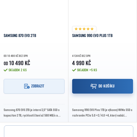
SAMSUNG 870 EVO 2TB
SAMSUNG 990 EVO PLUS 1TB
OD 10 490 KČ BEZ DPH
4 124 KČ BEZ DPH
10 490 KČ
4 990 KČ
OD
SKLADEM
2 KS
SKLADEM
>5 KS
ZOBRAZIT
DO KOŠÍKU
Samsung 870 EVO 2TB je interní 2,5" SATA SSD s
Samsung 990 EVO Plus 1TB je výkonný NVMe SSD s
kapacitou 2 TB, rychlostí čtení až 560 MB/s a
rozhraním PCIe 5.0 ×2 / 4.0 ×4, který nabízí
zápisu až 530 MB/s, vhodný pro upgrade...
špičkovou rychlost čtení až 7 150 MB/s a...