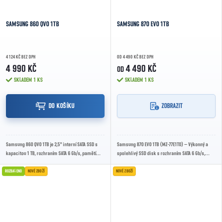
SAMSUNG 860 QVO 1TB
SAMSUNG 870 EVO 1TB
4 124 KČ BEZ DPH
OD 4 490 KČ BEZ DPH
4 990 KČ
4 490 KČ
OD
SKLADEM
1 KS
SKLADEM
1 KS
DO KOŠÍKU
ZOBRAZIT
Samsung 860 QVO 1TB je 2,5" interní SATA SSD s
Samsung 870 EVO 1TB (MZ-77E1T0) – Výkonný a
kapacitou 1 TB, rozhraním SATA 6 Gb/s, pamětí
spolehlivý SSD disk s rozhraním SATA 6 Gb/s,
Samsung 4bit MLC V-NAND, řadičem Samsung...
ideální pro rychlý start systému, práci s daty a...
ROZBALENO
NOVÉ ZBOŽÍ
NOVÉ ZBOŽÍ