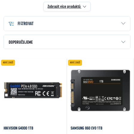
Zobrazit více produktů
FILTROVAT
Řazení produktů
DOPORUČUJEME
NEJLEVNĚJŠÍ
Výpis produktů
NOVÉ ZBOŽÍ
NOVÉ ZBOŽÍ
NEJDRAŽŠÍ
NEJPRODÁVANĚJŠÍ
ABECEDNĚ
HIKVISION G4000 1TB
SAMSUNG 860 EVO 1TB