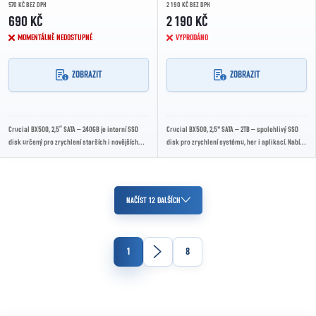
570 KČ BEZ DPH
2 190 KČ BEZ DPH
690 KČ
2 190 KČ
MOMENTÁLNĚ NEDOSTUPNÉ
VYPRODÁNO
ZOBRAZIT
ZOBRAZIT
Crucial BX500, 2,5” SATA – 240GB je interní SSD
Crucial BX500, 2,5" SATA – 2TB – spolehlivý SSD
disk určený pro zrychlení starších i novějších
disk pro zrychlení systému, her i aplikací. Nabízí
počítačů a notebooků. Díky rozhraní SATA...
rychlé čtení a zápis, nízkou spotřebu...
Ovládací prvky výpisu
NAČÍST 12 DALŠÍCH
Stránkování
1
8