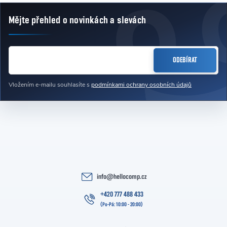
Mějte přehled o novinkách
a slevách
Zápatí
E-MAIL
ODEBÍRAT
Vložením e-mailu souhlasíte s
podmínkami ochrany osobních údajů
info
@
hellocomp.cz
+420 777 488 433