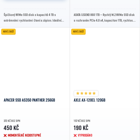
Špičkový NVMe SSD disk o kapacitě 4 TB s
ADATA LEGEND 860 1TB – Rychlý M.2 NVMe SSD disk
extrémními rychlostmi čtení a zápisu. Ideální
s rozhraním PCIe 4.0 x4, kapacitou 1TB, rychlostí
pro kreativní profese, hráče a náročné uživatele.
čtení až 6000 MB/s, zápisu až 4000 MB/s...
NOVÉ ZBOŽÍ
NOVÉ ZBOŽÍ
APACER SSD AS350 PANTHER 256GB
AXLE AX-120CL 120GB
372 KČ BEZ DPH
157 KČ BEZ DPH
450 KČ
190 KČ
MOMENTÁLNĚ NEDOSTUPNÉ
VYPRODÁNO