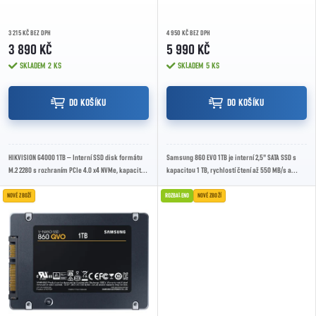
3 215 KČ BEZ DPH
4 950 KČ BEZ DPH
3 890 KČ
5 990 KČ
SKLADEM
2 KS
SKLADEM
5 KS
DO KOŠÍKU
DO KOŠÍKU
HIKVISION G4000 1TB – Interní SSD disk formátu
Samsung 860 EVO 1TB je interní 2,5" SATA SSD s
M.2 2280 s rozhraním PCIe 4.0 x4 NVMe, kapacitou
kapacitou 1 TB, rychlostí čtení až 550 MB/s a
1TB, rychlostí čtení až 7450 MB/s, zápisu...
zápisu až 520 MB/s, vhodný pro upgrade...
NOVÉ ZBOŽÍ
ROZBALENO
NOVÉ ZBOŽÍ