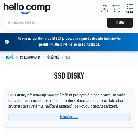
Přejít na obsah
NÁKUPNÍ
HLEDAT
Nákup na splátky přes ESSOX je dočasně vypnut z důvodu technických
problémů. Omlouváme se za komplikace.
DOMŮ
PC KOMPONENTY
ÚLOŽIŠTĚ
SSD
SSD DISKY
SSD disky
představují moderní řešení pro rychlé a spolehlivé ukládání
dat v počítači i notebooku. Jsou ideální volbou pro každého, kdo chce
zrychlit start systému, načítání aplikací i celkovou odezvu zařízení.
Pokračovat...