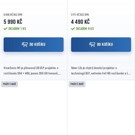
4 950 KČ BEZ DPH
3 711 KČ BEZ DPH
5 990 KČ
4 490 KČ
SKLADEM
1 KS
SKLADEM
4 KS
DO KOŠÍKU
DO KOŠÍKU
ViewSonic M1 je přenosný LED DLP projektor s
Yaber L2s je chytrý domácí projektor s
rozlišením 854 × 480, jasem 250 LED lumenů,
technologií DLP, nativním Full HD rozlišením a LED
projekční plochou 24" až 100", vestavěnou...
světelným zdrojem. Nabízí svítivost 700 lumenů...
POUŽITÉ ZBOŽÍ
POUŽITÉ ZBOŽÍ