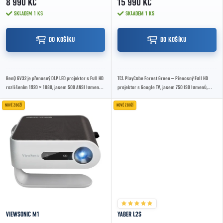
8 990 KČ
15 990 KČ
SKLADEM
1 KS
SKLADEM
1 KS
DO KOŠÍKU
DO KOŠÍKU
BenQ GV32 je přenosný DLP LED projektor s Full HD
TCL PlayCube Forest Green – Přenosný Full HD
rozlišením 1920 × 1080, jasem 500 ANSI lumenů,
projektor s Google TV, jasem 750 ISO lumenů,
Google TV, Wi-Fi, Bluetooth 5.0, HDMI...
obrazem až 150", automatickým ostřením,
korekcí...
NOVÉ ZBOŽÍ
NOVÉ ZBOŽÍ
VIEWSONIC M1
YABER L2S