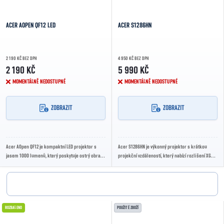
ACER AOPEN QF12 LED
ACER S1286HN
2 190 KČ BEZ DPH
4 950 KČ BEZ DPH
2 190 KČ
5 990 KČ
MOMENTÁLNĚ NEDOSTUPNÉ
MOMENTÁLNĚ NEDOSTUPNÉ
ZOBRAZIT
ZOBRAZIT
Acer AOpen QF12 je kompaktní LED projektor s
Acer S1286HN je výkonný projektor s krátkou
jasem 1000 lumenů, který poskytuje ostrý obraz
projekční vzdáleností, který nabízí rozlišení XGA
a živé barvy. Ideální pro domácí kino,...
(1024x768) a jas 3 500 lumenů. Ideální pro...
ROZBALENO
POUŽITÉ ZBOŽÍ