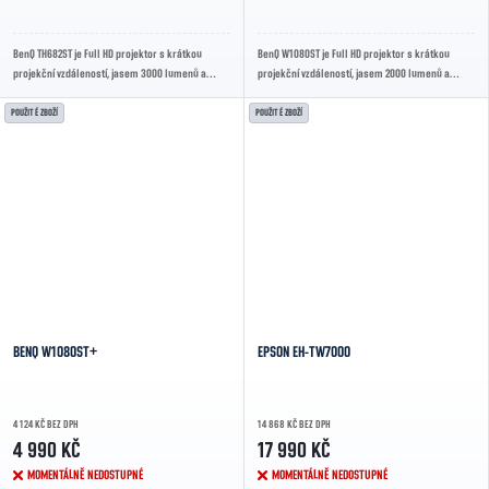
BenQ TH682ST je Full HD projektor s krátkou
BenQ W1080ST je Full HD projektor s krátkou
projekční vzdáleností, jasem 3000 lumenů a
projekční vzdáleností, jasem 2000 lumenů a
vysokým kontrastem pro čistý a ostrý obraz i v...
živými barvami díky technologii DLP. Ideální pro...
POUŽITÉ ZBOŽÍ
POUŽITÉ ZBOŽÍ
BENQ W1080ST+
EPSON EH-TW7000
4 124 KČ BEZ DPH
14 868 KČ BEZ DPH
4 990 KČ
17 990 KČ
MOMENTÁLNĚ NEDOSTUPNÉ
MOMENTÁLNĚ NEDOSTUPNÉ