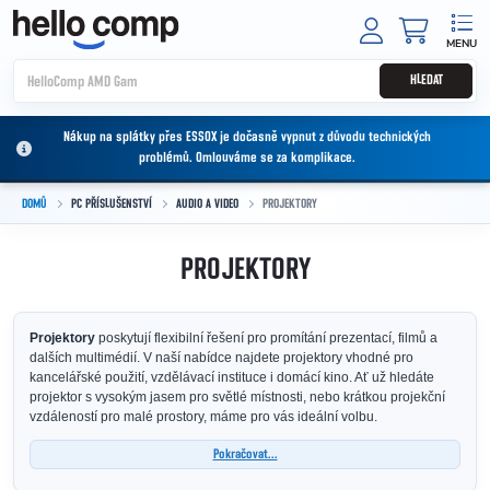
Přejít na obsah
NÁKUPNÍ
HLEDAT
Nákup na splátky přes ESSOX je dočasně vypnut z důvodu technických
problémů. Omlouváme se za komplikace.
DOMŮ
PC PŘÍSLUŠENSTVÍ
AUDIO A VIDEO
PROJEKTORY
PROJEKTORY
Projektory
poskytují flexibilní řešení pro promítání prezentací, filmů a
dalších multimédií. V naší nabídce najdete projektory vhodné pro
kancelářské použití, vzdělávací instituce i domácí kino. Ať už hledáte
projektor s vysokým jasem pro světlé místnosti, nebo krátkou projekční
vzdáleností pro malé prostory, máme pro vás ideální volbu.
Pokračovat...