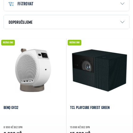
FILTROVAT
Řazení produktů
DOPORUČUJEME
NEJLEVNĚJŠÍ
Výpis produktů
ROZBALENO
ROZBALENO
NEJDRAŽŠÍ
NEJPRODÁVANĚJŠÍ
ABECEDNĚ
BENQ GV32
TCL PLAYCUBE FOREST GREEN
8 990 KČ BEZ DPH
15 990 KČ BEZ DPH