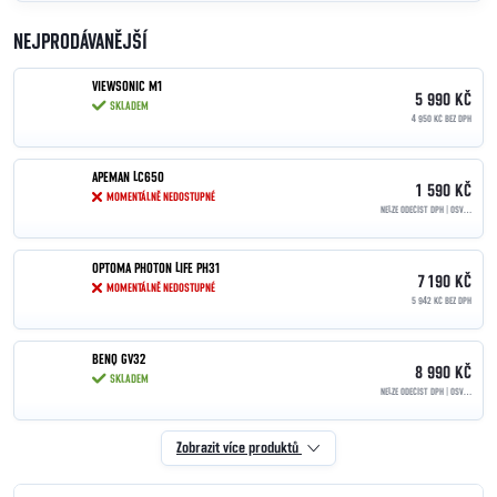
NEJPRODÁVANĚJŠÍ
VIEWSONIC M1
5 990 KČ
SKLADEM
4 950 KČ BEZ DPH
APEMAN LC650
1 590 KČ
MOMENTÁLNĚ NEDOSTUPNÉ
NELZE ODEČÍST DPH | OSVOBOZENO PODLE §90
OPTOMA PHOTON LIFE PH31
7 190 KČ
MOMENTÁLNĚ NEDOSTUPNÉ
5 942 KČ BEZ DPH
BENQ GV32
8 990 KČ
SKLADEM
NELZE ODEČÍST DPH | OSVOBOZENO PODLE §90
Zobrazit více produktů