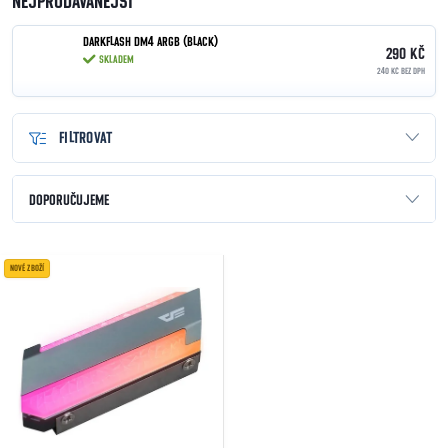
NEJPRODÁVANĚJŠÍ
DARKFLASH DM4 ARGB (BLACK)
290 KČ
SKLADEM
240 KČ BEZ DPH
FILTROVAT
Řazení produktů
DOPORUČUJEME
NEJLEVNĚJŠÍ
Výpis produktů
NOVÉ ZBOŽÍ
NEJDRAŽŠÍ
NEJPRODÁVANĚJŠÍ
ABECEDNĚ