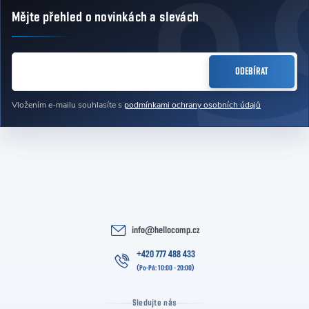
Mějte přehled o novinkách
a slevách
Zápatí
E-MAIL
ODEBÍRAT
Vložením e-mailu souhlasíte s
podmínkami ochrany osobních údajů
info
@
hellocomp.cz
+420 777 488 433
Sledujte nás