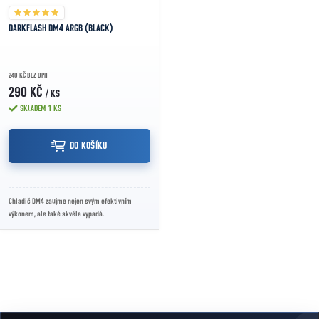
DARKFLASH DM4 ARGB (BLACK)
240 KČ BEZ DPH
290 KČ
/ KS
SKLADEM
1 KS
DO KOŠÍKU
Chladič DM4 zaujme nejen svým efektivním
výkonem, ale také skvěle vypadá.
Ovládací prvky výpisu