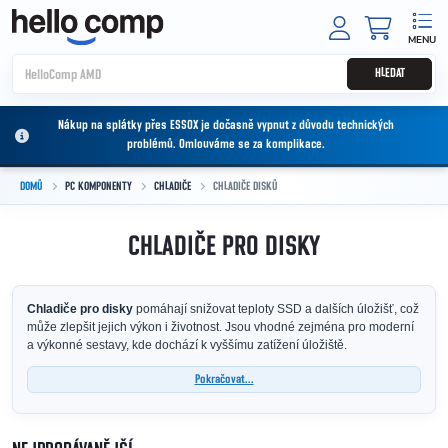
Přejít na obsah
NÁKUPNÍ
HLEDAT
Nákup na splátky přes ESSOX je dočasně vypnut z důvodu technických
problémů. Omlouváme se za komplikace.
DOMŮ
PC KOMPONENTY
CHLADIČE
CHLADIČE DISKŮ
CHLADIČE PRO DISKY
Chladiče pro disky
pomáhají snižovat teploty SSD a dalších úložišť, což
může zlepšit jejich výkon i životnost. Jsou vhodné zejména pro moderní
a výkonné sestavy, kde dochází k vyššímu zatížení úložiště.
Pokračovat...