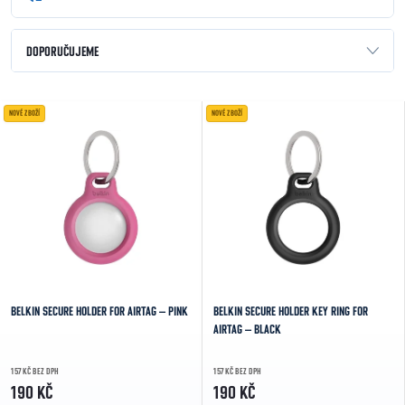
Řazení produktů
DOPORUČUJEME
NEJLEVNĚJŠÍ
Výpis produktů
NOVÉ ZBOŽÍ
NOVÉ ZBOŽÍ
NEJDRAŽŠÍ
NEJPRODÁVANĚJŠÍ
ABECEDNĚ
BELKIN SECURE HOLDER FOR AIRTAG – PINK
BELKIN SECURE HOLDER KEY RING FOR
AIRTAG – BLACK
157 KČ BEZ DPH
157 KČ BEZ DPH
190 KČ
190 KČ