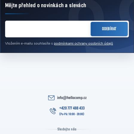
Mějte přehled o novinkách
a slevách
Zápatí
E-MAIL
ODEBÍRAT
Vložením e-mailu souhlasíte s
podmínkami ochrany osobních údajů
info
@
hellocomp.cz
+420 777 488 433
Sledujte nás