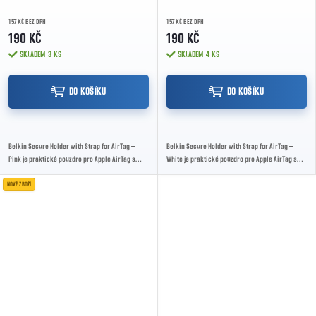
157 KČ BEZ DPH
157 KČ BEZ DPH
190 KČ
190 KČ
SKLADEM
3 KS
SKLADEM
4 KS
DO KOŠÍKU
DO KOŠÍKU
Belkin Secure Holder with Strap for AirTag –
Belkin Secure Holder with Strap for AirTag –
Pink je praktické pouzdro pro Apple AirTag s
White je praktické pouzdro pro Apple AirTag s
pružným páskem, bezpečným twist-and-lock...
pružným páskem, bezpečným twist-and-lock...
NOVÉ ZBOŽÍ