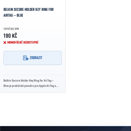
BELKIN SECURE HOLDER KEY RING FOR
AIRTAG – BLUE
157 KČ BEZ DPH
190 KČ
MOMENTÁLNĚ NEDOSTUPNÉ
ZOBRAZIT
Belkin Secure Holder Key Ring for AirTag –
Blue je praktické pouzdro pro Apple AirTag s
kovovým kroužkem na klíče, bezpečným...
Ovládací prvky výpisu