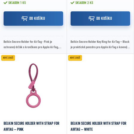
SKLADEM
1 KS
SKLADEM
2 KS
DO KOŠÍKU
DO KOŠÍKU
Belkin Secure Holder for AirTag - Pink je
Belkin Secure Holder Key Ring for AirTag – Black
ochranný držák s kroužkem pro Apple AirTag,
je praktické pouzdro pro Apple AirTag s kovovým
který využívá bezpečný twist-and-lock uzávěr,...
kroužkem na klíče, bezpečným...
NOVÉ ZBOŽÍ
NOVÉ ZBOŽÍ
BELKIN SECURE HOLDER WITH STRAP FOR
BELKIN SECURE HOLDER WITH STRAP FOR
AIRTAG – PINK
AIRTAG – WHITE