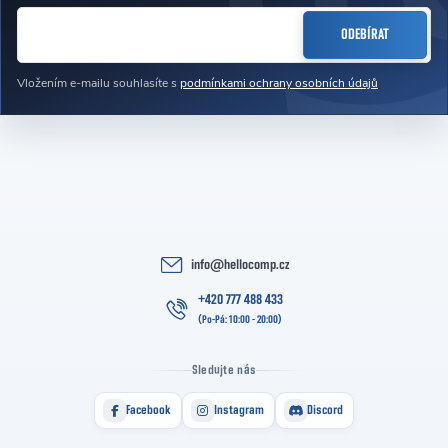
E-MAIL
ODEBÍRAT
Vložením e-mailu souhlasíte s
podmínkami ochrany osobních údajů
info
@
hellocomp.cz
+420 777 488 433
Sledujte nás
Facebook
Instagram
Discord