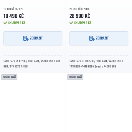
10 490 KČ BEZ DPH
28 990 KČ BEZ DPH
10 490 KČ
28 990 KČ
SKLADEM
1 KS
SKLADEM
1 KS
ZOBRAZIT
ZOBRAZIT
Intel Core i7-4770K / 16GB RAM / 250GB SSD + 2TB
Intel Core i9-10850K / 32GB RAM / 240GB SSD +
HDD / GTX 1070 Ti 8GB
14TB HDD +14TB HDD / Quadro P4000 8GB
POUŽITÉ ZBOŽÍ
POUŽITÉ ZBOŽÍ