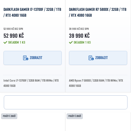
DARKFLASH GAMER I7-13700F / 32GB / 1TB
DARKFLASH GAMER R7 5800X / 32GB / 1TB
/ RTX 4080 16GB
/ RTX 4080 16GB
52 990 KČ BEZ DPH
39 990 KČ BEZ DPH
52 990 KČ
39 990 KČ
SKLADEM
1 KS
SKLADEM
1 KS
ZOBRAZIT
ZOBRAZIT
Intel Core i7-13700F / 32GB RAM / 1TB NVMe / RTX
AMD Ryzen 7 5800X / 32GB RAM / 1TB NVMe / RTX
4080 16GB
4080 16GB
POUŽITÉ ZBOŽÍ
POUŽITÉ ZBOŽÍ