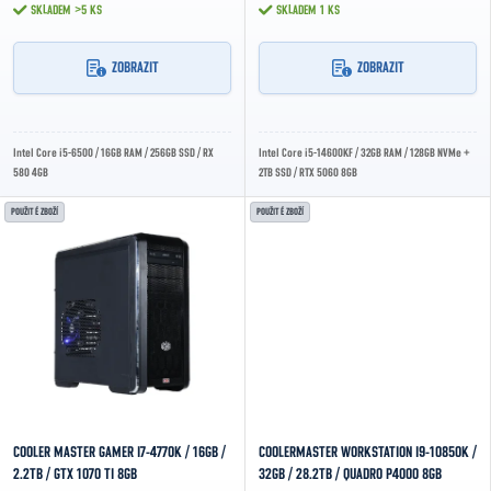
SKLADEM
>5 KS
SKLADEM
1 KS
ZOBRAZIT
ZOBRAZIT
Intel Core i5-6500 / 16GB RAM / 256GB SSD / RX
Intel Core i5-14600KF / 32GB RAM / 128GB NVMe +
580 4GB
2TB SSD / RTX 5060 8GB
POUŽITÉ ZBOŽÍ
POUŽITÉ ZBOŽÍ
COOLER MASTER GAMER I7-4770K / 16GB /
COOLERMASTER WORKSTATION I9-10850K /
2.2TB / GTX 1070 TI 8GB
32GB / 28.2TB / QUADRO P4000 8GB