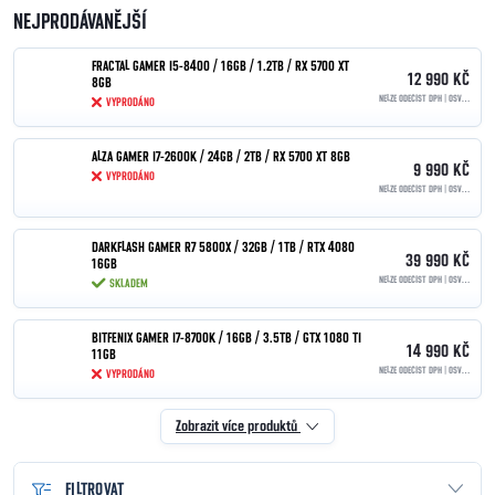
NEJPRODÁVANĚJŠÍ
FRACTAL GAMER I5-8400 / 16GB / 1.2TB / RX 5700 XT
12 990 KČ
8GB
NELZE ODEČÍST DPH | OSVOBOZENO PODLE §90
VYPRODÁNO
ALZA GAMER I7-2600K / 24GB / 2TB / RX 5700 XT 8GB
9 990 KČ
VYPRODÁNO
NELZE ODEČÍST DPH | OSVOBOZENO PODLE §90
DARKFLASH GAMER R7 5800X / 32GB / 1TB / RTX 4080
39 990 KČ
16GB
NELZE ODEČÍST DPH | OSVOBOZENO PODLE §90
SKLADEM
BITFENIX GAMER I7-8700K / 16GB / 3.5TB / GTX 1080 TI
14 990 KČ
11GB
NELZE ODEČÍST DPH | OSVOBOZENO PODLE §90
VYPRODÁNO
Zobrazit více produktů
FILTROVAT