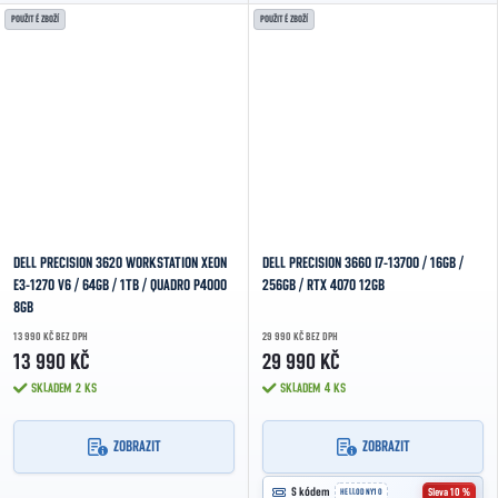
POUŽITÉ ZBOŽÍ
POUŽITÉ ZBOŽÍ
DELL PRECISION 3620 WORKSTATION XEON
DELL PRECISION 3660 I7-13700 / 16GB /
E3-1270 V6 / 64GB / 1TB / QUADRO P4000
256GB / RTX 4070 12GB
8GB
13 990 KČ BEZ DPH
29 990 KČ BEZ DPH
13 990 KČ
29 990 KČ
SKLADEM
2 KS
SKLADEM
4 KS
ZOBRAZIT
ZOBRAZIT

S kódem
Sleva 10 %
HELLODNY10