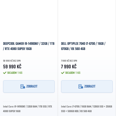
DEEPCOOL GAMER I9-14900KF / 32GB / 1TB
DELL OPTIPLEX 7040 I7-6700 / 16GB /
/ RTX 4080 SUPER 16GB
870GB / RX 560 4GB
59 990 KČ BEZ DPH
7 990 KČ BEZ DPH
59 990 KČ
7 990 KČ
SKLADEM
1 KS
SKLADEM
1 KS
ZOBRAZIT
ZOBRAZIT
Intel Core i9-14900KF / 32GB RAM / 1TB SSD / RTX
Intel Core i7-6700 / 16GB RAM / 120GB SSD + 250GB
4080 SUPER 16GB
SSD + 500GB HDD / RX 560 4GB