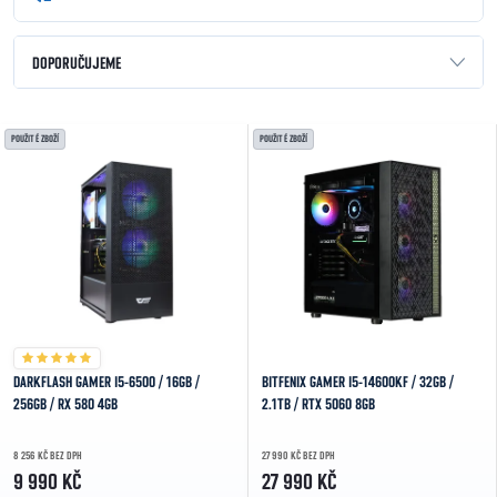
Řazení produktů
DOPORUČUJEME
NEJLEVNĚJŠÍ
Výpis produktů
POUŽITÉ ZBOŽÍ
POUŽITÉ ZBOŽÍ
NEJDRAŽŠÍ
NEJPRODÁVANĚJŠÍ
ABECEDNĚ
DARKFLASH GAMER I5-6500 / 16GB /
BITFENIX GAMER I5-14600KF / 32GB /
256GB / RX 580 4GB
2.1TB / RTX 5060 8GB
8 256 KČ BEZ DPH
27 990 KČ BEZ DPH
9 990 KČ
27 990 KČ