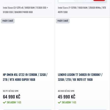
Intel Xeon E3-1270 v6 / 64GB RAM / 512GB SSD +
Intel Core i7-13700 / 16GB RAM / 256GB NVMe / RTX
512GB SSD / QUADRO P4000 8GB
4070 12GB
POUŽITÉ ZBOŽÍ
POUŽITÉ ZBOŽÍ
HP OMEN 45L GT22 I9-13900K / 32GB /
LENOVO LEGION T7 34IRZ8 I9-13900KF /
2TB / RTX 4080 SUPER 16GB
32GB / 2TB / RX 9070 XT 16GB
53 711 KČ BEZ DPH
45 990 KČ BEZ DPH
64 990 KČ
45 990 KČ
SKLADEM
1 KS
SKLADEM
1 KS