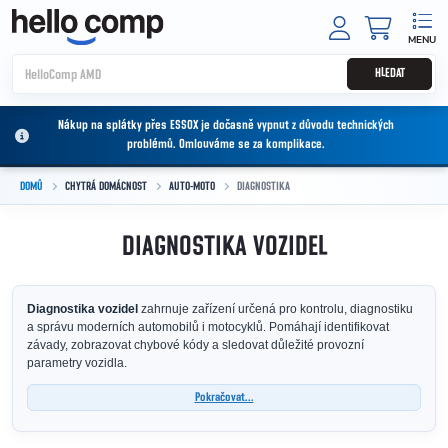
Přejít na obsah
NÁKUPNÍ
HLEDAT
Nákup na splátky přes ESSOX je dočasně vypnut z důvodu technických
problémů. Omlouváme se za komplikace.
DOMŮ
CHYTRÁ DOMÁCNOST
AUTO-MOTO
DIAGNOSTIKA
DIAGNOSTIKA VOZIDEL
Diagnostika vozidel
zahrnuje zařízení určená pro kontrolu, diagnostiku
a správu moderních automobilů i motocyklů. Pomáhají identifikovat
závady, zobrazovat chybové kódy a sledovat důležité provozní
parametry vozidla.
Pokračovat...