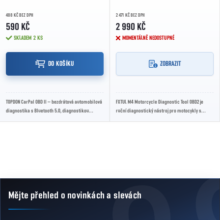
488 KČ BEZ DPH
2 471 KČ BEZ DPH
590 KČ
2 990 KČ
SKLADEM
2 KS
MOMENTÁLNĚ NEDOSTUPNÉ
DO KOŠÍKU
ZOBRAZIT
TOPDON CarPal OBD II – bezdrátová automobilová
FXTUL M4 Motorcycle Diagnostic Tool OBD2 je
diagnostika s Bluetooth 5.0, diagnostikou
ruční diagnostický nástroj pro motocykly s
systémů vozidla, čtením a mazáním chybových...
podporou OBD2 a EURO5 protokolů, 2,8"
barevným...
Ovládací prvky výpisu
Mějte přehled o novinkách
a slevách
Zápatí