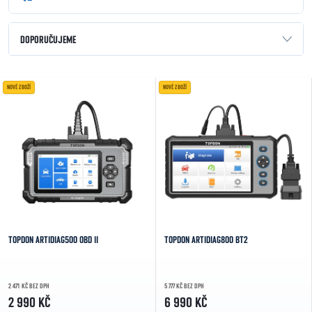
Řazení produktů
DOPORUČUJEME
NEJLEVNĚJŠÍ
Výpis produktů
NOVÉ ZBOŽÍ
NOVÉ ZBOŽÍ
NEJDRAŽŠÍ
NEJPRODÁVANĚJŠÍ
ABECEDNĚ
TOPDON ARTIDIAG500 OBD II
TOPDON ARTIDIAG800 BT2
2 471 KČ BEZ DPH
5 777 KČ BEZ DPH
2 990 KČ
6 990 KČ