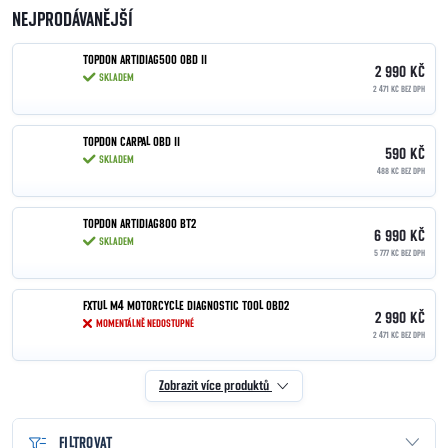
NEJPRODÁVANĚJŠÍ
TOPDON ARTIDIAG500 OBD II
2 990 KČ
SKLADEM
2 471 KČ BEZ DPH
TOPDON CARPAL OBD II
590 KČ
SKLADEM
488 KČ BEZ DPH
TOPDON ARTIDIAG800 BT2
6 990 KČ
SKLADEM
5 777 KČ BEZ DPH
FXTUL M4 MOTORCYCLE DIAGNOSTIC TOOL OBD2
2 990 KČ
MOMENTÁLNĚ NEDOSTUPNÉ
2 471 KČ BEZ DPH
Zobrazit více produktů
FILTROVAT