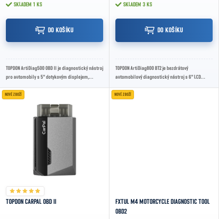
SKLADEM
1 KS
SKLADEM
3 KS
DO KOŠÍKU
DO KOŠÍKU
TOPDON ArtiDiag500 OBD II je diagnostický nástroj
TOPDON ArtiDiag800 BT2 je bezdrátový
pro automobily s 5" dotykovým displejem,
automobilový diagnostický nástroj s 6" LCD
systémem Android, Wi-Fi aktualizacemi, funkcí...
displejem 1400 × 720, systémem Android 10.0,
Bluetooth...
NOVÉ ZBOŽÍ
NOVÉ ZBOŽÍ
TOPDON CARPAL OBD II
FXTUL M4 MOTORCYCLE DIAGNOSTIC TOOL
OBD2