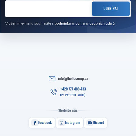
E-MAIL
ODEBÍRAT
Vložením e-mailu souhlasíte s
podmínkami ochrany osobních údajů
info
@
hellocomp.cz
+420 777 488 433
Sledujte nás
Facebook
Instagram
Discord