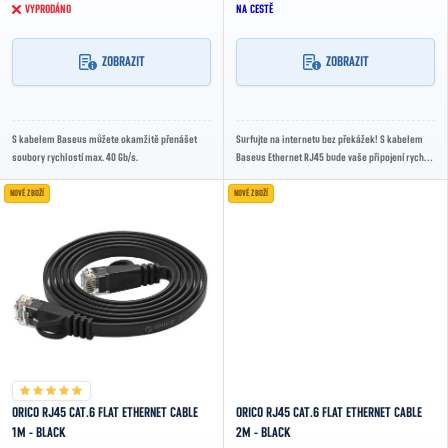
VYPRODÁNO
NA CESTĚ
ZOBRAZIT
ZOBRAZIT
S kabelem Baseus můžete okamžitě přenášet
Surfujte na internetu bez překážek! S kabelem
soubory rychlostí max. 40 Gb/s.
Baseus Ethernet RJ45 bude vaše připojení rychlé
a stabilní.
NOVÉ ZBOŽÍ
NOVÉ ZBOŽÍ
ORICO RJ45 CAT.6 FLAT ETHERNET CABLE
ORICO RJ45 CAT.6 FLAT ETHERNET CABLE
1M - BLACK
2M - BLACK