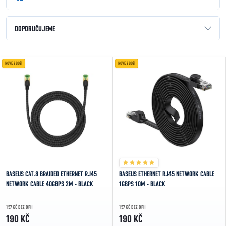
Řazení produktů
DOPORUČUJEME
NEJLEVNĚJŠÍ
Výpis produktů
NOVÉ ZBOŽÍ
NOVÉ ZBOŽÍ
NEJDRAŽŠÍ
NEJPRODÁVANĚJŠÍ
ABECEDNĚ
BASEUS CAT.8 BRAIDED ETHERNET RJ45
BASEUS ETHERNET RJ45 NETWORK CABLE
NETWORK CABLE 40GBPS 2M - BLACK
1GBPS 10M - BLACK
157 KČ BEZ DPH
157 KČ BEZ DPH
190 KČ
190 KČ