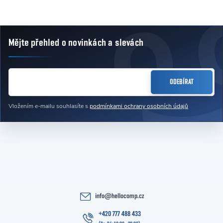
Mějte přehled o novinkách
a slevách
Zápatí
E-MAIL
ODEBÍRAT
Vložením e-mailu souhlasíte s
podmínkami ochrany osobních údajů
info
@
hellocomp.cz
+420 777 488 433