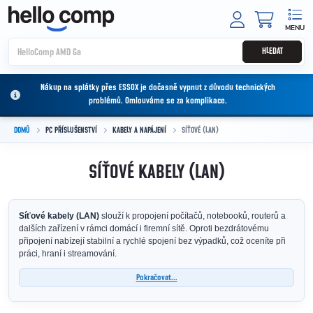
Přejít na obsah
NÁKUPNÍ
HLEDAT
Nákup na splátky přes ESSOX je dočasně vypnut z důvodu technických
problémů. Omlouváme se za komplikace.
DOMŮ
PC PŘÍSLUŠENSTVÍ
KABELY A NAPÁJENÍ
SÍŤOVÉ (LAN)
SÍŤOVÉ KABELY (LAN)
Síťové kabely (LAN)
slouží k propojení počítačů, notebooků, routerů a
dalších zařízení v rámci domácí i firemní sítě. Oproti bezdrátovému
připojení nabízejí stabilní a rychlé spojení bez výpadků, což oceníte při
práci, hraní i streamování.
Pokračovat...