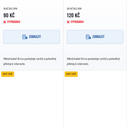
74 KČ BEZ DPH
99 KČ BEZ DPH
90 KČ
120 KČ
VYPRODÁNO
VYPRODÁNO
ZOBRAZIT
ZOBRAZIT
Síťový kabel Orico poskytuje rychlý a pohodlný
Síťový kabel Orico poskytuje rychlý a pohodlný
přístup k internetu.
přístup k internetu.
NOVÉ ZBOŽÍ
NOVÉ ZBOŽÍ