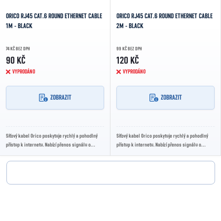
ORICO RJ45 CAT.6 ROUND ETHERNET CABLE
ORICO RJ45 CAT.6 ROUND ETHERNET CABLE
1M - BLACK
2M - BLACK
74 KČ BEZ DPH
99 KČ BEZ DPH
90 KČ
120 KČ
VYPRODÁNO
VYPRODÁNO
ZOBRAZIT
ZOBRAZIT
Síťový kabel Orico poskytuje rychlý a pohodlný
Síťový kabel Orico poskytuje rychlý a pohodlný
přístup k internetu. Nabízí přenos signálu o
přístup k internetu. Nabízí přenos signálu o
rychlosti 1000 Mb/s a díky své robustní...
rychlosti 1000 Mb/s a díky své robustní...
Ovládací prvky výpisu