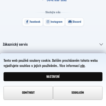
Sledujte nás
Facebook
Instagram
Discord
Zákaznický servis
Informace pro vás
Tento web používá soubory cookie. Dalším procházením tohoto webu
vyjadřujete souhlas s jejich používáním.. Více informací
zde
.
HelloCZ s.r.o.
NASTAVENÍ
Vytvořil Shoptet
Copyright 2026
HelloComp
. Všechna práva vyhrazena.
ODMÍTNOUT
SOUHLASÍM
Upravit nastavení cookies