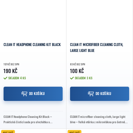
CLEAN IT HEADPHONE CLEANING KIT BLACK
CLEAN IT MICROFIBER CLEANING CLOTH,
LARGE LIGHT BLUE
157 KČ BEZ DPH
83 KČ BEZ DPH
190 KČ
100 KČ
SKLADEM
4 KS
SKLADEM
3 KS
DO KOŠÍKU
DO KOŠÍKU
CLEAN IT Headphone Cleaning Kit Black –
CLEAN IT microfiber cleaning cloth, large light
Praktická čisticí sada pro sluchátka s
blue – Velká utěrka z mikrovlákna pro šetrné
kartáčkem, silikonovým hrotem a houbičkou pro
čištění displejů a skleněných povrchů bez...
detailní...
NOVÉ ZBOŽÍ
NOVÉ ZBOŽÍ