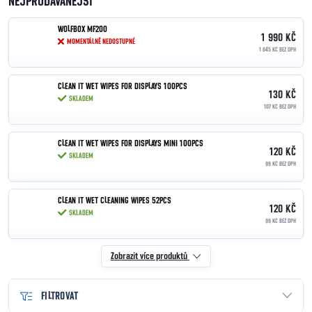
NEJPRODÁVANĚJŠÍ
WOLFBOX MF200
1 990 KČ
MOMENTÁLNĚ NEDOSTUPNÉ
1 645 KČ BEZ DPH
CLEAN IT WET WIPES FOR DISPLAYS 100PCS
130 KČ
SKLADEM
107 KČ BEZ DPH
CLEAN IT WET WIPES FOR DISPLAYS MINI 100PCS
120 KČ
SKLADEM
99 KČ BEZ DPH
CLEAN IT WET CLEANING WIPES 52PCS
120 KČ
SKLADEM
99 KČ BEZ DPH
Zobrazit více produktů
FILTROVAT