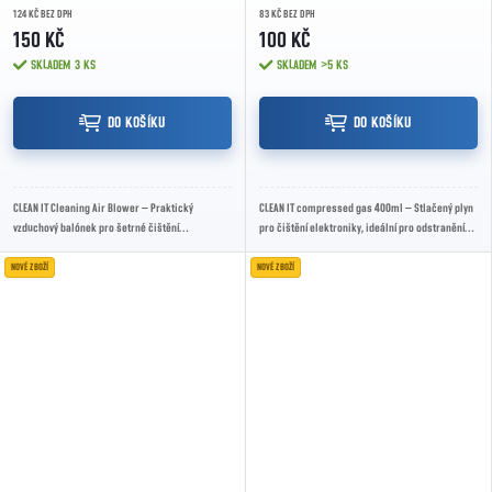
124 KČ BEZ DPH
83 KČ BEZ DPH
150 KČ
100 KČ
SKLADEM
3 KS
SKLADEM
>5 KS
DO KOŠÍKU
DO KOŠÍKU
CLEAN IT Cleaning Air Blower – Praktický
CLEAN IT compressed gas 400ml – Stlačený plyn
vzduchový balónek pro šetrné čištění
pro čištění elektroniky, ideální pro odstranění
elektroniky a optiky bez kontaktu s povrchem.
prachu z těžko přístupných míst.
NOVÉ ZBOŽÍ
NOVÉ ZBOŽÍ