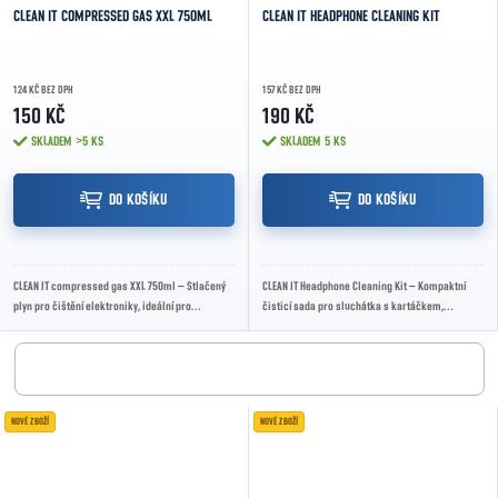
CLEAN IT COMPRESSED GAS XXL 750ML
CLEAN IT HEADPHONE CLEANING KIT
124 KČ BEZ DPH
157 KČ BEZ DPH
150 KČ
190 KČ
SKLADEM
>5 KS
SKLADEM
5 KS
DO KOŠÍKU
DO KOŠÍKU
CLEAN IT compressed gas XXL 750ml – Stlačený
CLEAN IT Headphone Cleaning Kit – Kompaktní
plyn pro čištění elektroniky, ideální pro
čisticí sada pro sluchátka s kartáčkem,
odstranění prachu z těžko přístupných míst.
silikonovým hrotem a houbičkou pro detailní
čištění.
NOVÉ ZBOŽÍ
NOVÉ ZBOŽÍ