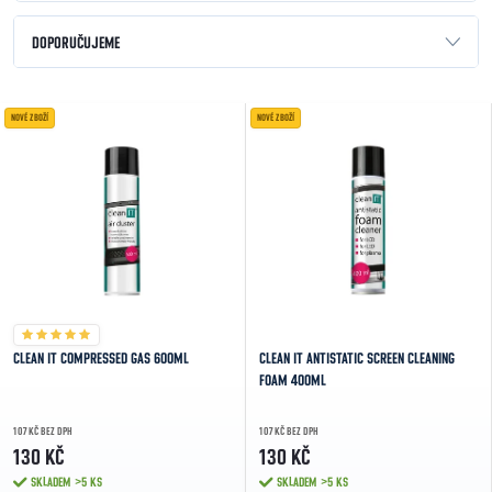
Řazení produktů
DOPORUČUJEME
NEJLEVNĚJŠÍ
Výpis produktů
NOVÉ ZBOŽÍ
NOVÉ ZBOŽÍ
NEJDRAŽŠÍ
NEJPRODÁVANĚJŠÍ
ABECEDNĚ
CLEAN IT COMPRESSED GAS 600ML
CLEAN IT ANTISTATIC SCREEN CLEANING
FOAM 400ML
107 KČ BEZ DPH
107 KČ BEZ DPH
130 KČ
130 KČ
SKLADEM
>5 KS
SKLADEM
>5 KS