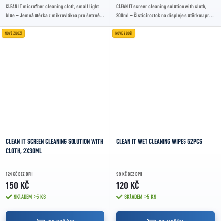
CLEAN IT microfiber cleaning cloth, small light
CLEAN IT screen cleaning solution with cloth,
blue – Jemná utěrka z mikrovlákna pro šetrné
200ml – Čisticí roztok na displeje s utěrkou pro
čištění displejů a skleněných povrchů bez...
šetrné odstranění nečistot bez šmouh.
NOVÉ ZBOŽÍ
NOVÉ ZBOŽÍ
CLEAN IT SCREEN CLEANING SOLUTION WITH
CLEAN IT WET CLEANING WIPES 52PCS
CLOTH, 2X30ML
124 KČ BEZ DPH
99 KČ BEZ DPH
150 KČ
120 KČ
SKLADEM
>5 KS
SKLADEM
>5 KS