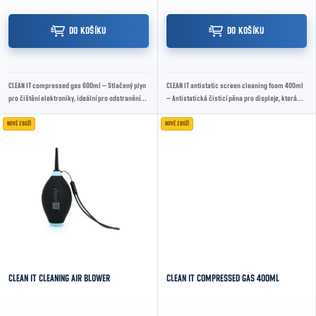
DO KOŠÍKU
DO KOŠÍKU
CLEAN IT compressed gas 600ml – Stlačený plyn
CLEAN IT antistatic screen cleaning foam 400ml
pro čištění elektroniky, ideální pro odstranění
– Antistatická čisticí pěna pro displeje, která
prachu z těžko přístupných míst.
efektivně odstraňuje nečistoty a zabraňuje...
NOVÉ ZBOŽÍ
NOVÉ ZBOŽÍ
CLEAN IT CLEANING AIR BLOWER
CLEAN IT COMPRESSED GAS 400ML