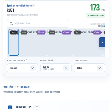
173
Výkon ve vašich hrách
?
RUST
FPS
Zobrazené FPS jsou pouze orientační
Kompetitivní výkon
Výpočet poskytuje
2018
300K
2009
167K
2023
159K
2017
99K
2011
›
KVALITA DETAILŮ
ROZLIŠENÍ
UPSCALING
Full HD
Medium
Native
1920 × 1080
VYLEPŠETE SI SESTAVU
VOLITELNÉ UPGRADY. CENA SE PO VÝBĚRU IHNED PŘEPOČÍTÁ
?
UPGRADE CPU