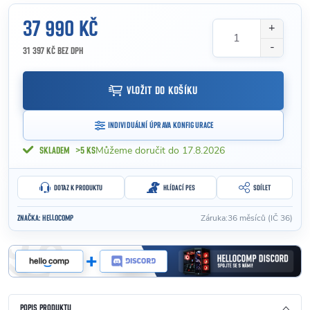
37 990 KČ
31 397 KČ
BEZ DPH
Měrná cena:
VLOŽIT DO KOŠÍKU
INDIVIDUÁLNÍ ÚPRAVA KONFIGURACE
17.8.2026
SKLADEM
>5 KS
DOTAZ K PRODUKTU
HLÍDACÍ PES
SDÍLET
Záruka
:
36 měsíců (IČ 36)
ZNAČKA:
HELLOCOMP
POPIS PRODUKTU