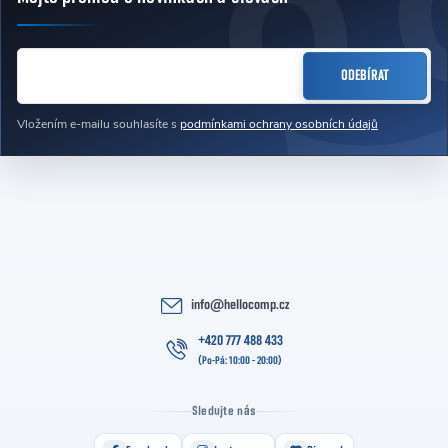
Zápatí
E-MAIL
ODEBÍRAT
Vložením e-mailu souhlasíte s
podmínkami ochrany osobních údajů
info
@
hellocomp.cz
+420 777 488 433
Sledujte nás