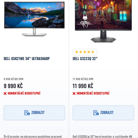
DELL U3421WE 34" ULTRASHARP
DELL G3223Q 32"
9 990 KČ BEZ DPH
11 990 KČ BEZ DPH
9 990 KČ
11 990 KČ
MOMENTÁLNĚ NEDOSTUPNÉ
MOMENTÁLNĚ NEDOSTUPNÉ
ZOBRAZIT
ZOBRAZIT
Širší prostor na obrazovce pozdvihne pracovní
Dell G3223Q je 32" herní monitor s rozlišením 4K