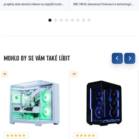
projekty nebo domácí zábavu na nejvyšší možnou
UHD, 144 Hz obnovovací frekvencí a technologií
úroveň. Spolehněte se na ohromující detaily...
AMD FreeSync Premium Pro pro plynulý...
TIP
TIP