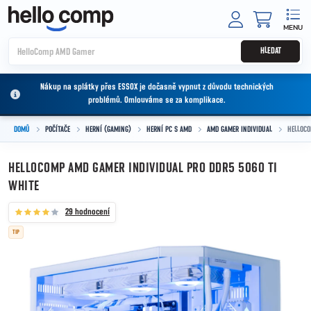
Přejít na obsah
NÁKUPNÍ
HLEDAT
Nákup na splátky přes ESSOX je dočasně vypnut z důvodu technických
problémů. Omlouváme se za komplikace.
DOMŮ
POČÍTAČE
HERNÍ (GAMING)
HERNÍ PC S AMD
AMD GAMER INDIVIDUAL
HELLOCO
HELLOCOMP AMD GAMER INDIVIDUAL PRO DDR5 5060 TI
WHITE
29 hodnocení
TIP