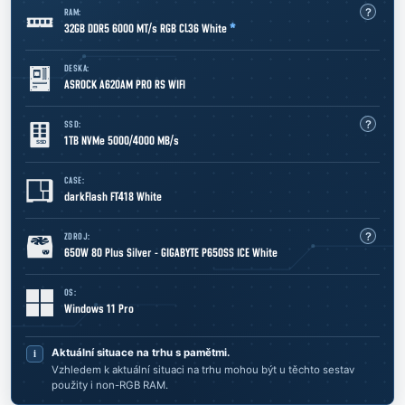
RAM:
32GB DDR5 6000 MT/s RGB CL36 White
*
DESKA:
ASROCK A620AM PRO RS WIFI
SSD:
1TB NVMe 5000/4000 MB/s
CASE:
darkFlash FT418 White
ZDROJ:
650W 80 Plus Silver - GIGABYTE P650SS ICE White
OS:
Windows 11 Pro
Aktuální situace na trhu s pamětmi.
Vzhledem k aktuální situaci na trhu mohou být u těchto sestav
použity i non-RGB RAM.