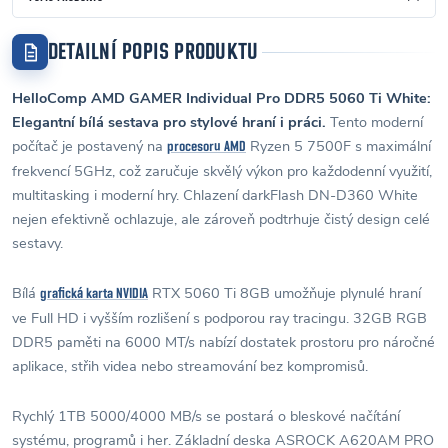
DETAILNÍ POPIS PRODUKTU
HelloComp AMD GAMER Individual Pro DDR5 5060 Ti White:
Elegantní bílá sestava pro stylové hraní i práci.
Tento moderní
počítač je postavený na
Ryzen 5 7500F s maximální
procesoru AMD
frekvencí 5GHz, což zaručuje skvělý výkon pro každodenní využití,
multitasking i moderní hry. Chlazení darkFlash DN-D360 White
nejen efektivně ochlazuje, ale zároveň podtrhuje čistý design celé
sestavy.
Bílá
RTX 5060 Ti 8GB umožňuje plynulé hraní
grafická karta NVIDIA
ve Full HD i vyšším rozlišení s podporou ray tracingu. 32GB RGB
DDR5 paměti na 6000 MT/s nabízí dostatek prostoru pro náročné
aplikace, střih videa nebo streamování bez kompromisů.
Rychlý 1TB 5000/4000 MB/s se postará o bleskové načítání
systému, programů i her. Základní deska ASROCK A620AM PRO