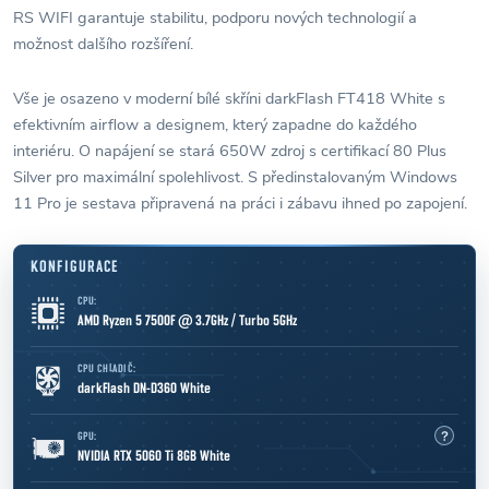
RS WIFI garantuje stabilitu, podporu nových technologií a
možnost dalšího rozšíření.
Vše je osazeno v moderní bílé skříni darkFlash FT418 White s
efektivním airflow a designem, který zapadne do každého
interiéru. O napájení se stará 650W zdroj s certifikací 80 Plus
Silver pro maximální spolehlivost. S předinstalovaným Windows
11 Pro je sestava připravená na práci i zábavu ihned po zapojení.
KONFIGURACE
CPU:
AMD Ryzen
5 7500F @ 3.7GHz / Turbo 5GHz
CPU CHLADIČ:
darkFlash DN-D360 White
GPU:
NVIDIA RTX 5060 Ti 8GB White