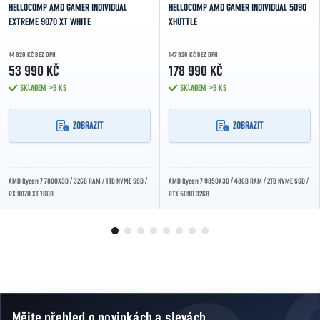
HELLOCOMP AMD GAMER INDIVIDUAL
HELLOCOMP AMD GAMER INDIVIDUAL 5090
EXTREME 9070 XT WHITE
XHUTTLE
44 620 KČ BEZ DPH
147 926 KČ BEZ DPH
53 990 KČ
178 990 KČ
SKLADEM
>5 KS
SKLADEM
>5 KS
ZOBRAZIT
ZOBRAZIT
AMD Ryzen 7 7800X3D / 32GB RAM / 1TB NVME SSD /
AMD Ryzen 7 9850X3D / 48GB RAM / 2TB NVME SSD /
RX 9070 XT 16GB
RTX 5090 32GB
Mějte přehled o novinkách
a slevách