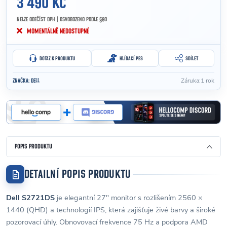
3 490 KČ
NELZE ODEČÍST DPH | OSVOBOZENO PODLE §90
Měrná cena:
MOMENTÁLNĚ NEDOSTUPNÉ
DOTAZ K PRODUKTU
HLÍDACÍ PES
SDÍLET
Záruka
:
1 rok
ZNAČKA:
DELL
POPIS PRODUKTU
DETAILNÍ POPIS PRODUKTU
Dell S2721DS
je elegantní 27″ monitor s rozlišením 2560 ×
1440 (QHD) a technologií IPS, která zajišťuje živé barvy a široké
pozorovací úhly. Obnovovací frekvence 75 Hz a podpora AMD