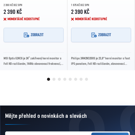
2 390 KČ BEZ DPH
1 975 KČ BEZ DPH
2 390 KČ
2 390 KČ
MOMENTÁLNĚ NEDOSTUPNÉ
MOMENTÁLNĚ NEDOSTUPNÉ
ZOBRAZIT
ZOBRAZIT
MSI Optix G24C6 je 24” zakřivený herní monitor s
Philips 24M2N3200S je 23,8" herní monitor s Fast
Full HD rozlišením, 144Hz obnovovací frekvencí,
IPS panelem, Full HD rozlišením, obnovovací
1ms odezvou a technologií AMD FreeSync,...
frekvencí 180 Hz a odezvou 0,5 ms. Díky...
Mějte přehled o novinkách
a slevách
Zápatí
E-MAIL