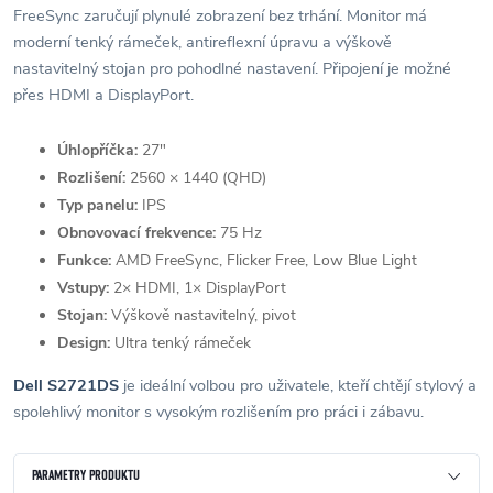
FreeSync zaručují plynulé zobrazení bez trhání. Monitor má
moderní tenký rámeček, antireflexní úpravu a výškově
nastavitelný stojan pro pohodlné nastavení. Připojení je možné
přes HDMI a DisplayPort.
Úhlopříčka:
27″
Rozlišení:
2560 × 1440 (QHD)
Typ panelu:
IPS
Obnovovací frekvence:
75 Hz
Funkce:
AMD FreeSync, Flicker Free, Low Blue Light
Vstupy:
2× HDMI, 1× DisplayPort
Stojan:
Výškově nastavitelný, pivot
Design:
Ultra tenký rámeček
Dell S2721DS
je ideální volbou pro uživatele, kteří chtějí stylový a
spolehlivý monitor s vysokým rozlišením pro práci i zábavu.
PARAMETRY PRODUKTU