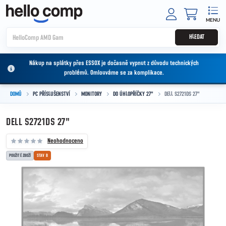
Přejít na obsah
NÁKUPNÍ
HLEDAT
Nákup na splátky přes ESSOX je dočasně vypnut z důvodu technických
problémů. Omlouváme se za komplikace.
DOMŮ
PC PŘÍSLUŠENSTVÍ
MONITORY
DO ÚHLOPŘÍČKY 27"
DELL S2721DS 27"
DELL S2721DS 27"
Neohodnoceno
POUŽITÉ ZBOŽÍ
STAV B