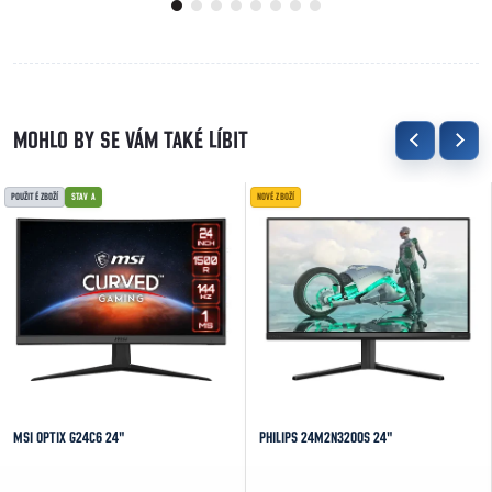
POUŽITÉ ZBOŽÍ
STAV A
NOVÉ ZBOŽÍ
MSI OPTIX G24C6 24"
PHILIPS 24M2N3200S 24"