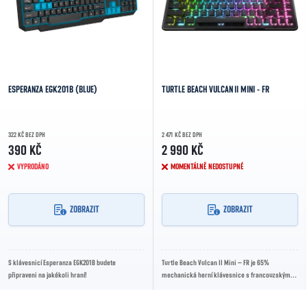
ESPERANZA EGK201B (BLUE)
TURTLE BEACH VULCAN II MINI - FR
322 KČ BEZ DPH
2 471 KČ BEZ DPH
390 KČ
2 990 KČ
VYPRODÁNO
MOMENTÁLNĚ NEDOSTUPNÉ
ZOBRAZIT
ZOBRAZIT
S klávesnicí Esperanza EGK201B budete
Turtle Beach Vulcan II Mini – FR je 65%
připraveni na jakékoli hraní!
mechanická herní klávesnice s francouzským
AZERTY rozložením a lineárními spínači TITAN II
Red....