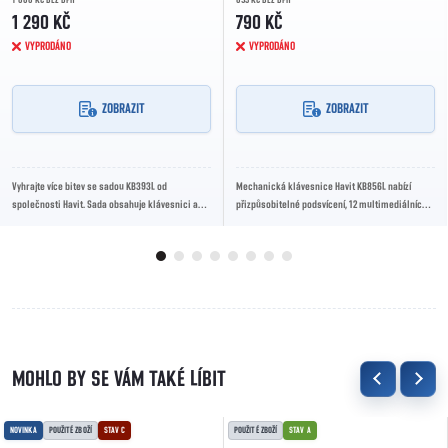
1 290 KČ
790 KČ
VYPRODÁNO
VYPRODÁNO
ZOBRAZIT
ZOBRAZIT
Vyhrajte více bitev se sadou KB393L od
Mechanická klávesnice Havit KB856L nabízí
společnosti Havit. Sada obsahuje klávesnici a
přizpůsobitelné podsvícení, 12 multimediálních
myš, které poskytují bezkonkurenční pohodlí.
kláves, které vám poskytnou ještě větší kontrolu.
NOVINKA
POUŽITÉ ZBOŽÍ
STAV C
POUŽITÉ ZBOŽÍ
STAV A