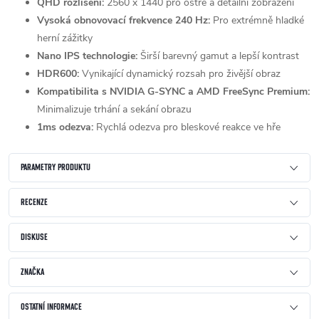
QHD rozlišení:
2560 x 1440 pro ostré a detailní zobrazení
Vysoká obnovovací frekvence 240 Hz:
Pro extrémně hladké
herní zážitky
Nano IPS technologie:
Širší barevný gamut a lepší kontrast
HDR600:
Vynikající dynamický rozsah pro živější obraz
Kompatibilita s NVIDIA G-SYNC a AMD FreeSync Premium:
Minimalizuje trhání a sekání obrazu
1ms odezva:
Rychlá odezva pro bleskové reakce ve hře
PARAMETRY PRODUKTU
RECENZE
DISKUSE
ZNAČKA
OSTATNÍ INFORMACE