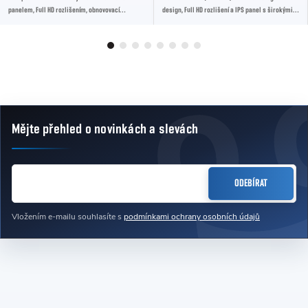
panelem, Full HD rozlišením, obnovovací
design, Full HD rozlišení a IPS panel s širokými
frekvencí 144Hz a odezvou až 0.5ms Smart MBR....
pozorovacími úhly pro věrné barvy a ostrý...
Mějte přehled o novinkách
a slevách
Zápatí
E-MAIL
ODEBÍRAT
Vložením e-mailu souhlasíte s
podmínkami ochrany osobních údajů