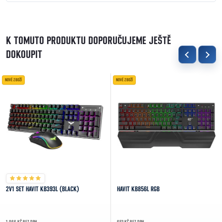
K TOMUTO PRODUKTU DOPORUČUJEME JEŠTĚ
DOKOUPIT
NOVÉ ZBOŽÍ
NOVÉ ZBOŽÍ
2V1 SET HAVIT KB393L (BLACK)
HAVIT KB856L RGB
1 066 KČ BEZ DPH
653 KČ BEZ DPH