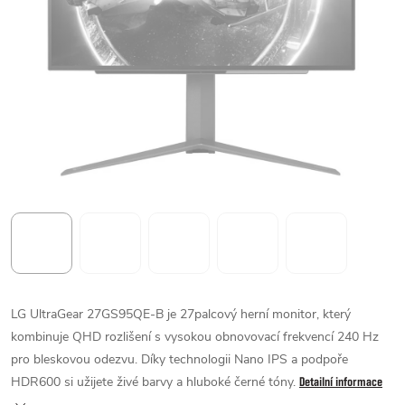
LG UltraGear 27GS95QE-B je 27palcový herní monitor, který
kombinuje QHD rozlišení s vysokou obnovovací frekvencí 240 Hz
pro bleskovou odezvu. Díky technologii Nano IPS a podpoře
HDR600 si užijete živé barvy a hluboké černé tóny.
Detailní informace