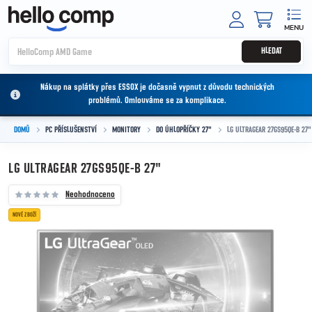
Přejít na obsah
NÁKUPNÍ
HLEDAT
Nákup na splátky přes ESSOX je dočasně vypnut z důvodu technických
problémů. Omlouváme se za komplikace.
DOMŮ
PC PŘÍSLUŠENSTVÍ
MONITORY
DO ÚHLOPŘÍČKY 27"
LG ULTRAGEAR 27GS95QE-B 27"
LG ULTRAGEAR 27GS95QE-B 27"
Neohodnoceno
NOVÉ ZBOŽÍ