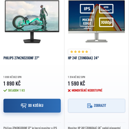
PHILIPS 27M2N3200NF 27"
HP 24F (2XN60AA) 24"
1 890 KČ BEZ DPH
1 314 KČ BEZ DPH
1 890 KČ
1 590 KČ
SKLADEM
1 KS
MOMENTÁLNĚ NEDOSTUPNÉ
DO KOŠÍKU
ZOBRAZIT
Philips 27M2N3200NF 27" je herní monitor s IPS
Monitor HP 24f (2XN60AA) 24” nabízí elegantní