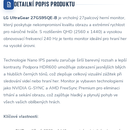
DETAILNÍ POPIS PRODUKTU
LG UltraGear 27GS95QE-B
je vrcholný 27palcový herní monitor,
který poskytuje nekompromisní kvalitu obrazu a extrémní rychlost
pro náročné hráče. S rozlišením QHD (2560 x 1440) a vysokou
obnovovací frekvencí 240 Hz je tento monitor ideální pro hraní her
na vysoké úrovni.
Technologie Nano IPS panelu zaručuje širší barevný rozsah a lepší
kontrasty. Podpora HDR600 umožňuje zobrazení jasnějších bílých
a hlubších černých tónů, což zlepšuje celkový vizuální zážitek při
sledování videí nebo hraní her. Monitor je vybaven technologiemi
jako NVIDIA G-SYNC a AMD FreeSync Premium pro eliminaci
trhání a sekání obrazu, což zajišťuje hladký a plynulý pohyb ve
všech vašich oblíbených hrách.
Klíčové vlastnosti: