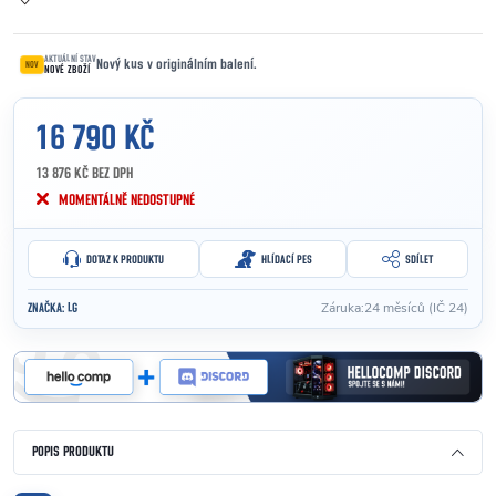
AKTUÁLNÍ STAV
Nový kus v originálním balení.
NOV
NOVÉ ZBOŽÍ
16 790 KČ
13 876 KČ BEZ DPH
Měrná cena:
MOMENTÁLNĚ NEDOSTUPNÉ
DOTAZ K PRODUKTU
HLÍDACÍ PES
SDÍLET
Záruka
:
24 měsíců (IČ 24)
ZNAČKA:
LG
POPIS PRODUKTU