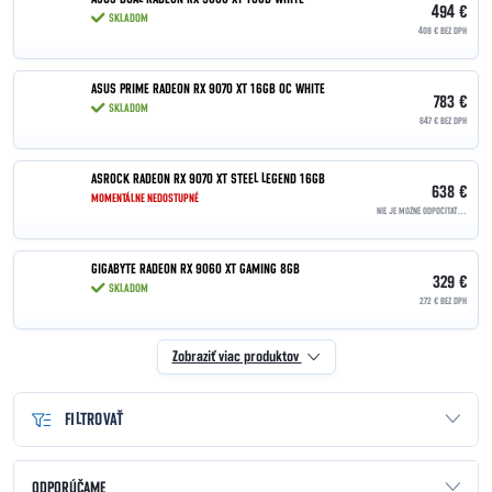
494 €
SKLADOM
408 € BEZ DPH
ASUS PRIME RADEON RX 9070 XT 16GB OC WHITE
783 €
SKLADOM
647 € BEZ DPH
ASROCK RADEON RX 9070 XT STEEL LEGEND 16GB
638 €
MOMENTÁLNE NEDOSTUPNÉ
NIE JE MOŽNÉ ODPOČÍTAŤ DPH | OSLOBODENÉ PODĽA §90
GIGABYTE RADEON RX 9060 XT GAMING 8GB
329 €
SKLADOM
272 € BEZ DPH
Zobraziť viac produktov
FILTROVAŤ
Radenie produktov
ODPORÚČAME