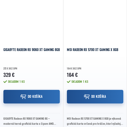
GIGABYTE RADEON RX 9060 XT GAMING 8GB
MSI RADEON RX 5700 XT GAMING X 8GB
272 € BEZ DPH
164 € BEZ DPH
329 €
164 €
SKLADOM
1 KS
SKLADOM
1 KS
DO KOŠÍKA
DO KOŠÍKA
GIGABYTE Radeon RX 9060 XT GAMING 8G –
MSI Radeon RX 5700 XT GAMING X 8GB je výkonná
moderná herná grafická karta s čipom AMD
grafická karta určená pre hráčov, ktorí vyžadujú