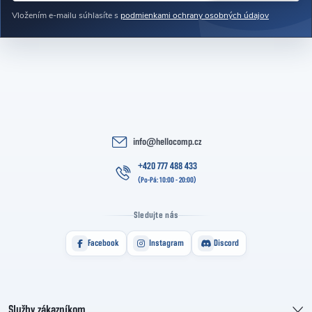
Vložením e-mailu súhlasíte s
podmienkami ochrany osobných údajov
info
@
hellocomp.cz
+420 777 488 433
Sledujte nás
Facebook
Instagram
Discord
Služby zákazníkom