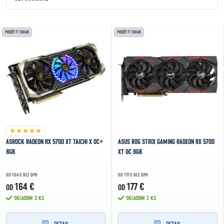
NAJLACNEJŠIE
Výpis produktov
POUŽITÝ TOVAR
POUŽITÝ TOVAR
NAJDRAHŠIE
NAJPREDÁVANEJŠIE
ABECEDNE
ASROCK RADEON RX 5700 XT TAICHI X OC+
ASUS ROG STRIX GAMING RADEON RX 5700
8GB
XT OC 8GB
OD 164 € BEZ DPH
OD 177 € BEZ DPH
164 €
177 €
OD
OD
SKLADOM
3 KS
SKLADOM
2 KS