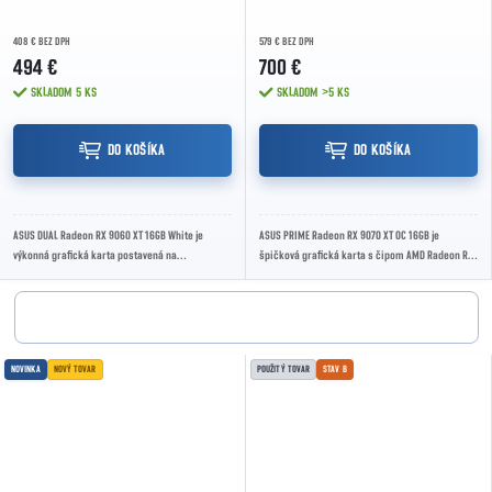
408 € BEZ DPH
579 € BEZ DPH
494 €
700 €
SKLADOM
5 KS
SKLADOM
>5 KS
DO KOŠÍKA
DO KOŠÍKA
ASUS DUAL Radeon RX 9060 XT 16GB White je
ASUS PRIME Radeon RX 9070 XT OC 16GB je
výkonná grafická karta postavená na
špičková grafická karta s čipom AMD Radeon RX
architektúre AMD RDNA 4. Ponúka 16GB GDDR6
9070 XT, 16 GB GDDR6, PCIe 5.0 a účinným...
pamäte, účinné...
NOVINKA
NOVÝ TOVAR
POUŽITÝ TOVAR
STAV B