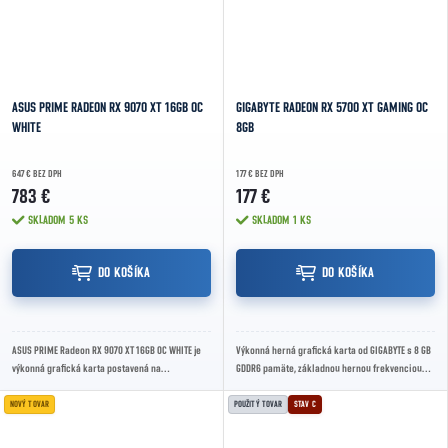
ASUS PRIME RADEON RX 9070 XT 16GB OC
GIGABYTE RADEON RX 5700 XT GAMING OC
WHITE
8GB
647 € BEZ DPH
177 € BEZ DPH
783 €
177 €
SKLADOM
5 KS
SKLADOM
1 KS
DO KOŠÍKA
DO KOŠÍKA
ASUS PRIME Radeon RX 9070 XT 16GB OC WHITE je
Výkonná herná grafická karta od GIGABYTE s 8 GB
výkonná grafická karta postavená na
GDDR6 pamäte, základnou hernou frekvenciou
architektúre AMD RDNA 4. Ponúka 16GB GDDR6
1650 MHz a boost frekvenciou až 1905 MHz....
pamäte,...
NOVÝ TOVAR
POUŽITÝ TOVAR
STAV C