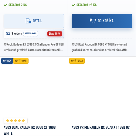
SKLADOM
2 KS
SKLADOM
>5 KS
DETAIL
DO KOŠÍKA

S kódom
Zľava 10 %
HELLODNY10
ASRock Radeon RX 5700 XT Challenger Pro OC 8GB
ASUS DUAL Radeon RX 9060 XT 16GB je výkonná
je výkonná grafická karta s architektúrou AMD
grafická karta založená na architektúre AMD
RDNA, 8GB GDDR6 pamäťou a trojventilátorovým...
RDNA 4. Ponúka 16 GB GDDR6 pamäte, vysoký
herný...
NOVINKA
NOVÝ TOVAR
NOVÝ TOVAR
ASUS DUAL RADEON RX 9060 XT 16GB
ASUS PRIME RADEON RX 9070 XT 16GB OC
WHITE