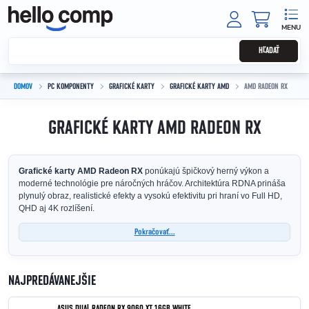
Prejsť na obsah
NÁKUPNÝ
HĽADAŤ
DOMOV
PC KOMPONENTY
GRAFICKÉ KARTY
GRAFICKÉ KARTY AMD
AMD RADEON RX
GRAFICKÉ KARTY AMD RADEON RX
Grafické karty AMD Radeon RX
ponúkajú špičkový herný výkon a
moderné technológie pre náročných hráčov. Architektúra RDNA prináša
plynulý obraz, realistické efekty a vysokú efektivitu pri hraní vo Full HD,
QHD aj 4K rozlíšení.
Pokračovať...
NAJPREDÁVANEJŠIE
ASUS DUAL RADEON RX 9060 XT 16GB WHITE