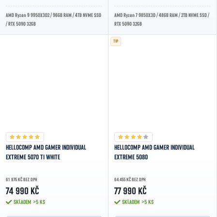
AMD Ryzen 9 9950X3D2 / 96GB RAM / 4TB NVME SSD
AMD Ryzen 7 9850X3D / 48GB RAM / 2TB NVME SSD /
/ RTX 5090 32GB
RTX 5090 32GB
TIP
HELLOCOMP AMD GAMER INDIVIDUAL
HELLOCOMP AMD GAMER INDIVIDUAL
EXTREME 5070 TI WHITE
EXTREME 5080
61 975 KČ BEZ DPH
64 455 KČ BEZ DPH
74 990 KČ
77 990 KČ
SKLADEM
>5 KS
SKLADEM
>5 KS