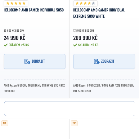
HELLOCOMP AMD GAMER INDIVIDUAL 5050
HELLOCOMP AMD GAMER INDIVIDUAL
EXTREME 5090 WHITE
20 653 KČ BEZ DPH
173 545 KČ BEZ DPH
24 990 KČ
209 990 KČ
SKLADEM
>5 KS
SKLADEM
>5 KS
ZOBRAZIT
ZOBRAZIT
AMD Ryzen 5 5500 / 16GB RAM / 1TB NVME SSD / RTX
AMD Ryzen 9 9950X3D / 64GB RAM / 2TB NVME SSD /
5050 8GB
RTX 5090 32GB
TIP
TIP