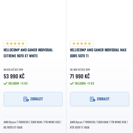
HELLOCOMP AMD GAMER INDIVIDUAL
HELLOCOMP AMD GAMER INDIVIDUAL MAX
EXTREME 9070 XT WHITE
DDR5 5070 TI
44 620 KČ BEZ DPH
59 496 KČ BEZ DPH
53 990 KČ
71 990 KČ
SKLADEM
>5 KS
SKLADEM
>5 KS
ZOBRAZIT
ZOBRAZIT
AMD Ryzen 7 7800X3D / 32GB RAM / 1TB NVME SSD /
AMD Ryzen 7 7800X3D / 32GB RAM / 1TB NVME SSD /
RX 9070 XT 16GB
RTX 5070 Ti 16GB