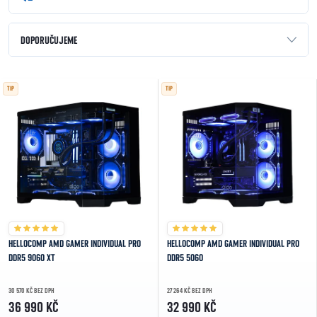
Řazení produktů
DOPORUČUJEME
NEJLEVNĚJŠÍ
Výpis produktů
TIP
TIP
NEJDRAŽŠÍ
NEJPRODÁVANĚJŠÍ
ABECEDNĚ
HELLOCOMP AMD GAMER INDIVIDUAL PRO
HELLOCOMP AMD GAMER INDIVIDUAL PRO
DDR5 9060 XT
DDR5 5060
30 570 KČ BEZ DPH
27 264 KČ BEZ DPH
36 990 KČ
32 990 KČ