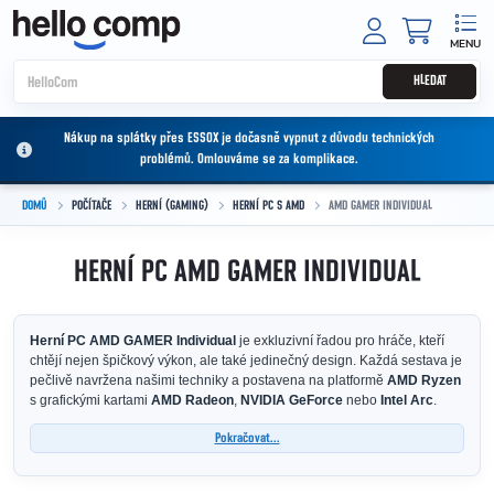
Přejít na obsah
NÁKUPNÍ
HLEDAT
Nákup na splátky přes ESSOX je dočasně vypnut z důvodu technických
problémů. Omlouváme se za komplikace.
DOMŮ
POČÍTAČE
HERNÍ (GAMING)
HERNÍ PC S AMD
AMD GAMER INDIVIDUAL
HERNÍ PC AMD GAMER INDIVIDUAL
Herní PC AMD GAMER Individual
je exkluzivní řadou pro hráče, kteří
chtějí nejen špičkový výkon, ale také jedinečný design. Každá sestava je
pečlivě navržena našimi techniky a postavena na platformě
AMD Ryzen
s grafickými kartami
AMD Radeon
,
NVIDIA GeForce
nebo
Intel Arc
.
Pokračovat...