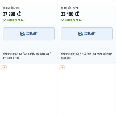
31 397 KČ BEZ DPH
19 413 KČ BEZ DPH
37 990 KČ
23 490 KČ
SKLADEM
>5 KS
SKLADEM
>5 KS
ZOBRAZIT
ZOBRAZIT
AMD Ryzen 5 7500F / 32GB RAM / 1TB NVME SSD /
AMD Ryzen 5 5500 / 16GB RAM / 1TB NVME SSD / RTX
RTX 5060 Ti 8GB
5050 8GB
TIP
TIP