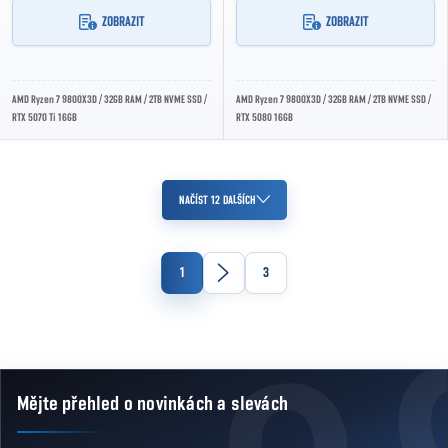
ZOBRAZIT
ZOBRAZIT
AMD Ryzen 7 9800X3D / 32GB RAM / 2TB NVME SSD /
AMD Ryzen 7 9800X3D / 32GB RAM / 2TB NVME SSD /
RTX 5070 Ti 16GB
RTX 5080 16GB
Ovládací prvky výpisu
NAČÍST 12 DALŠÍCH
Stránkování
1
3
Mějte přehled o novinkách
a slevách
Zápatí