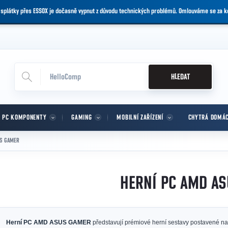
 splátky přes ESSOX je dočasně vypnut z důvodu technických problémů. Omlouváme se za 
HLEDAT
PC KOMPONENTY
GAMING
MOBILNÍ ZAŘÍZENÍ
CHYTRÁ DOMÁ
S GAMER
HERNÍ PC AMD A
Herní PC AMD ASUS GAMER
představují prémiové herní sestavy postavené 