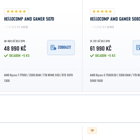
HELLOCOMP AMD GAMER 5070
HELLOCOMP AMD GAMER 5080
(POWERED BY ASUS)
(POWERED BY ASUS)
40 488 KČ BEZ DPH
51 231 KČ BEZ DPH
ZOBRAZIT
48 990 KČ
61 990 KČ
SKLADEM
>5 KS
SKLADEM
>5 KS
AMD Ryzen 7 7700X / 32GB RAM / 1TB NVME SSD / RTX 5070
AMD Ryzen 5 7500X3D / 32GB RAM / 1TB N
12GB
5080 16GB
TIP