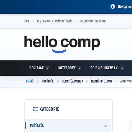
Přejít na obsah
Nákup na
FAQ
REKLAMACE A VRÁCENÍ ZBOŽÍ
HODNOCENÍ OBCHODU
POČÍTAČE
NOTEBOOKY
PC PŘÍSLUŠENSTVÍ
DOMŮ
POČÍTAČE
HERNÍ (GAMING)
HERNÍ PC S AMD
AMD ASU
Postranní panel
Přeskočit kategorie
KATEGORIE
POČÍTAČE