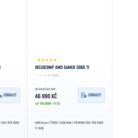
0
HELLOCOMP AMD GAMER 5060 TI
(POWERED BY ASUS)
38 835 KČ BEZ DPH
ZOBRAZIT
ZOBRAZIT
46 990 KČ
SKLADEM
>5 KS
 SSD / RTX 5060
AMD Ryzen 7 7700X / 32GB RAM / 1TB NVME SSD / RTX 5060
Ti 16GB