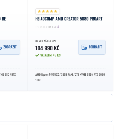
 BE
HELLOCOMP AMD CREATOR 5080 PROART
(POWERED BY ASUS)
86 769 KČ BEZ DPH
ZOBRAZIT
ZOBRAZIT
104 990 KČ
SKLADEM
>5 KS
VME SSD / RTX
AMD Ryzen 9 9950X / 32GB RAM / 2TB NVME SSD / RTX 5080
16GB