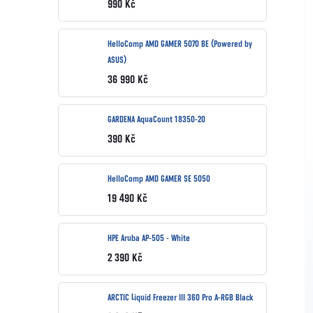
990 Kč
HelloComp AMD GAMER 5070 BE (Powered by
ASUS)
36 990 Kč
GARDENA AquaCount 18350-20
390 Kč
HelloComp AMD GAMER SE 5050
19 490 Kč
HPE Aruba AP-505 - White
2 390 Kč
ARCTIC Liquid Freezer III 360 Pro A-RGB Black