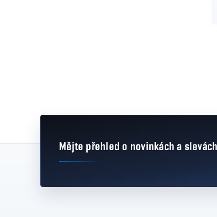
Mějte přehled o novinkách
a slevác
Zápatí