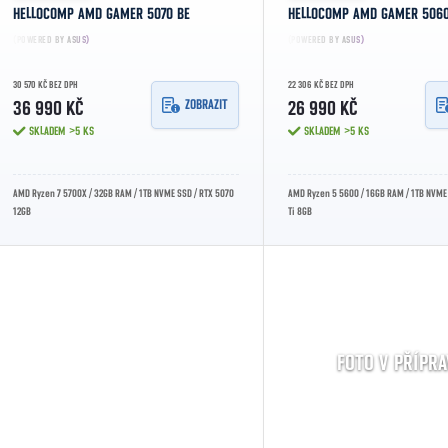
HELLOCOMP AMD GAMER 5070 BE
HELLOCOMP AMD GAMER 5060
(POWERED BY ASUS)
(POWERED BY ASUS)
30 570 KČ BEZ DPH
22 306 KČ BEZ DPH
ZOBRAZIT
36 990 KČ
26 990 KČ
SKLADEM
>5 KS
SKLADEM
>5 KS
AMD Ryzen 7 5700X / 32GB RAM / 1TB NVME SSD / RTX 5070
AMD Ryzen 5 5600 / 16GB RAM / 1TB NVME
12GB
Ti 8GB
FOTO V PŘÍPRA