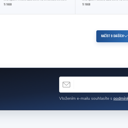
Ti 16GB
Ti 16GB
Ovládací prvky výpisu
NAČÍST 9 DALŠÍCH
E-MAIL
h
Vložením e-mailu souhlasíte s
podmínk