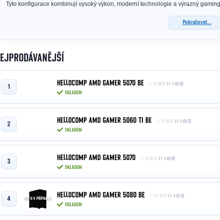
Tyto konfigurace kombinují vysoký výkon, moderní technologie a výrazný gaming
Pokračovat...
EJPRODÁVANĚJŠÍ
HELLOCOMP AMD GAMER 5070 BE
(POWERED BY ASUS)
SKLADEM
HELLOCOMP AMD GAMER 5060 TI BE
(POWERED BY ASUS)
SKLADEM
HELLOCOMP AMD GAMER 5070
(POWERED BY ASUS)
SKLADEM
HELLOCOMP AMD GAMER 5080 BE
(POWERED BY ASUS)
FOTO V PŘÍPRAVĚ
SKLADEM