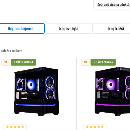
Zobrazit více produkt
Řazení produktů
Doporučujeme
Nejlevnější
Nejdražší
položek celkem
Výpis produktů
+ DÁREK ZDARMA
+ DÁREK ZDARMA
TIP
TIP