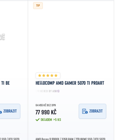
TIP
VĚ
TI BE
HELLOCOMP AMD GAMER 5070 TI PROART
(POWERED BY ASUS)
64 455 KČ BEZ DPH
ZOBRAZIT
ZOBRAZIT
77 990 KČ
SKLADEM
>5 KS
 SSD / RTX 5070
AMD Ryzen 9 9900X / 32GB RAM / 2TB NVME SSD / RTX 5070