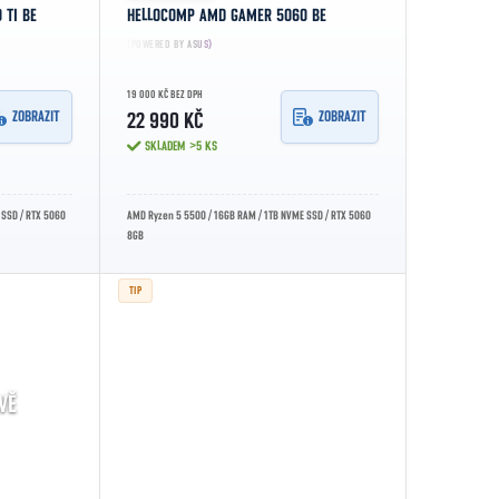
 TI BE
HELLOCOMP AMD GAMER 5060 BE
(POWERED BY ASUS)
19 000 KČ BEZ DPH
ZOBRAZIT
ZOBRAZIT
22 990 KČ
SKLADEM
>5 KS
 SSD / RTX 5060
AMD Ryzen 5 5500 / 16GB RAM / 1TB NVME SSD / RTX 5060
8GB
TIP
VĚ