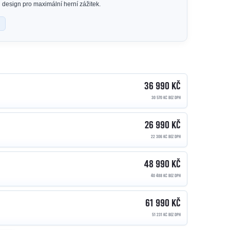
 design pro maximální herní zážitek.
36 990 KČ
30 570 KČ BEZ DPH
26 990 KČ
22 306 KČ BEZ DPH
48 990 KČ
40 488 KČ BEZ DPH
61 990 KČ
51 231 KČ BEZ DPH