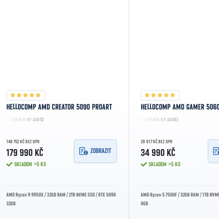
HELLOCOMP AMD CREATOR 5090 PROART
HELLOCOMP AMD GAMER 506
(POWERED BY ASUS)
(POWERED BY ASUS)
148 752 KČ BEZ DPH
28 917 KČ BEZ DPH
ZOBRAZIT
179 990 KČ
34 990 KČ
SKLADEM
>5 KS
SKLADEM
>5 KS
AMD Ryzen 9 9950X / 32GB RAM / 2TB NVME SSD / RTX 5090
AMD Ryzen 5 7500F / 32GB RAM / 1TB NVME
32GB
8GB