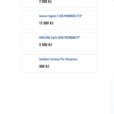
2 090 Kč
Lenovo Legion 5 (82JY00HKCK) 17.3"
13 990 Kč
ASUS ROG Swift OLED PG27AQDM 27"
8 990 Kč
SanDisk Extreme Pro CFexpress
990 Kč