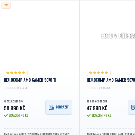
TIP
FOTO V PŘÍPRA
HELLOCOMP AMD GAMER 5070 TI
HELLOCOMP AMD GAMER 5070 
(POWERED BY ASUS)
(POWERED BY ASUS)
48 752 KČ BEZ DPH
39 661 KČ BEZ DPH
ZOBRAZIT
58 990 KČ
47 990 KČ
SKLADEM
>5 KS
SKLADEM
>5 KS
AMD Ryzen 7 7700X / 32GB RAM / 1TB NVME SSD / RTX 5070
AMD Ryzen 7 5800X / 32GB RAM / 1TB NVME