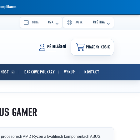
komplikace.
CZK
ČEŠTINA
MĚNA
JAZYK
PŘIHLÁŠENÍ
PRÁZDNÝ KOŠÍK
NÁKUPNÍ KOŠÍK
CNOST
DÁRKOVÉ POUKAZY
VÝKUP
KONTAKT
SUS GAMER
na procesorech AMD Ryzen a kvalitních komponentách ASUS.