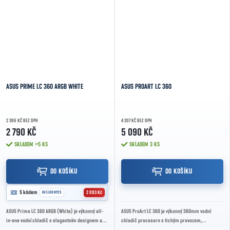
ASUS PRIME LC 360 ARGB WHITE
ASUS PROART LC 360
2 306 KČ BEZ DPH
4 207 KČ BEZ DPH
2 790 KČ
5 090 KČ
SKLADEM
>5 KS
SKLADEM
3 KS
DO KOŠÍKU
DO KOŠÍKU

S kódem
2 093 Kč
HELLODNY25
ASUS Prime LC 360 ARGB (White) je výkonný all-
ASUS ProArt LC 360 je výkonný 360mm vodní
in-one vodní chladič s elegantním designem a
chladič procesoru s tichým provozem,
třemi ARGB ventilátory, navržený pro moderní...
minimalistickým designem a vysokým