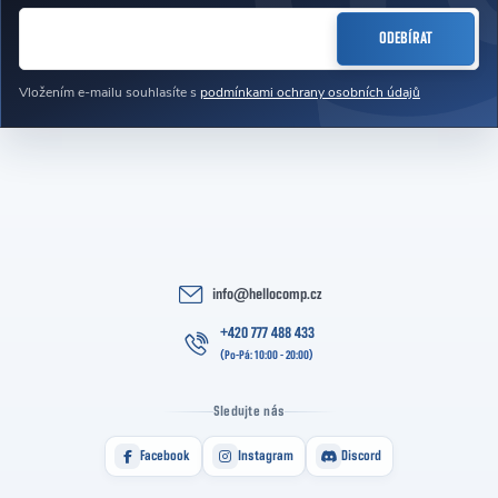
E-MAIL
ODEBÍRAT
Vložením e-mailu souhlasíte s
podmínkami ochrany osobních údajů
info
@
hellocomp.cz
+420 777 488 433
Sledujte nás
Facebook
Instagram
Discord