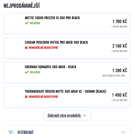
NEJPRODÁVANĚJŠÍ
ARCTIC LIQUID FREEZER III 360 PRO BLACK
1 790 KČ
SKLADEM
1 479 KČ BEZ DPH
COUGAR POSEIDON VISTEK PRO ARGB 360 BLACK
2 190 KČ
MOMENTÁLNĚ NEDOSTUPNÉ
1 810 KČ BEZ DPH
ENERMAX LIQMAXFLO 360 ARGB - BLACK
1 290 KČ
SKLADEM
NELZE ODEČÍST DPH | OSVOBOZENO PODLE §90
THERMALRIGHT FROZEN NOTTE 360 ARGB V2 - 360MM (BLACK)
1 490 KČ
MOMENTÁLNĚ NEDOSTUPNÉ
1 231 KČ BEZ DPH
Zobrazit více produktů
FILTROVAT