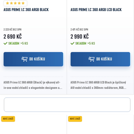
ASUS PRIME LC 360 ARGB BLACK
ASUS PRIME LC 360 ARGB LCD BLACK
2 223 KČ BEZ DPH
2 471 KČ BEZ DPH
2 690 KČ
2 990 KČ
SKLADEM
>5 KS
SKLADEM
>5 KS
DO KOŠÍKU
DO KOŠÍKU
ASUS Prime LC 360 ARGB (Black) je výkonný all-
ASUS Prime LC 360 ARGB LCD Black je špičkový
in-one vodní chladič s elegantním designem a
AIO vodní chladič s 360mm radiátorem, RGB
třemi ARGB ventilátory, navržený pro moderní...
podsvícením a LCD displejem. Vhodný pro
náročné...
NOVÉ ZBOŽÍ
NOVÉ ZBOŽÍ