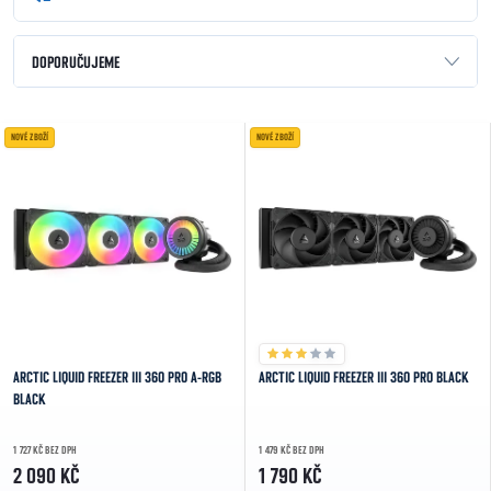
Řazení produktů
DOPORUČUJEME
NEJLEVNĚJŠÍ
Výpis produktů
NOVÉ ZBOŽÍ
NOVÉ ZBOŽÍ
NEJDRAŽŠÍ
NEJPRODÁVANĚJŠÍ
ABECEDNĚ
ARCTIC LIQUID FREEZER III 360 PRO A-RGB
ARCTIC LIQUID FREEZER III 360 PRO BLACK
BLACK
1 727 KČ BEZ DPH
1 479 KČ BEZ DPH
2 090 KČ
1 790 KČ