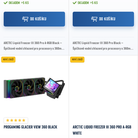
SKLADEM
>5 KS
SKLADEM
>5 KS
DO KOŠÍKU
DO KOŠÍKU
ARCTIC Liquid Freezer III 360 Pro A-RGB Black –
ARCTIC Liquid Freezer III 360 Pro Black –
Špičkové vodní chlazení pro procesory s 360mm
Špičkové vodní chlazení pro procesory s 360mm
radiátorem, A-RGB podsvícením a maximálním...
radiátorem, tichým chodem a maximálním
chladicím...
NOVÉ ZBOŽÍ
NOVÉ ZBOŽÍ
PROGAMING GLACIER VIEW 360 BLACK
ARCTIC LIQUID FREEZER III 360 PRO A-RGB
WHITE