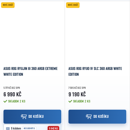
chladicím výkonem pro...
NOVÉ ZBOŽÍ
NOVÉ ZBOŽÍ
ASUS ROG RYUJIN III 360 ARGB EXTREME
ASUS ROG RYUO IV SLC 360 ARGB WHITE
WHITE EDITION
EDITION
5 777 KČ BEZ DPH
7 595 KČ BEZ DPH
6 990 KČ
9 190 KČ
SKLADEM
2 KS
SKLADEM
2 KS
DO KOŠÍKU
DO KOŠÍKU

S kódem
5 942 Kč
HELLODNY15