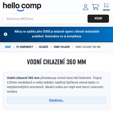
Přejít na obsah
NÁKUPNÍ
HLEDAT
Nákup na splátky přes ESSOX je dočasně vypnut z důvodu technických
problémů. Omlouváme se za komplikace.
DOMŮ
PC KOMPONENTY
CHLADIČE
VODNÍ CHLAZENÍ
VODNÍ CHLAZENÍ 360 MM
VODNÍ CHLAZENÍ 360 MM
Vodní chlazení 360 mm
představuje vrchol mezi AIO řešeními. Trojice
120mm ventilátorů a velký radiátor zajišťují špičkový odvod tepla i u
nejvýkonnějších procesorů. Ideální volba pro high-end herní i pracovní
sestavy.
Pokračovat...