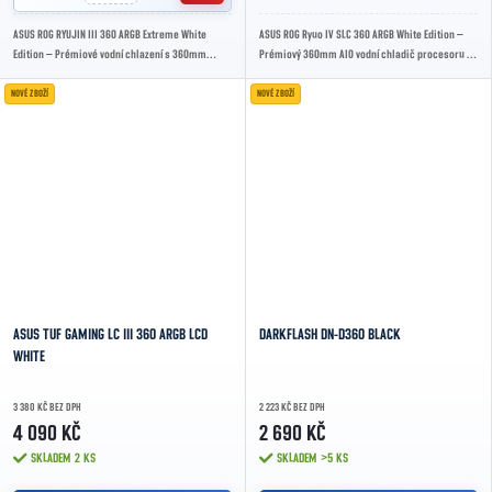
ASUS ROG RYUJIN III 360 ARGB Extreme White
ASUS ROG Ryuo IV SLC 360 ARGB White Edition –
Edition – Prémiové vodní chlazení s 360mm
Prémiový 360mm AIO vodní chladič procesoru v
radiátorem, ARGB ventilátory a 3.5" LCD
bílém provedení s 6,67" zakřiveným AMOLED...
displejem...
NOVÉ ZBOŽÍ
NOVÉ ZBOŽÍ
ASUS TUF GAMING LC III 360 ARGB LCD
DARKFLASH DN-D360 BLACK
WHITE
3 380 KČ BEZ DPH
2 223 KČ BEZ DPH
4 090 KČ
2 690 KČ
SKLADEM
2 KS
SKLADEM
>5 KS