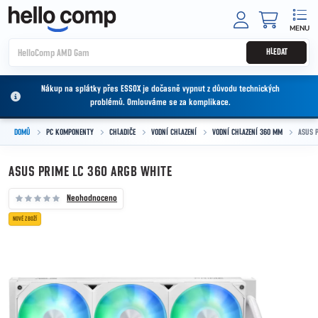
Přejít na obsah
NÁKUPNÍ
HLEDAT
Nákup na splátky přes ESSOX je dočasně vypnut z důvodu technických
problémů. Omlouváme se za komplikace.
DOMŮ
PC KOMPONENTY
CHLADIČE
VODNÍ CHLAZENÍ
VODNÍ CHLAZENÍ 360 MM
ASUS P
ASUS PRIME LC 360 ARGB WHITE
Neohodnoceno
NOVÉ ZBOŽÍ