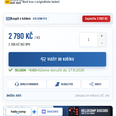
AKTUÁLNÍ STAV
Nový kus v originálním balení.
NOV
NOVÉ ZBOŽÍ

Koupit s kódem
HELLODNY25
Zaplatíte 2 093 Kč
2 790 KČ
/ KS
2 306 KČ BEZ DPH
Měrná cena:
VLOŽIT DO KOŠÍKU
17.8.2026
SKLADEM
>5 KS
DOTAZ K PRODUKTU
HLÍDACÍ PES
SDÍLET
Záruka
:
24 měsíců (IČ 24)
ZNAČKA:
ASUS