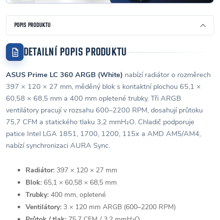
POPIS PRODUKTU
DETAILNÍ POPIS PRODUKTU
ASUS Prime LC 360 ARGB (White)
nabízí radiátor o rozměrech
397 × 120 × 27 mm, měděný blok s kontaktní plochou 65,1 ×
60,58 × 68,5 mm a 400 mm opletené trubky. Tři ARGB
ventilátory pracují v rozsahu 600–2200 RPM, dosahují průtoku
75,7 CFM a statického tlaku 3,2 mmH₂O. Chladič podporuje
patice Intel LGA 1851, 1700, 1200, 115x a AMD AM5/AM4,
nabízí synchronizaci AURA Sync.
Radiátor:
397 × 120 × 27 mm
Blok:
65,1 × 60,58 × 68,5 mm
Trubky:
400 mm, opletené
Ventilátory:
3 × 120 mm ARGB (600–2200 RPM)
Průtok / tlak:
75,7 CFM / 3,2 mmH₂O