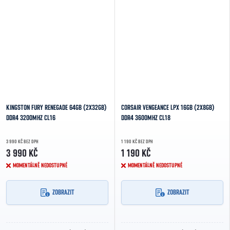
KINGSTON FURY RENEGADE 64GB (2X32GB)
CORSAIR VENGEANCE LPX 16GB (2X8GB)
DDR4 3200MHZ CL16
DDR4 3600MHZ CL18
3 990 KČ BEZ DPH
1 190 KČ BEZ DPH
3 990 KČ
1 190 KČ
MOMENTÁLNĚ NEDOSTUPNÉ
MOMENTÁLNĚ NEDOSTUPNÉ
ZOBRAZIT
ZOBRAZIT