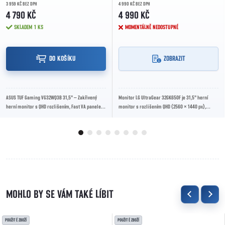
3 959 KČ BEZ DPH
4 990 KČ BEZ DPH
4 790 KČ
4 990 KČ
SKLADEM
1 KS
MOMENTÁLNĚ NEDOSTUPNÉ
DO KOŠÍKU
ZOBRAZIT
ASUS TUF Gaming VG32WQ3B 31,5" – Zakřivený
Monitor LG UltraGear 32GK650F je 31,5" herní
herní monitor s QHD rozlišením, Fast VA panelem,
monitor s rozlišením QHD (2560 × 1440 px),
180Hz obnovovací frekvencí, odezvou 1 ms GTG...
obnovovací frekvencí až 144 Hz a technologií...
POUŽITÉ ZBOŽÍ
POUŽITÉ ZBOŽÍ