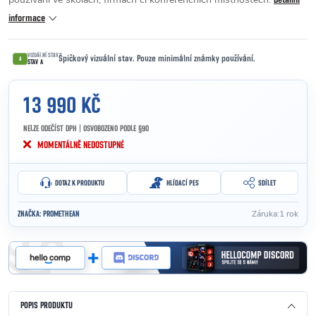
Detailní
informace
VIZUÁLNÍ STAV
Špičkový vizuální stav. Pouze minimální známky používání.
A
STAV A
13 990 KČ
NELZE ODEČÍST DPH | OSVOBOZENO PODLE §90
Měrná cena:
MOMENTÁLNĚ NEDOSTUPNÉ
DOTAZ K PRODUKTU
HLÍDACÍ PES
SDÍLET
Záruka
:
1 rok
ZNAČKA:
PROMETHEAN
POPIS PRODUKTU