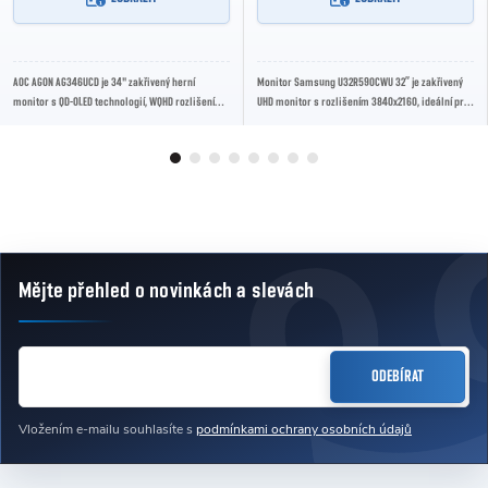
AOC AGON AG346UCD je 34" zakřivený herní
Monitor Samsung U32R590CWU 32” je zakřivený
monitor s QD-OLED technologií, WQHD rozlišením
UHD monitor s rozlišením 3840x2160, ideální pro
(3440 x 1440) a obnovovací frekvencí 175 Hz....
multitasking, práci s grafikou a...
Mějte přehled o novinkách
a slevách
Zápatí
E-MAIL
ODEBÍRAT
Vložením e-mailu souhlasíte s
podmínkami ochrany osobních údajů