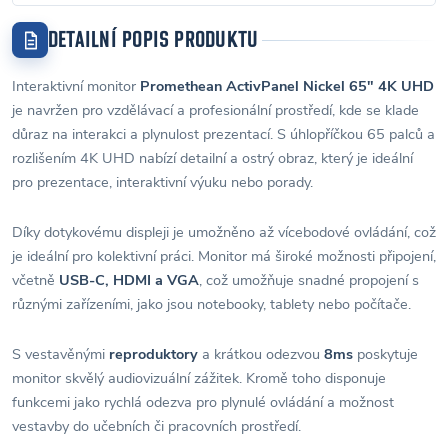
DETAILNÍ POPIS PRODUKTU
Interaktivní monitor
Promethean ActivPanel Nickel 65" 4K UHD
je navržen pro vzdělávací a profesionální prostředí, kde se klade
důraz na interakci a plynulost prezentací. S úhlopříčkou 65 palců a
rozlišením 4K UHD nabízí detailní a ostrý obraz, který je ideální
pro prezentace, interaktivní výuku nebo porady.
Díky dotykovému displeji je umožněno až vícebodové ovládání, což
je ideální pro kolektivní práci. Monitor má široké možnosti připojení,
včetně
USB-C, HDMI a VGA
, což umožňuje snadné propojení s
různými zařízeními, jako jsou notebooky, tablety nebo počítače.
S vestavěnými
reproduktory
a krátkou odezvou
8ms
poskytuje
monitor skvělý audiovizuální zážitek. Kromě toho disponuje
funkcemi jako rychlá odezva pro plynulé ovládání a možnost
vestavby do učebních či pracovních prostředí.