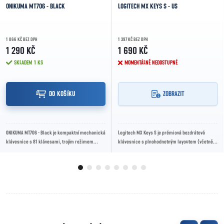
ONIKUMA MT706 - BLACK
LOGITECH MX KEYS S - US
1 066 KČ BEZ DPH
1 397 KČ BEZ DPH
1 290 KČ
1 690 KČ
SKLADEM
1 KS
MOMENTÁLNĚ NEDOSTUPNÉ
DO KOŠÍKU
ZOBRAZIT
ONIKUMA MT706 - Black je kompaktní mechanická
Logitech MX Keys S je prémiová bezdrátová
klávesnice s 81 klávesami, trojím režimem
klávesnice s plnohodnotným layoutem (včetně
připojení, RGB podsvícením a výdrží na baterii...
numerického bloku), nízkým profilem myších
spínačů,...