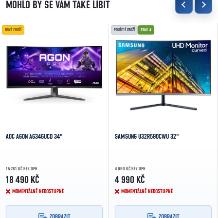
NOVÉ ZBOŽÍ
POUŽITÉ ZBOŽÍ
STAV A
AOC AGON AG346UCD 34"
SAMSUNG U32R590CWU 32"
15 281 KČ BEZ DPH
4 990 KČ BEZ DPH
18 490 KČ
4 990 KČ
MOMENTÁLNĚ NEDOSTUPNÉ
MOMENTÁLNĚ NEDOSTUPNÉ
ZOBRAZIT
ZOBRAZIT