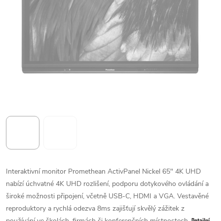
Interaktivní monitor Promethean ActivPanel Nickel 65" 4K UHD
nabízí úchvatné 4K UHD rozlišení, podporu dotykového ovládání a
široké možnosti připojení, včetně USB-C, HDMI a VGA. Vestavěné
reproduktory a rychlá odezva 8ms zajišťují skvělý zážitek z
používání ve školách, firmách či konferenčních místnostech.