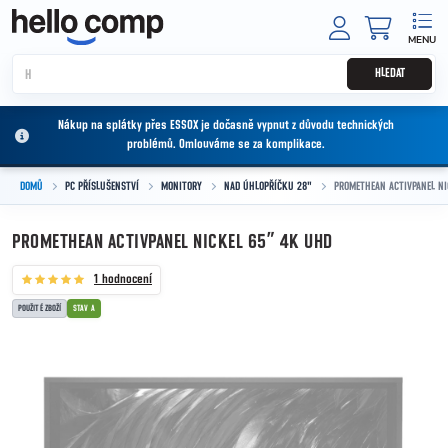
Přejít na obsah
NÁKUPNÍ
HLEDAT
Nákup na splátky přes ESSOX je dočasně vypnut z důvodu technických
problémů. Omlouváme se za komplikace.
DOMŮ
PC PŘÍSLUŠENSTVÍ
MONITORY
NAD ÚHLOPŘÍČKU 28"
PROMETHEAN ACTIVPANEL NI
PROMETHEAN ACTIVPANEL NICKEL 65” 4K UHD
1 hodnocení
POUŽITÉ ZBOŽÍ
STAV A