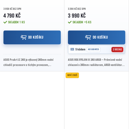
3 959 KČ BEZ DPH
3 298 KČ BEZ DPH
4 790 KČ
3 990 KČ
SKLADEM
1 KS
SKLADEM
>5 KS
DO KOŠÍKU
DO KOŠÍKU

S kódem
2 993 Kč
HELLODNY25
ASUS ProArt LC 240 je výkonný 240mm vodní
ASUS ROG RYUJIN III 240 ARGB – Prémiové vodní
chladič procesoru s tichým provozem,
chlazení s 240mm radiátorem, ARGB ventilátory a
minimalistickým designem a spolehlivým
3.5" LCD displejem pro maximální výkon i styl.
chlazením pro...
NOVÉ ZBOŽÍ