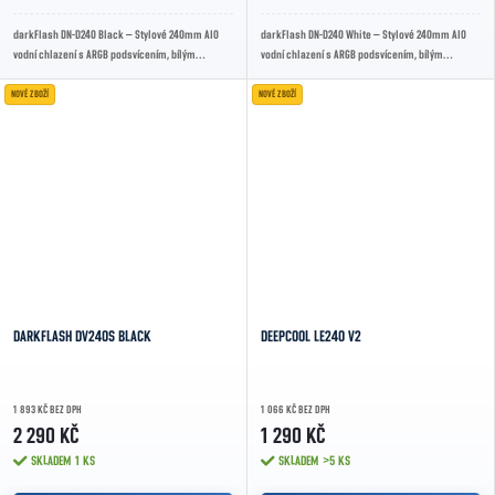
darkFlash DN-D240 Black – Stylové 240mm AIO
darkFlash DN-D240 White – Stylové 240mm AIO
vodní chlazení s ARGB podsvícením, bílým
vodní chlazení s ARGB podsvícením, bílým
designem a tichými ventilátory. Kompatibilní s...
designem a tichými ventilátory. Kompatibilní s...
NOVÉ ZBOŽÍ
NOVÉ ZBOŽÍ
DARKFLASH DV240S BLACK
DEEPCOOL LE240 V2
1 893 KČ BEZ DPH
1 066 KČ BEZ DPH
2 290 KČ
1 290 KČ
SKLADEM
1 KS
SKLADEM
>5 KS