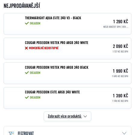
NEJPRODÁVANĚJŠÍ
THERMALRIGHT AQUA ELITE 240 V3 - BLACK
1 290 KČ
SKLADEM
NELZE ODEČÍST DPH | OSVOBOZENO PODLE §90
COUGAR POSEIDON VISTEK PRO ARGB 240 WHITE
2 090 KČ
MOMENTÁLNĚ NEDOSTUPNÉ
1 727 KČ BEZ DPH
COUGAR POSEIDON VISTEK PRO ARGB 240 BLACK
1 990 KČ
SKLADEM
1 645 KČ BEZ DPH
COUGAR POSEIDON ELITE ARGB 240 WHITE
1 390 KČ
SKLADEM
1 149 KČ BEZ DPH
Zobrazit více produktů
FILTROVAT