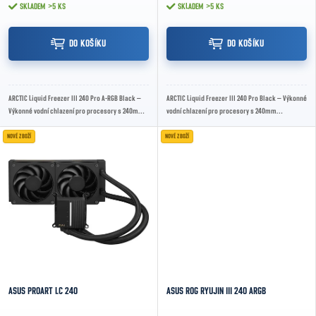
SKLADEM
>5 KS
SKLADEM
>5 KS
DO KOŠÍKU
DO KOŠÍKU
ARCTIC Liquid Freezer III 240 Pro A-RGB Black –
ARCTIC Liquid Freezer III 240 Pro Black – Výkonné
Výkonné vodní chlazení pro procesory s 240mm
vodní chlazení pro procesory s 240mm
radiátorem, A-RGB podsvícením a vysokou...
radiátorem, tichým chodem a vysokou
účinností...
NOVÉ ZBOŽÍ
NOVÉ ZBOŽÍ
ASUS PROART LC 240
ASUS ROG RYUJIN III 240 ARGB