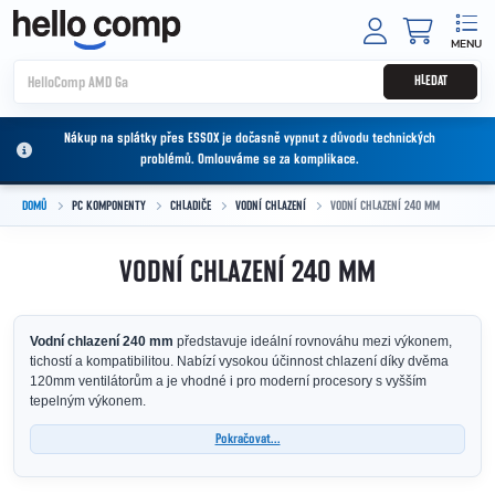
Přejít na obsah
NÁKUPNÍ
HLEDAT
Nákup na splátky přes ESSOX je dočasně vypnut z důvodu technických
problémů. Omlouváme se za komplikace.
DOMŮ
PC KOMPONENTY
CHLADIČE
VODNÍ CHLAZENÍ
VODNÍ CHLAZENÍ 240 MM
VODNÍ CHLAZENÍ 240 MM
Vodní chlazení 240 mm
představuje ideální rovnováhu mezi výkonem,
tichostí a kompatibilitou. Nabízí vysokou účinnost chlazení díky dvěma
120mm ventilátorům a je vhodné i pro moderní procesory s vyšším
tepelným výkonem.
Pokračovat...