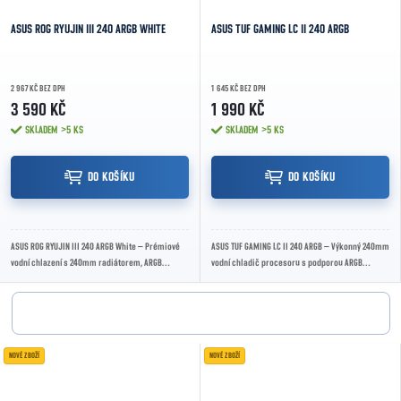
ASUS ROG RYUJIN III 240 ARGB WHITE
ASUS TUF GAMING LC II 240 ARGB
2 967 KČ BEZ DPH
1 645 KČ BEZ DPH
3 590 KČ
1 990 KČ
SKLADEM
>5 KS
SKLADEM
>5 KS
DO KOŠÍKU
DO KOŠÍKU
ASUS ROG RYUJIN III 240 ARGB White – Prémiové
ASUS TUF GAMING LC II 240 ARGB – Výkonný 240mm
vodní chlazení s 240mm radiátorem, ARGB
vodní chladič procesoru s podporou ARGB
ventilátory a 3.5" LCD displejem pro maximální...
podsvícení, tichým provozem a odolným
designem TUF...
NOVÉ ZBOŽÍ
NOVÉ ZBOŽÍ