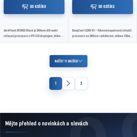
DO KOŠÍKU
DO KOŠÍKU
darkFlash DV240S Black je 240mm AIO vodní
DeepCool LE240 V2 – Výkonný kapalinový chladič
chlazení procesoru s IPS LCD displejem, dvěma
procesoru se 240mm radiátorem, dvěma 120mm
120mm ARGB PWM ventilátory a měděným
PWM ARGB ventilátory, novou generací pumpy,...
blokem....
Ovládací prvky výpisu
NAČÍST 11 DALŠÍCH
Stránkování
1
2
Mějte přehled o novinkách
a slevách
Zápatí