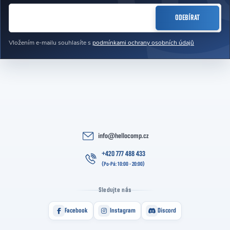
E-MAIL
ODEBÍRAT
Vložením e-mailu souhlasíte s
podmínkami ochrany osobních údajů
info
@
hellocomp.cz
+420 777 488 433
Sledujte nás
Facebook
Instagram
Discord