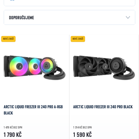
Řazení produktů
DOPORUČUJEME
NEJLEVNĚJŠÍ
Výpis produktů
NOVÉ ZBOŽÍ
NOVÉ ZBOŽÍ
NEJDRAŽŠÍ
NEJPRODÁVANĚJŠÍ
ABECEDNĚ
ARCTIC LIQUID FREEZER III 240 PRO A-RGB
ARCTIC LIQUID FREEZER III 240 PRO BLACK
BLACK
1 479 KČ BEZ DPH
1 314 KČ BEZ DPH
1 790 KČ
1 590 KČ