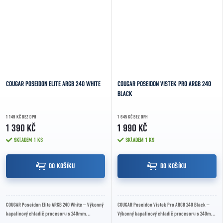
COUGAR POSEIDON ELITE ARGB 240 WHITE
COUGAR POSEIDON VISTEK PRO ARGB 240
BLACK
1 149 KČ BEZ DPH
1 645 KČ BEZ DPH
1 390 KČ
1 990 KČ
SKLADEM
1 KS
SKLADEM
1 KS
DO KOŠÍKU
DO KOŠÍKU
COUGAR Poseidon Elite ARGB 240 White – Výkonný
COUGAR Poseidon Vistek Pro ARGB 240 Black –
kapalinový chladič procesoru s 240mm
Výkonný kapalinový chladič procesoru s 240mm
radiátorem, dvěma 120mm PWM ARGB
radiátorem, 3,95" IPS LCD displejem, dvěma