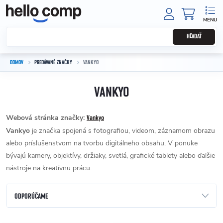
Prejsť na obsah
NÁKUPNÝ
HĽADAŤ
DOMOV
PREDÁVANÉ ZNAČKY
VANKYO
VANKYO
Webová stránka značky:
Vankyo
Vankyo
je značka spojená s fotografiou, videom, záznamom obrazu
alebo príslušenstvom na tvorbu digitálneho obsahu. V ponuke
bývajú kamery, objektívy, držiaky, svetlá, grafické tablety alebo ďalšie
nástroje na kreatívnu prácu.
Radenie produktov
ODPORÚČAME
NAJLACNEJŠIE