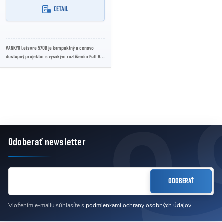
DETAIL
VANKYO Leisure 570B je kompaktný a cenovo
dostupný projektor s vysokým rozlíšením Full HD,
ktorý ponúka kvalitný obrazový zážitok pre...
Ovládacie prvky výpisu
Odoberať newsletter
Zápätie
EMAIL
ODOBERAŤ
Vložením e-mailu súhlasíte s
podmienkami ochrany osobných údajov