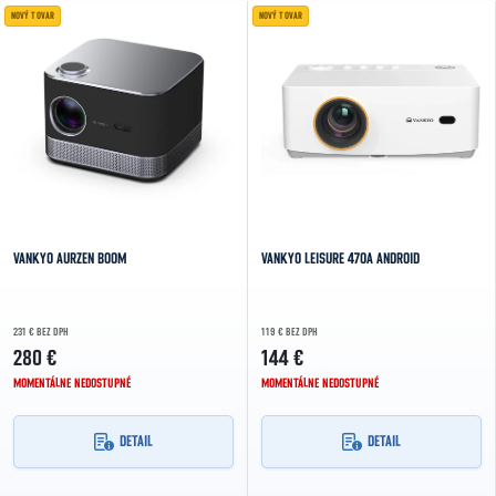
Výpis produktov
NOVÝ TOVAR
NOVÝ TOVAR
NAJDRAHŠIE
NAJPREDÁVANEJŠIE
ABECEDNE
VANKYO AURZEN BOOM
VANKYO LEISURE 470A ANDROID
231 € BEZ DPH
119 € BEZ DPH
280 €
144 €
MOMENTÁLNE NEDOSTUPNÉ
MOMENTÁLNE NEDOSTUPNÉ
DETAIL
DETAIL