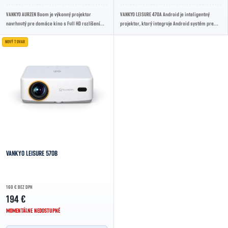
VANKYO AURZEN Boom je výkonný projektor
VANKYO LEISURE 470A Android je inteligentný
navrhnutý pre domáce kino s Full HD rozlíšením a
projektor, ktorý integruje Android systém pre
vysokým jasom 6500 lumenov. Ponúka bohaté...
ľahký prístup k streamovacím službám a...
NOVÝ TOVAR
VANKYO LEISURE 570B
160 € BEZ DPH
194 €
MOMENTÁLNE NEDOSTUPNÉ