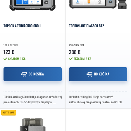
TOPDON ARTIDIAG500 OBD II
TOPDON ARTIDIAG800 BT2
102 € BEZ DPH
238 € BEZ DPH
123 €
288 €
SKLADOM
1 KS
SKLADOM
2 KS
DO KOŠÍKA
DO KOŠÍKA
TOPDON ArtiDiag500 OBD II je diagnostický nástroj
TOPDON ArtiDiag800 BT2 je bezdrôtový
pre automobily s 5" dotykovým displejom,
automobilový diagnostický nástroj so 6" LCD
systémom Android, Wi-Fi aktualizáciami,...
displejom 1400 × 720, systémom Android 10.0,
Bluetooth...
NOVÝ TOVAR