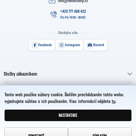
info
@
hellocomp.cz
+420 777 488 433
Sledujte nás
Facebook
Instagram
Discord
Služby zákazníkom
Informácie pre vás
Tento web používa súbory cookie. Ďalším prechádzaním tohto webu
vyjadrujete súhlas s ich používaním. Viac informácií nájdete
tu
.
HelloCZ s.r.o.
NASTAVENIE
Vytvoril Shoptet
Copyright 2026
HelloComp
. Všetky práva vyhradené.