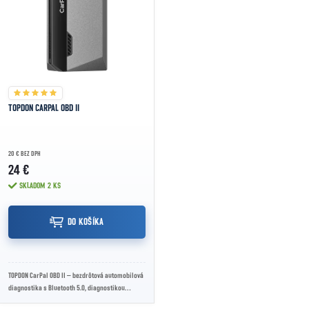
TOPDON CARPAL OBD II
20 € BEZ DPH
24 €
SKLADOM
2 KS
DO KOŠÍKA
TOPDON CarPal OBD II – bezdrôtová automobilová
diagnostika s Bluetooth 5.0, diagnostikou
systémov vozidla, čítaním a mazaním