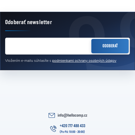
Odoberať newsletter
Zápätie
EMAIL
ODOBERAŤ
Vložením e-mailu súhlasíte s
podmienkami ochrany osobných údajov
info
@
hellocomp.cz
+420 777 488 433