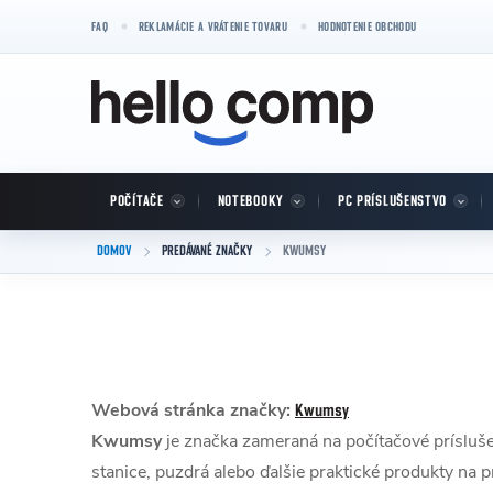
Prejsť na obsah
FAQ
REKLAMÁCIE A VRÁTENIE TOVARU
HODNOTENIE OBCHODU
POČÍTAČE
NOTEBOOKY
PC PRÍSLUŠENSTVO
DOMOV
PREDÁVANÉ ZNAČKY
KWUMSY
Webová stránka značky:
Kwumsy
Kwumsy
je značka zameraná na počítačové prísluše
stanice, puzdrá alebo ďalšie praktické produkty na p