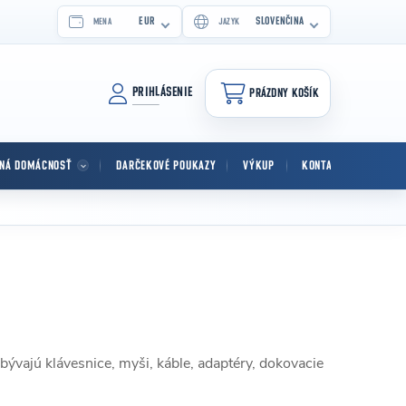
EUR
SLOVENČINA
MENA
JAZYK
PRIHLÁSENIE
PRÁZDNY KOŠÍK
NÁKUPNÝ KOŠÍK
TNÁ DOMÁCNOSŤ
DARČEKOVÉ POUKAZY
VÝKUP
KONTAKT
ývajú klávesnice, myši, káble, adaptéry, dokovacie