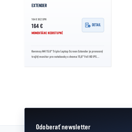
EXTENDER
164 € BEZ DPH
DETAIL
164 €
MOMENTÁLNE NEDOSTUPNÉ
Kwumsy M4 15.6" Triple Laptop Screen Extender je prenosný
trojitý monitor pre notebooky s dvoma 15,6" Full HD IPS
obrazovkami. Ponúka...
Ovládacie prvky výpisu
Odoberať newsletter