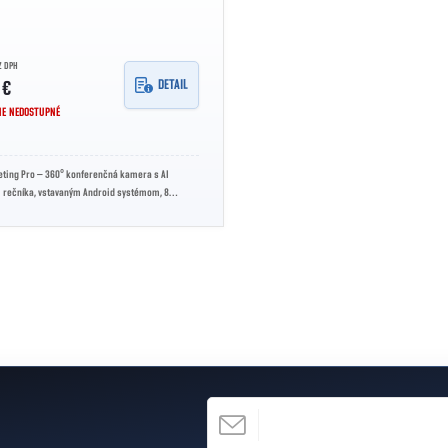
Z DPH
DETAIL
 €
E NEDOSTUPNÉ
ting Pro – 360° konferenčná kamera s AI
 rečníka, vstavaným Android systémom, 8
a Hi-Fi reproduktorom....
EMAIL