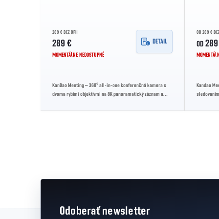
289 € BEZ DPH
OD 289 € BE
DETAIL
289 €
289
OD
MOMENTÁLNE NEDOSTUPNÉ
MOMENTÁLN
KanDao Meeting – 360° all‑in‑one konferenčná kamera s
Kandao Mee
dvoma rybími objektívmi na 8K panoramatický záznam a
sledovaním
1080p pri 25 fps, osem...
mikrofónmi 
Ovládacie prvky výpisu
Odoberať newsletter