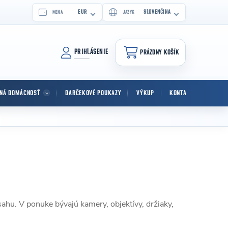
EUR
SLOVENČINA
MENA
JAZYK
PRIHLÁSENIE
PRÁZDNY KOŠÍK
NÁKUPNÝ KOŠÍK
TNÁ DOMÁCNOSŤ
DARČEKOVÉ POUKAZY
VÝKUP
KONTAKT
hu. V ponuke bývajú kamery, objektívy, držiaky,