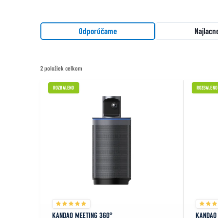
Radenie produktov
Odporúčame
Najlacn
2
položiek celkom
Výpis produktov
ROZBALENO
ROZBALENO
KANDAO MEETING 360°
KANDAO 