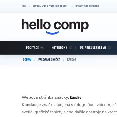
Prejsť na obsah
FAQ
REKLAMÁCIE A VRÁTENIE TOVARU
HODNOTENIE OBCHODU
POČÍTAČE
NOTEBOOKY
PC PRÍSLUŠENSTVO
DOMOV
PREDÁVANÉ ZNAČKY
KANDAO
Webová stránka značky:
Kandao
Kandao
je značka spojená s fotografiou, videom, z
svetlá, grafické tablety alebo ďalšie nástroje na krea