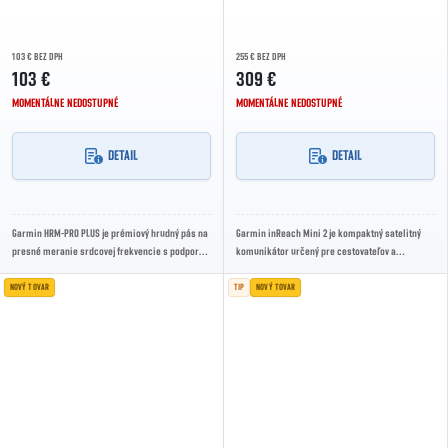
103 € BEZ DPH
255 € BEZ DPH
103 €
309 €
MOMENTÁLNE NEDOSTUPNÉ
MOMENTÁLNE NEDOSTUPNÉ
DETAIL
DETAIL
Garmin HRM-PRO PLUS je prémiový hrudný pás na
Garmin inReach Mini 2 je kompaktný satelitný
presné meranie srdcovej frekvencie s podporou
komunikátor určený pre cestovateľov a
Bluetooth a ANT+, vhodný na beh, fitness aj...
outdoorových nadšencov mimo dosahu mobilnej
siete....
NOVÝ TOVAR
TIP
NOVÝ TOVAR