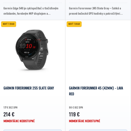
Garmin Edge 540 je cyklopočítač s tlačidlovým
Garmin Forerunner 245 Slate Gray – Ľahké a
ovládaním, farebným MIP displejom a
presné bežecké GPS hodinky s pokročilými
podrobnými cyklistickými mapami. Podporuje
tréningovými funkciami, sledovaním zdravia a
multi-band...
dlhou...
NOVÝ TOVAR
NOVÝ TOVAR
GARMIN FORERUNNER 255 SLATE GRAY
GARMIN FORERUNNER 45 (42MM) - LAVA
RED
177 € BEZ DPH
98 € BEZ DPH
214 €
119 €
MOMENTÁLNE NEDOSTUPNÉ
MOMENTÁLNE NEDOSTUPNÉ