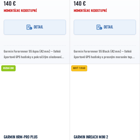
140 €
140 €
MOMENTÁLNE NEDOSTUPNÉ
MOMENTÁLNE NEDOSTUPNÉ
DETAIL
DETAIL
Garmin Forerunner 55 Aqua (42 mm) – ľahké
Garmin Forerunner 55 Black (42 mm) – ľahké
športové GPS hodinky s pokročilým sledovaním
športové GPS hodinky s presným meraním tepu,
tréningu, zdravia a spánku. Skvelá voľba pre...
funkciami pre bežcov a dlhou výdržou batérie....
ROZBALENO
NOVÝ TOVAR
GARMIN HRM-PRO PLUS
GARMIN INREACH MINI 2