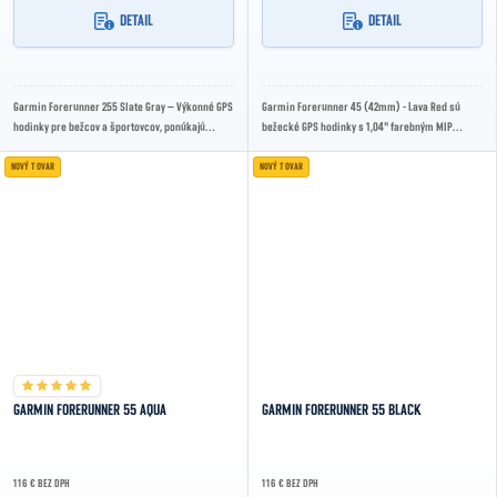
DETAIL
DETAIL
Garmin Forerunner 255 Slate Gray – Výkonné GPS
Garmin Forerunner 45 (42mm) - Lava Red sú
hodinky pre bežcov a športovcov, ponúkajú
bežecké GPS hodinky s 1,04" farebným MIP
presné merania, pokročilé tréningové metriky
displejom, meraním tepu na zápästí, podporou
a...
GPS,...
NOVÝ TOVAR
NOVÝ TOVAR
GARMIN FORERUNNER 55 AQUA
GARMIN FORERUNNER 55 BLACK
116 € BEZ DPH
116 € BEZ DPH