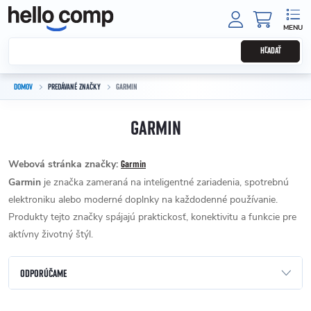
Prejsť na obsah
NÁKUPNÝ
HĽADAŤ
DOMOV
PREDÁVANÉ ZNAČKY
GARMIN
GARMIN
Webová stránka značky:
Garmin
Garmin
je značka zameraná na inteligentné zariadenia, spotrebnú
elektroniku alebo moderné doplnky na každodenné používanie.
Produkty tejto značky spájajú praktickosť, konektivitu a funkcie pre
aktívny životný štýl.
Radenie produktov
ODPORÚČAME
NAJLACNEJŠIE