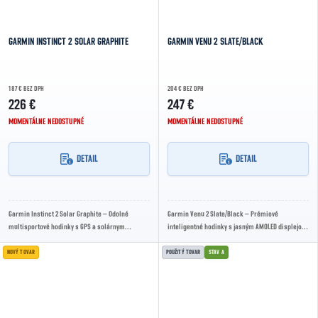
GARMIN INSTINCT 2 SOLAR GRAPHITE
GARMIN VENU 2 SLATE/BLACK
187 € BEZ DPH
204 € BEZ DPH
226 €
247 €
MOMENTÁLNE NEDOSTUPNÉ
MOMENTÁLNE NEDOSTUPNÉ
DETAIL
DETAIL
Garmin Instinct 2 Solar Graphite – Odolné
Garmin Venu 2 Slate/Black – Prémiové
multisportové hodinky s GPS a solárnym
inteligentné hodinky s jasným AMOLED displejom,
nabíjaním, určené pre dobrodruhov a
presnou GPS a komplexným sledovaním zdravia
športovcov....
aj...
NOVÝ TOVAR
POUŽITÝ TOVAR
STAV A