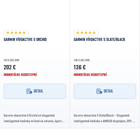
GARMIN VÍVOACTIVE 5 ORCHID
GARMIN VÍVOACTIVE 5 SLATE/BLACK
167 € BEZ DPH
136 € BEZ DPH
202 €
136 €
MOMENTÁLNE NEDOSTUPNÉ
MOMENTÁLNE NEDOSTUPNÉ
DETAIL
DETAIL
Garmin vívoactive 5 Orchid sú elegantné
Garmin vívoactive 5 Slate/Black – Elegantné
inteligentné hodinky určené na zdravie, šport aj
inteligentné hodinky s AMOLED displejom, GPS a
pohodlie. Ponúkajú pokročilé fitness funkcie,...
komplexnými funkciami pre zdravie, šport...