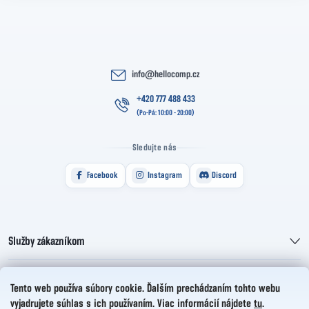
info
@
hellocomp.cz
+420 777 488 433
Sledujte nás
Facebook
Instagram
Discord
Služby zákazníkom
Informácie pre vás
Tento web používa súbory cookie. Ďalším prechádzaním tohto webu
vyjadrujete súhlas s ich používaním. Viac informácií nájdete
tu
.