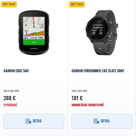
Výpis produktov
NOVÝ TOVAR
NOVÝ TOVAR
NAJDRAHŠIE
NAJPREDÁVANEJŠIE
ABECEDNE
GARMIN EDGE 540
GARMIN FORERUNNER 245 SLATE GRAY
238 € BEZ DPH
150 € BEZ DPH
288 €
181 €
VYPREDANÉ
MOMENTÁLNE NEDOSTUPNÉ
DETAIL
DETAIL