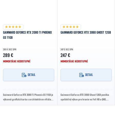
GAINWARD GEFORCE RTX 2080 TI PHOENIX
GAINWARD GEFORCE RTX 3060 GHOST 12GB
GS 11GB
289 € BEZ DPH
247 € BEZ DPH
289 €
247 €
MOMENTÁLNE NEDOSTUPNÉ
MOMENTÁLNE NEDOSTUPNÉ
DETAIL
DETAIL
Gainward GeForce RTX 2080 Ti Phoenix GS 11GB je
Gainward GeForce RTX 3060 Ghost 12GB ponúka
výkonná grafická karta s architektúrou nVidia
spoľahlivý výkon pre hranie vo Full HD a QHD.
Turing, 11GB GDDR6 pamäťou a...
Architektúra Ampere, 12 GB GDDR6 pamäte a...