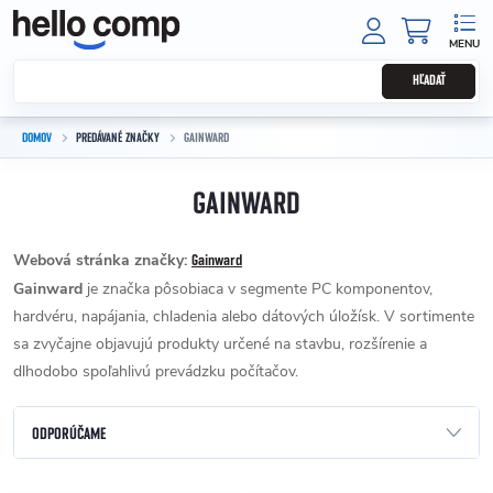
Prejsť na obsah
NÁKUPNÝ
HĽADAŤ
DOMOV
PREDÁVANÉ ZNAČKY
GAINWARD
GAINWARD
Webová stránka značky:
Gainward
Gainward
je značka pôsobiaca v segmente PC komponentov,
hardvéru, napájania, chladenia alebo dátových úložísk. V sortimente
sa zvyčajne objavujú produkty určené na stavbu, rozšírenie a
dlhodobo spoľahlivú prevádzku počítačov.
Radenie produktov
ODPORÚČAME
NAJLACNEJŠIE