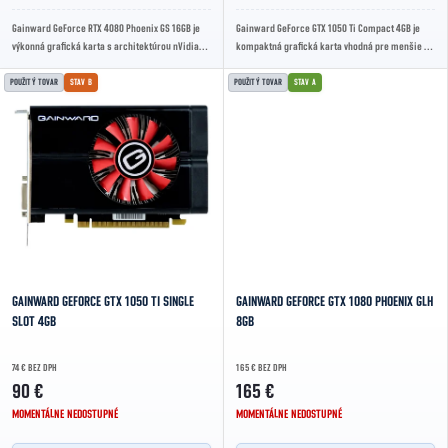
Gainward GeForce RTX 4080 Phoenix GS 16GB je
Gainward GeForce GTX 1050 Ti Compact 4GB je
výkonná grafická karta s architektúrou nVidia
kompaktná grafická karta vhodná pre menšie PC
Ada Lovelace, 16GB GDDR6X pamäťou a
zostavy. So 4 GB GDDR5 pamäte a boost...
chladením...
POUŽITÝ TOVAR
STAV B
POUŽITÝ TOVAR
STAV A
GAINWARD GEFORCE GTX 1050 TI SINGLE
GAINWARD GEFORCE GTX 1080 PHOENIX GLH
SLOT 4GB
8GB
74 € BEZ DPH
165 € BEZ DPH
90 €
165 €
MOMENTÁLNE NEDOSTUPNÉ
MOMENTÁLNE NEDOSTUPNÉ