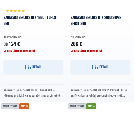
GAINWARD GEFORCE GTX 1660 TI GHOST
GAINWARD GEFORCE RTX 2060 SUPER
6GB
GHOST 8GB
OD 124 € BEZ DPH
206 € BEZ DPH
124 €
206 €
OD
MOMENTÁLNE NEDOSTUPNÉ
MOMENTÁLNE NEDOSTUPNÉ
DETAIL
DETAIL
Gainward GeForce GTX 1660 Ti Ghost 6GB je
Gainward GeForce RTX 2060 SUPER Ghost 8GB je
výkonná grafická karta založená na architektúre
grafická karta vyššej strednej triedy s 8 GB
NVIDIA Turing, vybavená 6 GB GDDR6 pamäte....
GDDR6 pamäte, ktorá využíva architektúru
NVIDIA...
POUŽITÝ TOVAR
STAV B
POUŽITÝ TOVAR
STAV A