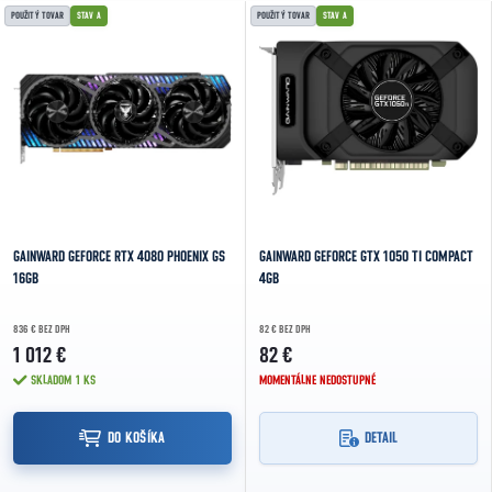
Výpis produktov
POUŽITÝ TOVAR
STAV A
POUŽITÝ TOVAR
STAV A
NAJDRAHŠIE
NAJPREDÁVANEJŠIE
ABECEDNE
GAINWARD GEFORCE RTX 4080 PHOENIX GS
GAINWARD GEFORCE GTX 1050 TI COMPACT
16GB
4GB
836 € BEZ DPH
82 € BEZ DPH
1 012 €
82 €
SKLADOM
1 KS
MOMENTÁLNE NEDOSTUPNÉ
DO KOŠÍKA
DETAIL