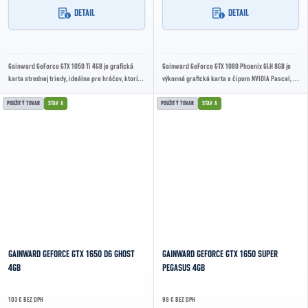
DETAIL
DETAIL
Gainward GeForce GTX 1050 Ti 4GB je grafická
Gainward GeForce GTX 1080 Phoenix GLH 8GB je
karta strednej triedy, ideálna pre hráčov, ktorí
výkonná grafická karta s čipom NVIDIA Pascal, 8
hľadajú cenovo dostupné riešenie pre hranie...
GB GDDR5X pamäte a robustným chladením...
POUŽITÝ TOVAR
STAV A
POUŽITÝ TOVAR
STAV A
GAINWARD GEFORCE GTX 1650 D6 GHOST
GAINWARD GEFORCE GTX 1650 SUPER
4GB
PEGASUS 4GB
103 € BEZ DPH
99 € BEZ DPH