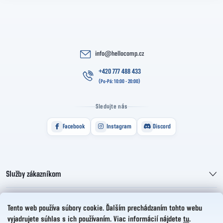
info
@
hellocomp.cz
+420 777 488 433
Sledujte nás
Facebook
Instagram
Discord
Služby zákazníkom
Informácie pre vás
Tento web používa súbory cookie. Ďalším prechádzaním tohto webu
vyjadrujete súhlas s ich používaním. Viac informácií nájdete
tu
.