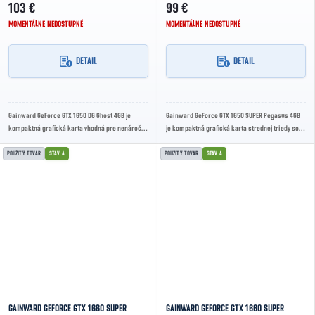
103 €
99 €
MOMENTÁLNE NEDOSTUPNÉ
MOMENTÁLNE NEDOSTUPNÉ
DETAIL
DETAIL
Gainward GeForce GTX 1650 D6 Ghost 4GB je
Gainward GeForce GTX 1650 SUPER Pegasus 4GB
kompaktná grafická karta vhodná pre nenáročné
je kompaktná grafická karta strednej triedy so 4
hranie, multimédiá a úsporné PC zostavy.
GB rýchlej GDDR6 pamäte a boost frekvenciou...
POUŽITÝ TOVAR
STAV A
POUŽITÝ TOVAR
STAV A
GAINWARD GEFORCE GTX 1660 SUPER
GAINWARD GEFORCE GTX 1660 SUPER