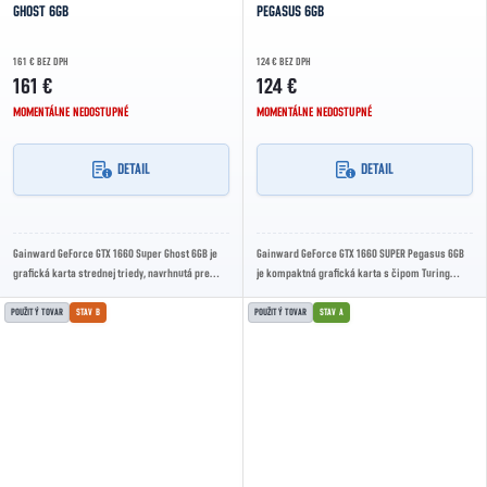
GHOST 6GB
PEGASUS 6GB
161 € BEZ DPH
124 € BEZ DPH
161 €
124 €
MOMENTÁLNE NEDOSTUPNÉ
MOMENTÁLNE NEDOSTUPNÉ
DETAIL
DETAIL
Gainward GeForce GTX 1660 Super Ghost 6GB je
Gainward GeForce GTX 1660 SUPER Pegasus 6GB
grafická karta strednej triedy, navrhnutá pre
je kompaktná grafická karta s čipom Turing
plynulé hranie vo Full HD rozlíšení. Je...
TU116, 6 GB GDDR6 pamäťou a tichým
jednovetrákovým...
POUŽITÝ TOVAR
STAV B
POUŽITÝ TOVAR
STAV A