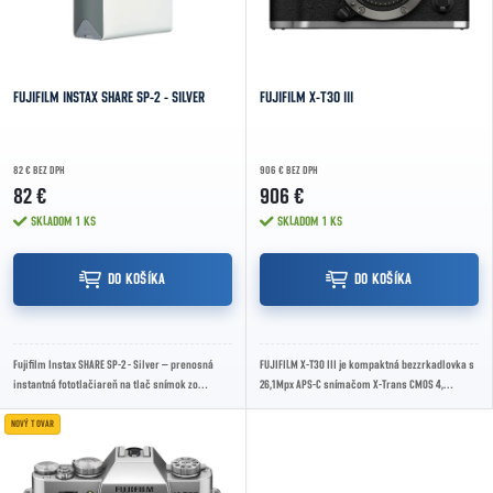
FUJIFILM INSTAX SHARE SP-2 - SILVER
FUJIFILM X-T30 III
82 € BEZ DPH
906 € BEZ DPH
82 €
906 €
SKLADOM
1 KS
SKLADOM
1 KS
DO KOŠÍKA
DO KOŠÍKA
Fujifilm Instax SHARE SP-2 - Silver – prenosná
FUJIFILM X-T30 III je kompaktná bezzrkadlovka s
instantná fototlačiareň na tlač snímok zo
26,1Mpx APS-C snímačom X-Trans CMOS 4,
smartfónu cez Wi-Fi, s rozlíšením 800 × 600...
procesorom X-Processor 5, bajonetom FUJIFILM
X,...
NOVÝ TOVAR