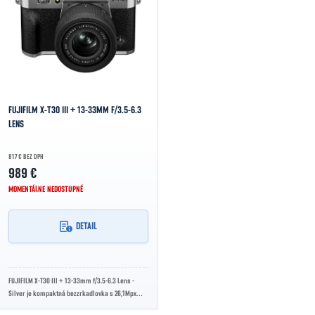
FUJIFILM X-T30 III + 13-33MM F/3.5-6.3
LENS
817 € BEZ DPH
989 €
MOMENTÁLNE NEDOSTUPNÉ
DETAIL
FUJIFILM X-T30 III + 13-33mm f/3.5-6.3 Lens -
Silver je kompaktná bezzrkadlovka s 26,1Mpx
APS-C snímačom X-Trans CMOS 4, procesorom...