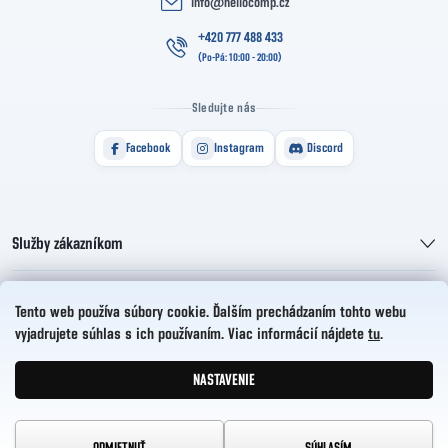
info
@
hellocomp.cz
+420 777 488 433
Sledujte nás
Facebook
Instagram
Discord
Služby zákazníkom
Informácie pre vás
Tento web používa súbory cookie. Ďalším prechádzaním tohto webu
vyjadrujete súhlas s ich používaním. Viac informácií nájdete
tu
.
HelloCZ s.r.o.
NASTAVENIE
Vytvoril Shoptet
Copyright 2026
HelloComp
. Všetky práva vyhradené.