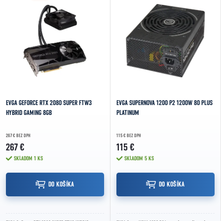
NAJDRAHŠIE
NAJPREDÁVANEJŠIE
ABECEDNE
EVGA GEFORCE RTX 2080 SUPER FTW3
EVGA SUPERNOVA 1200 P2 1200W 80 PLUS
HYBRID GAMING 8GB
PLATINUM
267 € BEZ DPH
115 € BEZ DPH
267 €
115 €
SKLADOM
1 KS
SKLADOM
5 KS
DO KOŠÍKA
DO KOŠÍKA