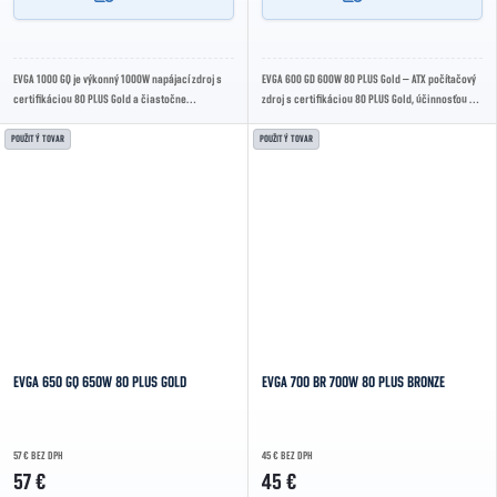
EVGA 1000 GQ je výkonný 1000W napájací zdroj s
EVGA 600 GD 600W 80 PLUS Gold – ATX počítačový
certifikáciou 80 PLUS Gold a čiastočne
zdroj s certifikáciou 80 PLUS Gold, účinnosťou až
modulárnou kabelážou. Ponúka tichý chod,
92 %, aktívnym PFC, DC-DC meničmi,...
vysokú...
POUŽITÝ TOVAR
POUŽITÝ TOVAR
EVGA 650 GQ 650W 80 PLUS GOLD
EVGA 700 BR 700W 80 PLUS BRONZE
57 € BEZ DPH
45 € BEZ DPH
57 €
45 €