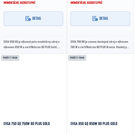
MOMENTÁLNE NEDOSTUPNÉ
MOMENTÁLNE NEDOSTUPNÉ
DETAIL
DETAIL
EVGA 650 GQ je výkonný polo-modulárny zdroj s
EVGA 700 BR je cenovo dostupný zdroj s výkonom
výkonom 650 W a certifikáciou 80 PLUS Gold.
700 W a certifikáciou 80 PLUS Bronze. Vhodný pre
Poskytuje vysokú účinnosť, tichý chod a...
výkonné herné či pracovné zostavy, ponúka...
POUŽITÝ TOVAR
POUŽITÝ TOVAR
EVGA 750 GQ 750W 80 PLUS GOLD
EVGA 850 GQ 850W 80 PLUS GOLD