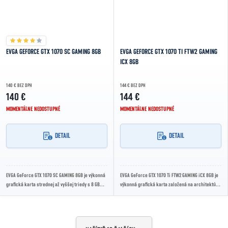
EVGA GEFORCE GTX 1070 SC GAMING 8GB
EVGA GEFORCE GTX 1070 TI FTW2 GAMING
ICX 8GB
140 € BEZ DPH
144 € BEZ DPH
140 €
144 €
MOMENTÁLNE NEDOSTUPNÉ
MOMENTÁLNE NEDOSTUPNÉ
DETAIL
DETAIL
EVGA GeForce GTX 1070 SC GAMING 8GB je výkonná
EVGA GeForce GTX 1070 Ti FTW2 GAMING iCX 8GB je
grafická karta strednej až vyššej triedy s 8 GB
výkonná grafická karta založená na architektúre
rýchlej GDDR5 pamäte a boost frekvenciou...
NVIDIA Pascal s pokročilým chladením iCX,...
Ovládacie prvky výpisu