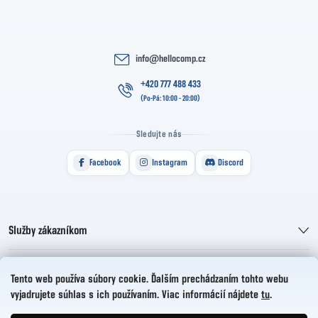
info
@
hellocomp.cz
+420 777 488 433
Sledujte nás
Facebook
Instagram
Discord
Služby zákazníkom
Informácie pre vás
Tento web používa súbory cookie. Ďalším prechádzaním tohto webu
vyjadrujete súhlas s ich používaním. Viac informácií nájdete
tu
.
HelloCZ s.r.o.