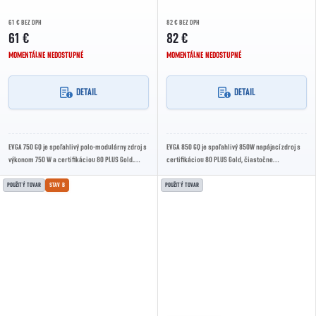
61 € BEZ DPH
82 € BEZ DPH
61 €
82 €
MOMENTÁLNE NEDOSTUPNÉ
MOMENTÁLNE NEDOSTUPNÉ
DETAIL
DETAIL
EVGA 750 GQ je spoľahlivý polo-modulárny zdroj s
EVGA 850 GQ je spoľahlivý 850W napájací zdroj s
výkonom 750 W a certifikáciou 80 PLUS Gold.
certifikáciou 80 PLUS Gold, čiastočne
Ponúka vysokú účinnosť, tichý chod a...
modulárnou kabelážou a tichým 135mm
ventilátorom s...
POUŽITÝ TOVAR
STAV B
POUŽITÝ TOVAR