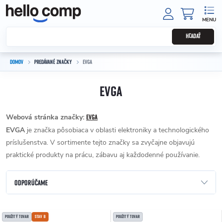
Prejsť na obsah
NÁKUPNÝ
HĽADAŤ
DOMOV
PREDÁVANÉ ZNAČKY
EVGA
EVGA
Webová stránka značky:
EVGA
EVGA
je značka pôsobiaca v oblasti elektroniky a technologického
príslušenstva. V sortimente tejto značky sa zvyčajne objavujú
praktické produkty na prácu, zábavu aj každodenné používanie.
Radenie produktov
ODPORÚČAME
NAJLACNEJŠIE
Výpis produktov
POUŽITÝ TOVAR
STAV B
POUŽITÝ TOVAR