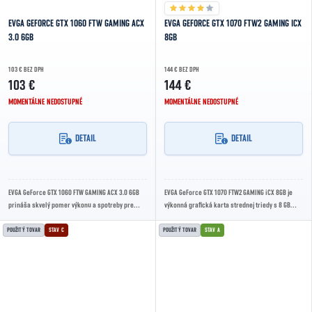
EVGA GEFORCE GTX 1060 FTW GAMING ACX
EVGA GEFORCE GTX 1070 FTW2 GAMING ICX
3.0 6GB
8GB
103 € BEZ DPH
144 € BEZ DPH
103 €
144 €
MOMENTÁLNE NEDOSTUPNÉ
MOMENTÁLNE NEDOSTUPNÉ
DETAIL
DETAIL
EVGA GeForce GTX 1060 FTW GAMING ACX 3.0 6GB
EVGA GeForce GTX 1070 FTW2 GAMING iCX 8GB je
prináša skvelý pomer výkonu a spotreby pre
výkonná grafická karta strednej triedy s 8 GB
hranie vo Full HD s vysokými detailmi, s...
GDDR5 pamäte a boost frekvenciou až 1860 MHz....
POUŽITÝ TOVAR
STAV C
POUŽITÝ TOVAR
STAV A