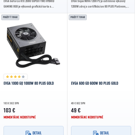
EVGA GeForce RTX 2080 SUPER FTW3 HYBRID
EVGA SuperNOVA 1200 P2 je extrémne výkonný
GAMING 8GB je výkonná grafická karta s
1200W zdroj s certifikáciou 80 PLUS Platinum,
architektúrou nVidia Turing, 8GB GDDR6 pamäťou
plne modulárnou kabelážou a tichým ECO...
a hybridným...
POUŽITÝ TOVAR
POUŽITÝ TOVAR
EVGA 1000 GQ 1000W 80 PLUS GOLD
EVGA 600 GD 600W 80 PLUS GOLD
103 € BEZ DPH
49 € BEZ DPH
103 €
49 €
MOMENTÁLNE NEDOSTUPNÉ
MOMENTÁLNE NEDOSTUPNÉ
DETAIL
DETAIL